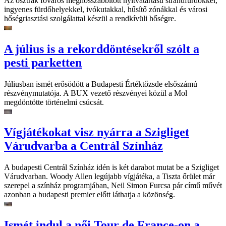
Az osztrák főváros meghosszabbított nyitvatartású strandfürdőkkel,
ingyenes fürdőhelyekkel, ivókutakkal, hűsítő zónákkal és városi
hőségriasztási szolgálattal készül a rendkívüli hőségre.
A július is a rekorddöntésekről szólt a
pesti parketten
Júliusban ismét erősödött a Budapesti Értéktőzsde elsőszámú
részvénymutatója. A BUX vezető részvényei közül a Mol
megdöntötte történelmi csúcsát.
Vígjátékokat visz nyárra a Szigliget
Várudvarba a Centrál Színház
A budapesti Centrál Színház idén is két darabot mutat be a Szigliget
Várudvarban. Woody Allen legújabb vígjátéka, a Tiszta őrület már
szerepel a színház programjában, Neil Simon Furcsa pár című művét
azonban a budapesti premier előtt láthatja a közönség.
Ismét indul a női Tour de France-on a