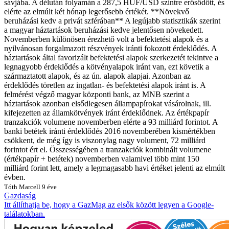
sávjába. A délután folyamán a 287,5 HUF/USD szintre erősödött, és
elérte az elmúlt két hónap legerősebb értékét. **Növekvő
beruházási kedv a privát szférában** A legújabb statisztikák szerint
a magyar háztartások beruházási kedve jelentősen növekedett.
Novemberben különösen érezhető volt a befektetési alapok és a
nyilvánosan forgalmazott részvények iránti fokozott érdeklődés. A
háztartások által favorizált befektetési alapok szerkezetét tekintve a
legnagyobb érdeklődés a kötvényalapok iránt van, ezt követik a
származtatott alapok, és az ún. alapok alapjai. Azonban az
érdeklődés töretlen az ingatlan- és befektetési alapok iránt is. A
felmérést végző magyar központi bank, az MNB szerint a
háztartások azonban elsődlegesen állampapírokat vásárolnak, ill.
kifejezetten az államkötvények iránt érdeklődnek. Az értékpapír
tranzakciók volumene novemberben elérte a 93 milliárd forintot. A
banki betétek iránti érdeklődés 2016 novemberében kismértékben
csökkent, de még így is viszonylag nagy volument, 72 milliárd
forintot ért el. Összességében a tranzakciók kombinált volumene
(értékpapír + betétek) novemberben valamivel több mint 150
milliárd forint lett, amely a legmagasabb havi értéket jelenti az elmúlt
évben.
Tóth Marcell
9 éve
Gazdaság
Itt állíthatja be, hogy a GazMag az elsők között legyen a Google-
találatokban.