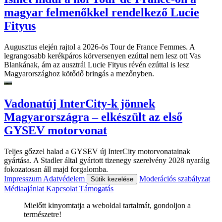
magyar felmenőkkel rendelkező Lucie
Fityus
Augusztus elején rajtol a 2026-ös Tour de France Femmes. A
legrangosabb kerékpáros körversenyen ezúttal nem lesz ott Vas
Blankának, ám az ausztrál Lucie Fityus révén ezúttal is lesz
Magyarországhoz kötődő bringás a mezőnyben.
Vadonatúj InterCity-k jönnek
Magyarországra – elkészült az első
GYSEV motorvonat
Teljes gőzzel halad a GYSEV új InterCity motorvonatainak
gyártása. A Stadler által gyártott tizenegy szerelvény 2028 nyaráig
fokozatosan áll majd forgalomba.
Impresszum
Adatvédelem
Moderációs szabályzat
Sütik kezelése
Médiaajánlat
Kapcsolat
Támogatás
Mielőtt kinyomtatja a weboldal tartalmát, gondoljon a
természetre!