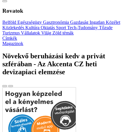
Rovatok
Belföld
Egészségügy
Gasztronómia
Gazdaság
Ingatlan
Közélet
Közlekedés
Kultúra
Oktatás
Sport
Tech-Tudomány
Tőzsde
Turizmus
Vállalatok
Világ
Zöld témák
Címkék
Magazinok
Növekvő beruházási kedv a privát
szférában - Az Akcenta CZ heti
devizapiaci elemzése