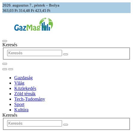
2026. augusztus 7., péntek – Ibolya
363,03 Ft
314,48 Ft
423,45 Ft
Keresés
Gazdaság
Világ
Közlekedés
Zöld témák
Tech-Tudomány
Sport
Kultúra
Keresés