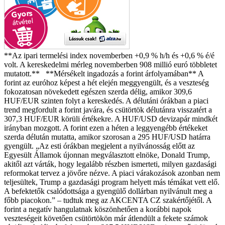
**Az ipari termelési index novemberben +0,9 % h/h és +0,6 % é/é
volt. A kereskedelmi mérleg novemberben 908 millió euró többletet
mutatott.** **Mérsékelt ingadozás a forint árfolyamában** A
forint az euróhoz képest a hét elején meggyengült, és a veszteség
fokozatosan növekedett egészen szerda délig, amikor 309,6
HUF/EUR szinten folyt a kereskedés. A délutáni órákban a piaci
trend megfordult a forint javára, és csütörtök délutánra visszatért a
307,3 HUF/EUR körüli értékekre. A HUF/USD devizapár mindkét
irányban mozgott. A forint ezen a héten a leggyengébb értékeket
szerda délután mutatta, amikor szorosan a 295 HUF/USD határra
gyengült. „Az esti órákban megjelent a nyilvánosság előtt az
Egyesült Államok újonnan megválasztott elnöke, Donald Trump,
akitől azt várták, hogy legalább részben ismerteti, milyen gazdasági
reformokat tervez a jövőre nézve. A piaci várakozások azonban nem
teljesültek, Trump a gazdasági program helyett más témákat vett elő.
A befektetők csalódottsága a gyengülő dollárban nyilvánult meg a
főbb piacokon.” – tudtuk meg az AKCENTA CZ szakértőjétől. A
forint a negatív hangulatnak köszönhetően a korábbi napok
veszteségeit követően csütörtökön már átlendült a fekete számok