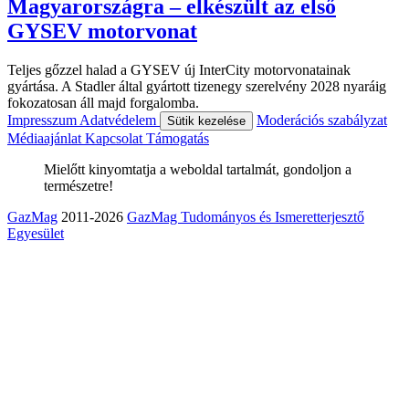
Magyarországra – elkészült az első
GYSEV motorvonat
Teljes gőzzel halad a GYSEV új InterCity motorvonatainak
gyártása. A Stadler által gyártott tizenegy szerelvény 2028 nyaráig
fokozatosan áll majd forgalomba.
Impresszum
Adatvédelem
Moderációs szabályzat
Sütik kezelése
Médiaajánlat
Kapcsolat
Támogatás
Mielőtt kinyomtatja a weboldal tartalmát, gondoljon a
természetre!
GazMag
2011-2026
GazMag Tudományos és Ismeretterjesztő
Egyesület