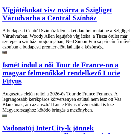
Vígjátékokat visz nyárra a Szigliget
Várudvarba a Centrál Színház
A budapesti Centrál Színház idén is két darabot mutat be a Szigliget
Várudvarban. Woody Allen legújabb vígjátéka, a Tiszta őrület már
szerepel a színház programjában, Neil Simon Furcsa pár című művét
azonban a budapesti premier előtt láthatja a közönség.
Ismét indul a női Tour de France-on a
magyar felmenőkkel rendelkező Lucie
Fityus
Augusztus elején rajtol a 2026-ös Tour de France Femmes. A
legrangosabb kerékpáros körversenyen ezúttal nem lesz ott Vas
Blankának, ám az ausztrál Lucie Fityus révén ezúttal is lesz
Magyarországhoz kötődő bringás a mezőnyben.
Vadonatúj InterCity-k jönnek