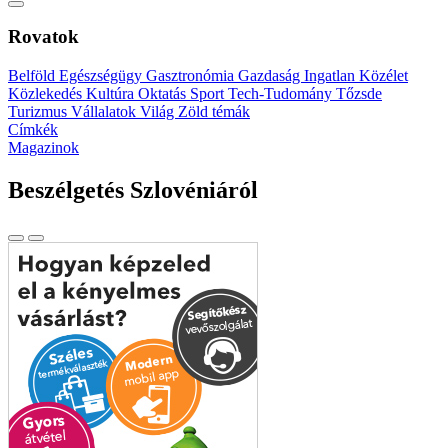
Rovatok
Belföld
Egészségügy
Gasztronómia
Gazdaság
Ingatlan
Közélet
Közlekedés
Kultúra
Oktatás
Sport
Tech-Tudomány
Tőzsde
Turizmus
Vállalatok
Világ
Zöld témák
Címkék
Magazinok
Beszélgetés Szlovéniáról