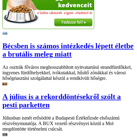
Bécsben is számos intézkedés lépett életbe
a brutális meleg miatt
Az osztrák főváros meghosszabbított nyitvatartású strandfürdőkkel,
ingyenes fürdőhelyekkel, ivókutakkal, hűsítő zónákkal és városi
hőségriasztási szolgálattal készül a rendkívüli hőségre.
A július is a rekorddöntésekről szólt a
pesti parketten
Júliusban ismét erősödött a Budapesti Értéktőzsde elsőszámú
részvénymutatója. A BUX vezető részvényei közül a Mol
megdöntötte történelmi csúcsát.