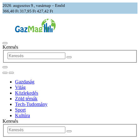
2026. augusztus 9., vasárnap – Emőd
366,40 Ft
317,95 Ft
427,42 Ft
Keresés
Gazdaság
Világ
Közlekedés
Zöld témák
Tech-Tudomány
Sport
Kultúra
Keresés