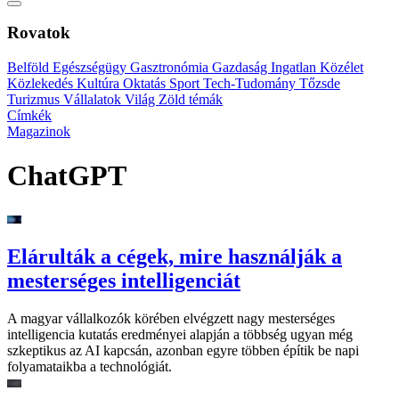
Rovatok
Belföld
Egészségügy
Gasztronómia
Gazdaság
Ingatlan
Közélet
Közlekedés
Kultúra
Oktatás
Sport
Tech-Tudomány
Tőzsde
Turizmus
Vállalatok
Világ
Zöld témák
Címkék
Magazinok
ChatGPT
Elárulták a cégek, mire használják a
mesterséges intelligenciát
A magyar vállalkozók körében elvégzett nagy mesterséges
intelligencia kutatás eredményei alapján a többség ugyan még
szkeptikus az AI kapcsán, azonban egyre többen építik be napi
folyamataikba a technológiát.