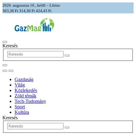
2026. augusztus 10., hétfő – Lőrinc
363,36 Ft
314,30 Ft
424,43 Ft
Keresés
Gazdaság
Világ
Közlekedés
Zöld témák
Tech-Tudomány
Sport
Kultúra
Keresés