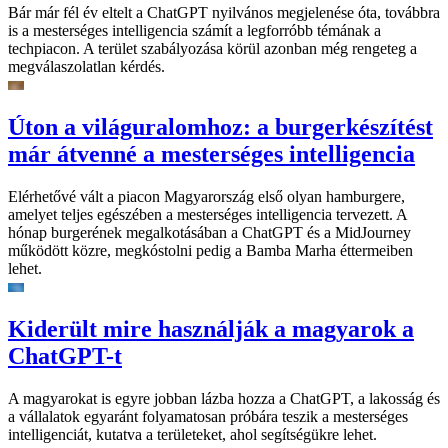
Bár már fél év eltelt a ChatGPT nyilvános megjelenése óta, továbbra
is a mesterséges intelligencia számít a legforróbb témának a
techpiacon. A terület szabályozása körül azonban még rengeteg a
megválaszolatlan kérdés.
Úton a világuralomhoz: a burgerkészítést
már átvenné a mesterséges intelligencia
Elérhetővé vált a piacon Magyarország első olyan hamburgere,
amelyet teljes egészében a mesterséges intelligencia tervezett. A
hónap burgerének megalkotásában a ChatGPT és a MidJourney
működött közre, megkóstolni pedig a Bamba Marha éttermeiben
lehet.
Kiderült mire használják a magyarok a
ChatGPT-t
A magyarokat is egyre jobban lázba hozza a ChatGPT, a lakosság és
a vállalatok egyaránt folyamatosan próbára teszik a mesterséges
intelligenciát, kutatva a területeket, ahol segítségükre lehet.