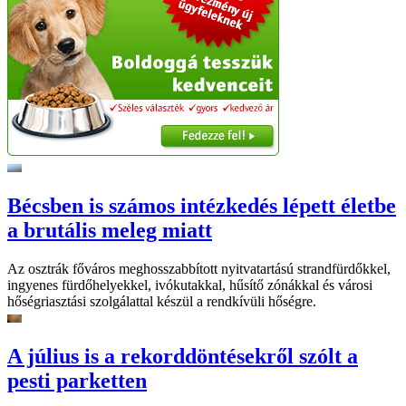
Bécsben is számos intézkedés lépett életbe
a brutális meleg miatt
Az osztrák főváros meghosszabbított nyitvatartású strandfürdőkkel,
ingyenes fürdőhelyekkel, ivókutakkal, hűsítő zónákkal és városi
hőségriasztási szolgálattal készül a rendkívüli hőségre.
A július is a rekorddöntésekről szólt a
pesti parketten