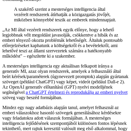
A szakértő szerint a mesterséges intelligencia által
vezérelt rendszerek átírhatják a közigazgatás jövőjét,
miközben könnyebbé teszik az emberek mindennapjait.
Az MI által vezérelt rendszerek egyik előnye, hogy a lehető
legjobbnak vélt megoldást javasolják, csökkentve a hibák és az
emberi tényező okozta problémák lehetőségét. Általuk pontosabb
előrejelzéseket kaphatunk a költségekről és a bevételekről, ami
lehetővé teszi az állami szervezetek számára a hatékonyabb
működést
– egészítette ki a szakember.
A mesterséges intelligencia egy aktuálisan felkapott iránya a
generatív MI, azaz olyan rendszerek, amelyek a felhasználó által
beírt kérések/paraméterek (úgynevezett promptok) alapján gyártanak
szöveget (például ChatGPT) vagy képet, videót (például Dall-e 2).
Az OpenAI generatív előtanítású (GPT) nyelvi modelljének
segítségével
a ChatGPT értelmezi és reprodukálja az emberi nyelvet
szöveg vagy beszéd formájában.
Mindez egy nagy adatbázis alapján tanul, amelyet felhasznál az
emberi válaszokhoz hasonló szövegek generálásához kérdésekre
vagy feladatokra adott válaszok formájában. A mesterséges
intelligencia fejlődésének szempontjából különösen fontos lépésnek
tekinthető, mert rajtuk keresztül valósult meg első alkalommal, hogy