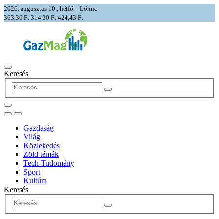
2026. augusztus 10., hétfő – Lőrinc
363,36 Ft
314,30 Ft
424,43 Ft
Keresés
Gazdaság
Világ
Közlekedés
Zöld témák
Tech-Tudomány
Sport
Kultúra
Keresés