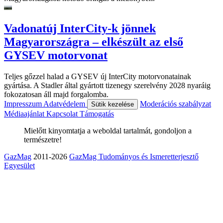
Vadonatúj InterCity-k jönnek
Magyarországra – elkészült az első
GYSEV motorvonat
Teljes gőzzel halad a GYSEV új InterCity motorvonatainak
gyártása. A Stadler által gyártott tizenegy szerelvény 2028 nyaráig
fokozatosan áll majd forgalomba.
Impresszum
Adatvédelem
Moderációs szabályzat
Sütik kezelése
Médiaajánlat
Kapcsolat
Támogatás
Mielőtt kinyomtatja a weboldal tartalmát, gondoljon a
természetre!
GazMag
2011-2026
GazMag Tudományos és Ismeretterjesztő
Egyesület