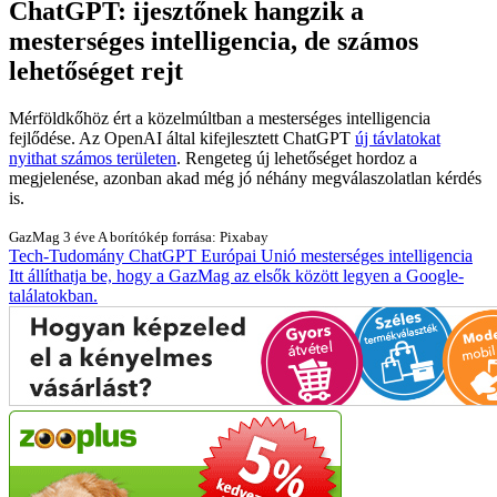
ChatGPT: ijesztőnek hangzik a
mesterséges intelligencia, de számos
lehetőséget rejt
Mérföldkőhöz ért a közelmúltban a mesterséges intelligencia
fejlődése. Az OpenAI által kifejlesztett ChatGPT
új távlatokat
nyithat számos területen
. Rengeteg új lehetőséget hordoz a
megjelenése, azonban akad még jó néhány megválaszolatlan kérdés
is.
GazMag
3 éve
A borítókép forrása: Pixabay
Tech-Tudomány
ChatGPT
Európai Unió
mesterséges intelligencia
Itt állíthatja be, hogy a GazMag az elsők között legyen a Google-
találatokban.