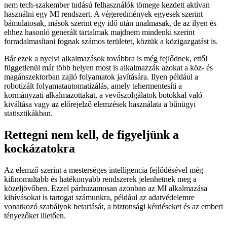
nem tech-szakember tudású felhasználók tömege kezdett aktívan
használni egy MI rendszert. A végeredmények egyesek szerint
bámulatosak, mások szerint egy idő után unalmasak, de az ilyen és
ehhez hasonló generált tartalmak majdnem mindenki szerint
forradalmasítani fognak számos területet, köztük a közigazgatást is.
Bár ezek a nyelvi alkalmazások továbbra is még fejlődnek, ettől
függetlenül már több helyen most is alkalmazzák azokat a köz- és
magánszektorban zajló folyamatok javítására. Ilyen például a
robotizált folyamatautomatizálás, amely tehermentesíti a
kormányzati alkalmazottakat, a vevőszolgálatok botokkal való
kiváltása vagy az előrejelző elemzések használata a bűnügyi
statisztikákban.
Rettegni nem kell, de figyeljünk a
kockázatokra
Az elemző szerint a mesterséges intelligencia fejlődésével még
kifinomultabb és hatékonyabb rendszerek jelenhetnek meg a
közeljövőben. Ezzel párhuzamosan azonban az MI alkalmazása
kihívásokat is tartogat számunkra, például az adatvédelemre
vonatkozó szabályok betartását, a biztonsági kérdéseket és az emberi
tényezőket illetően.