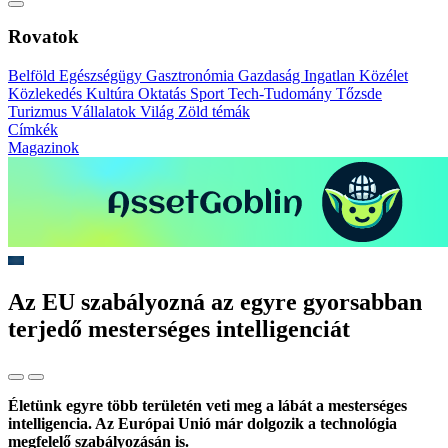
Rovatok
Belföld
Egészségügy
Gasztronómia
Gazdaság
Ingatlan
Közélet
Közlekedés
Kultúra
Oktatás
Sport
Tech-Tudomány
Tőzsde
Turizmus
Vállalatok
Világ
Zöld témák
Címkék
Magazinok
Az EU szabályozná az egyre gyorsabban
terjedő mesterséges intelligenciát
Életünk egyre több területén veti meg a lábát a mesterséges
intelligencia. Az Európai Unió már dolgozik a technológia
megfelelő szabályozásán is.