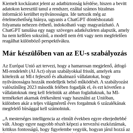
Kiemelt kockázatot jelent az adatbiztonság kérdése, hiszen a bevitt
adatokon keresztül tanul a rendszer, ezáltal számos bizalmas
információ kerülhet nyilvánosságra. Ide tartozik még az
értelmezhetőség hiánya, ugyanis a ChatGPT döntéshozatali
folyamata nehezen érthető, indokolható vagy magyarázható. A
ChatGPT tanulása egy nagy szöveges adatkészleten alapszik, amely
ha nem kellően sokszínű, a modell nem érti vagy nem megfelelően
reagálhat különböző perspektívákra.
Már készülőben van az EU-s szabályozás
Az Európai Unió azt tervezi, hogy a hamarosan megjelenő, átfogó
MI-rendeletét (AI Act) olyan szabályokkal frissíti, amelyek arra
kötelezik az MI-t fejlesztő és alkalmazó vállalatokat, hogy
nyilvánosságra hozzák modelljeik belső működését. A szabályozást
valószínűleg 2023 második felében fogadják el, és ezt követően a
vállalatoknak meg kell felelniük az abban foglaltaknak, ha MI-
termékeket akarnak értékesíteni vagy használni az Unióban,
különben akár a teljes világméretű éves forgalmuk 6 százalékának
megfelelő bírsággal kell számolniuk.
A mesterséges intelligencia az elmúlt években egyre elterjedtebbé
vált. Ahogy egyre nagyobb részét képezi a tervezési eszköztárnak,
kritikus fontosságú, hogy figyelembe vegyük, hogyan járul hozzá az