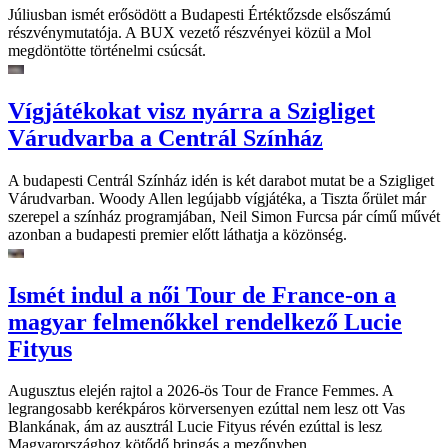
Júliusban ismét erősödött a Budapesti Értéktőzsde elsőszámú
részvénymutatója. A BUX vezető részvényei közül a Mol
megdöntötte történelmi csúcsát.
Vígjátékokat visz nyárra a Szigliget
Várudvarba a Centrál Színház
A budapesti Centrál Színház idén is két darabot mutat be a Szigliget
Várudvarban. Woody Allen legújabb vígjátéka, a Tiszta őrület már
szerepel a színház programjában, Neil Simon Furcsa pár című művét
azonban a budapesti premier előtt láthatja a közönség.
Ismét indul a női Tour de France-on a
magyar felmenőkkel rendelkező Lucie
Fityus
Augusztus elején rajtol a 2026-ös Tour de France Femmes. A
legrangosabb kerékpáros körversenyen ezúttal nem lesz ott Vas
Blankának, ám az ausztrál Lucie Fityus révén ezúttal is lesz
Magyarországhoz kötődő bringás a mezőnyben.