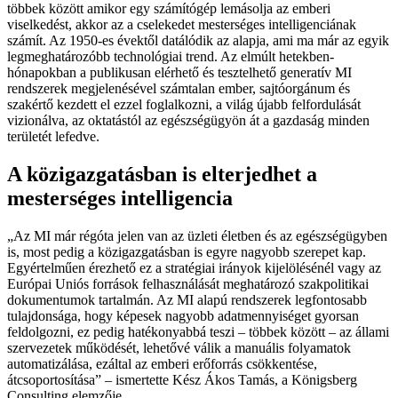
többek között amikor egy számítógép lemásolja az emberi
viselkedést, akkor az a cselekedet mesterséges intelligenciának
számít. Az 1950-es évektől datálódik az alapja, ami ma már az egyik
legmeghatározóbb technológiai trend. Az elmúlt hetekben-
hónapokban a publikusan elérhető és tesztelhető generatív MI
rendszerek megjelenésével számtalan ember, sajtóorgánum és
szakértő kezdett el ezzel foglalkozni, a világ újabb felfordulását
vizionálva, az oktatástól az egészségügyön át a gazdaság minden
területét lefedve.
A közigazgatásban is elterjedhet a
mesterséges intelligencia
Az MI már régóta jelen van az üzleti életben és az egészségügyben
is, most pedig a közigazgatásban is egyre nagyobb szerepet kap.
Egyértelműen érezhető ez a stratégiai irányok kijelölésénél vagy az
Európai Uniós források felhasználását meghatározó szakpolitikai
dokumentumok tartalmán. Az MI alapú rendszerek legfontosabb
tulajdonsága, hogy képesek nagyobb adatmennyiséget gyorsan
feldolgozni, ez pedig hatékonyabbá teszi – többek között – az állami
szervezetek működését, lehetővé válik a manuális folyamatok
automatizálása, ezáltal az emberi erőforrás csökkentése,
átcsoportosítása
– ismertette Kész Ákos Tamás, a Königsberg
Consulting elemzője.