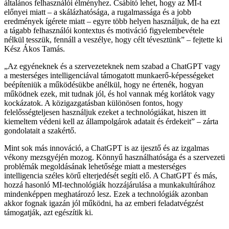
általános felhasználói élményhez. Csábító lehet, hogy az MI-t
előnyei miatt – a skálázhatósága, a rugalmassága és a jobb
eredmények ígérete miatt – egyre több helyen használjuk, de ha ezt
a tágabb felhasználói kontextus és motiváció figyelembevétele
nélkül tesszük, fennáll a veszélye, hogy célt tévesztünk
– fejtette ki
Kész Ákos Tamás.
Az egyéneknek és a szervezeteknek nem szabad a ChatGPT vagy
a mesterséges intelligenciával támogatott munkaerő-képességeket
beépíteniük a működésükbe anélkül, hogy ne értenék, hogyan
működnek ezek, mit tudnak jól, és hol vannak még korlátok vagy
kockázatok. A közigazgatásban különösen fontos, hogy
felelősségteljesen használjuk ezeket a technológiákat, hiszen itt
kiemeltem védeni kell az állampolgárok adatait és érdekeit
– zárta
gondolatait a szakértő.
Mint sok más innováció, a ChatGPT is az ijesztő és az izgalmas
vékony mezsgyéjén mozog. Könnyű használhatósága és a szervezeti
problémák megoldásának lehetősége miatt a mesterséges
intelligencia széles körű elterjedését segíti elő. A ChatGPT és más,
hozzá hasonló MI-technológiák hozzájárulása a munkakultúrához
mindenképpen meghatározó lesz. Ezek a technológiák azonban
akkor fognak igazán jól működni, ha az emberi feladatvégzést
támogatják, azt egészítik ki.