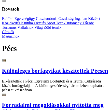
Rovatok
Belföld
Egészségügy
Gasztronómia
Gazdaság
Ingatlan
Közélet
Közlekedés
Kultúra
Oktatás
Sport
Tech-Tudomány
Tőzsde
Turizmus
Vállalatok
Világ
Zöld témák
Címkék
Magazinok
Pécs
Különleges borfagyikat készítettek Pécsen
Elkészítették a Pécsi Egyetemi Borbirtok és a Trüffel Cukrászda
közös borfagylaltjait. A különleges édesség három ízben kapható a
pécsi cukrászdában.
Forradalmi megoldásokkal nyitotta meg