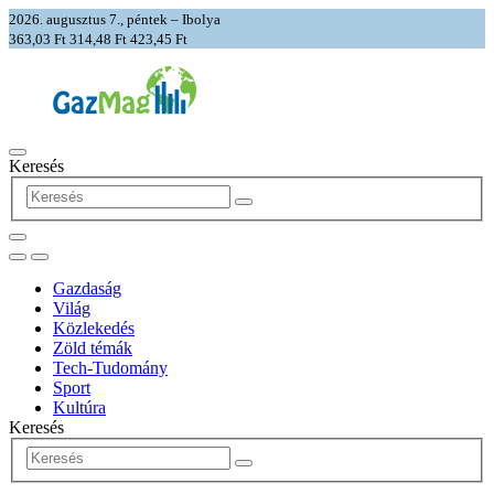
2026. augusztus 7., péntek – Ibolya
363,03 Ft
314,48 Ft
423,45 Ft
Keresés
Gazdaság
Világ
Közlekedés
Zöld témák
Tech-Tudomány
Sport
Kultúra
Keresés