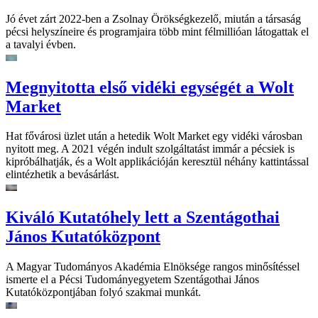
Jó évet zárt 2022-ben a Zsolnay Örökségkezelő, miután a társaság
pécsi helyszíneire és programjaira több mint félmillióan látogattak el
a tavalyi évben.
Megnyitotta első vidéki egységét a Wolt
Market
Hat fővárosi üzlet után a hetedik Wolt Market egy vidéki városban
nyitott meg. A 2021 végén indult szolgáltatást immár a pécsiek is
kipróbálhatják, és a Wolt applikációján keresztül néhány kattintással
elintézhetik a bevásárlást.
Kiváló Kutatóhely lett a Szentágothai
János Kutatóközpont
A Magyar Tudományos Akadémia Elnöksége rangos minősítéssel
ismerte el a Pécsi Tudományegyetem Szentágothai János
Kutatóközpontjában folyó szakmai munkát.