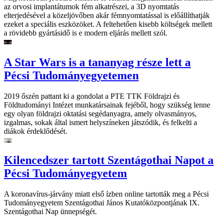
az orvosi implantátumok fém alkatrészei, a 3D nyomtatás
elterjedésével a közeljövőben akár fémnyomtatással is előállíthatják
ezeket a speciális eszközöket. A feltehetően kisebb költségek mellett
a rövidebb gyártásidő is e modern eljárás mellett szól.
A Star Wars is a tananyag része lett a
Pécsi Tudományegyetemen
2019 őszén pattant ki a gondolat a PTE TTK Földrajzi és
Földtudományi Intézet munkatársainak fejéből, hogy szükség lenne
egy olyan földrajzi oktatási segédanyagra, amely olvasmányos,
izgalmas, sokak által ismert helyszíneken játszódik, és felkelti a
diákok érdeklődését.
Kilencedszer tartott Szentágothai Napot a
Pécsi Tudományegyetem
A koronavírus-járvány miatt első ízben online tartották meg a Pécsi
Tudományegyetem Szentágothai János Kutatóközpontjának IX.
Szentágothai Nap ünnepségét.