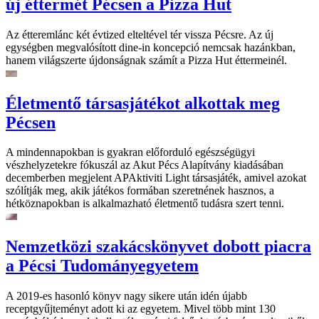
új éttermét Pécsen a Pizza Hut
Az étteremlánc két évtized elteltével tér vissza Pécsre. Az új
egységben megvalósított dine-in koncepció nemcsak hazánkban,
hanem világszerte újdonságnak számít a Pizza Hut éttermeinél.
Életmentő társasjátékot alkottak meg
Pécsen
A mindennapokban is gyakran előforduló egészségügyi
vészhelyzetekre fókuszál az Akut Pécs Alapítvány kiadásában
decemberben megjelent APAktiviti Light társasjáték, amivel azokat
szólítják meg, akik játékos formában szeretnének hasznos, a
hétköznapokban is alkalmazható életmentő tudásra szert tenni.
Nemzetközi szakácskönyvet dobott piacra
a Pécsi Tudományegyetem
A 2019-es hasonló könyv nagy sikere után idén újabb
receptgyűjteményt adott ki az egyetem. Mivel több mint 130