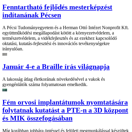
Fenntartható fejlődés mesterképzést
indítanának Pécsen
A Pécsi Tudományegyetem és a Herman Ottó Intézet Nonprofit Kft.
együttműködési megállapodást kötött a környezetvédelem, a
természetvédelem, a vidékfejlesztés és az ezekhez kapcsolódó
oktatási, kutatás-fejlesztési és innovációs tevékenységekre
irányulóan.
Január 4-e a Braille írás világnapja
A lakosság átlag életkorának növekedésével a vakok és
gyengénlátók száma folyamatosan emelkedik.
Fém orvosi implantátumok nyomtatására
folytatnak kutatást a PTE-n a 3D központ
és MIK összefogásában
Míg korábban jobbára öntéssel és felületi megmunkálással készültek