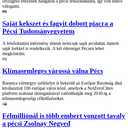
országból érkeznek hallgatók a pécsi felsőoktatásba, így volt miből
válogatni.
Saját kekszet és fagyit dobott piacra a
Pécsi Tudományegyetem
A felsőoktatási intézmény immár nemcsak saját arculattal, hanem
saját ízekkel is rendelkezik. A két édességet Pécsen lehet
megkóstolni.
Klímasemleges várossá válna Pécs
Baranya vármegye székhelye is bekerült az Európai Bizottság által
kiválasztott 100 európai város közé, amelyek a NetZeroCities
platform szakmai támogatásával valósíthatják meg 2030-ig a
klímasemlegességi célkitűzéseiket.
Félmilliónál is több embert vonzott tavaly
a pécsi Zsolnay Negyed