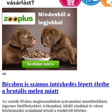
Bécsben is számos intézkedés lépett életbe
a brutális meleg miatt
Az osztrák főváros meghosszabbított nyitvatartású strandfürdőkkel,
ingyenes fürdőhelyekkel, ivókutakkal, hűsítő zónákkal és városi
hőségriasztási szolgálattal készül a rendkívüli hőségre.