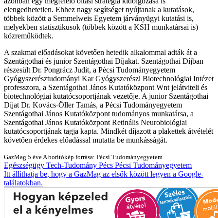
azonban egy megfelelő oltási stratégia kidolgozása is
elengedhetetlen. Ehhez nagy segítséget nyújtanak a kutatások,
többek között a Semmelweis Egyetem járványügyi kutatási is,
melyekben statisztikusok (többek között a KSH munkatársai is)
közreműködtek.
A szakmai előadásokat követően hetedik alkalommal adták át a
Szentágothai és junior Szentágothai Díjakat. Szentágothai Díjban
részesült Dr. Pongrácz Judit, a Pécsi Tudományegyetem
Gyógyszerésztudományi Kar Gyógyszerészi Biotechnológiai Intézet
professzora, a Szentágothai János Kutatóközpont Wnt jelátviteli és
biotechnológiai kutatócsoportjának vezetője. A junior Szentágothai
Díjat Dr. Kovács-Öller Tamás, a Pécsi Tudományegyetem
Szentágothai János Kutatóközpont tudományos munkatársa, a
Szentágothai János Kutatóközpont Retinális Neurobiológiai
kutatócsoportjának tagja kapta. Mindkét díjazott a plakettek átvételét
követően érdekes előadással mutatta be munkásságát.
GazMag
5 éve
A borítókép forrása: Pécsi Tudományegyetem
Egészségügy
Tech-Tudomány
Pécs
Pécsi Tudományegyetem
Itt állíthatja be, hogy a GazMag az elsők között legyen a Google-
találatokban.