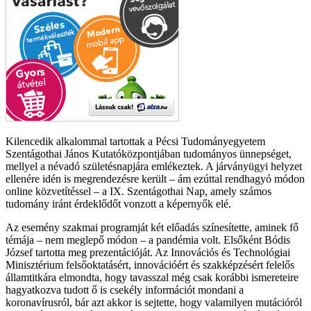
Kilencedik alkalommal tartottak a Pécsi Tudományegyetem
Szentágothai János Kutatóközpontjában tudományos ünnepséget,
mellyel a névadó születésnapjára emlékeztek. A járványügyi helyzet
ellenére idén is megrendezésre került – ám ezúttal rendhagyó módon
online közvetítéssel – a IX. Szentágothai Nap, amely számos
tudomány iránt érdeklődőt vonzott a képernyők elé.
Az esemény szakmai programját két előadás színesítette, aminek fő
témája – nem meglepő módon – a pandémia volt. Elsőként Bódis
József tartotta meg prezentációját. Az Innovációs és Technológiai
Minisztérium felsőoktatásért, innovációért és szakképzésért felelős
államtitkára elmondta, hogy tavasszal még csak korábbi ismereteire
hagyatkozva tudott ő is csekély információt mondani a
koronavírusról, bár azt akkor is sejtette, hogy valamilyen mutációról