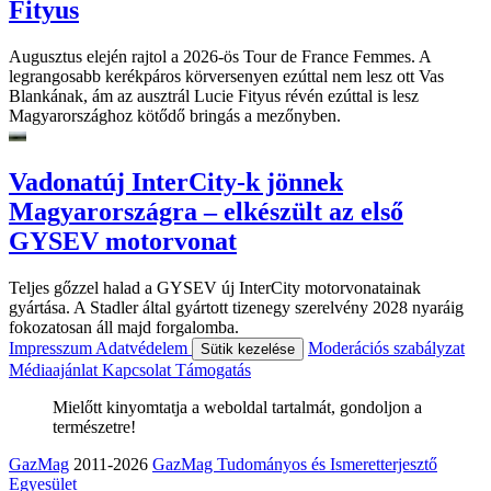
Fityus
Augusztus elején rajtol a 2026-ös Tour de France Femmes. A
legrangosabb kerékpáros körversenyen ezúttal nem lesz ott Vas
Blankának, ám az ausztrál Lucie Fityus révén ezúttal is lesz
Magyarországhoz kötődő bringás a mezőnyben.
Vadonatúj InterCity-k jönnek
Magyarországra – elkészült az első
GYSEV motorvonat
Teljes gőzzel halad a GYSEV új InterCity motorvonatainak
gyártása. A Stadler által gyártott tizenegy szerelvény 2028 nyaráig
fokozatosan áll majd forgalomba.
Impresszum
Adatvédelem
Moderációs szabályzat
Sütik kezelése
Médiaajánlat
Kapcsolat
Támogatás
Mielőtt kinyomtatja a weboldal tartalmát, gondoljon a
természetre!
GazMag
2011-2026
GazMag Tudományos és Ismeretterjesztő
Egyesület