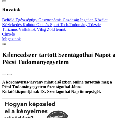
Rovatok
Belföld
Egészségügy
Gasztronómia
Gazdaság
Ingatlan
Közélet
Közlekedés
Kultúra
Oktatás
Sport
Tech-Tudomány
Tőzsde
Turizmus
Vállalatok
Világ
Zöld témák
Címkék
Magazinok
Kilencedszer tartott Szentágothai Napot a
Pécsi Tudományegyetem
A koronavírus-járvány miatt első ízben online tartották meg a
Pécsi Tudományegyetem Szentágothai János
Kutatóközpontjának IX. Szentágothai Nap ünnepségét.