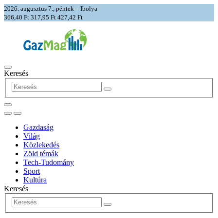
2026. augusztus 7., péntek – Ibolya
366,40 Ft
317,95 Ft
427,42 Ft
Keresés
Gazdaság
Világ
Közlekedés
Zöld témák
Tech-Tudomány
Sport
Kultúra
Keresés