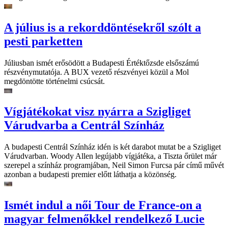
A július is a rekorddöntésekről szólt a
pesti parketten
Júliusban ismét erősödött a Budapesti Értéktőzsde elsőszámú
részvénymutatója. A BUX vezető részvényei közül a Mol
megdöntötte történelmi csúcsát.
Vígjátékokat visz nyárra a Szigliget
Várudvarba a Centrál Színház
A budapesti Centrál Színház idén is két darabot mutat be a Szigliget
Várudvarban. Woody Allen legújabb vígjátéka, a Tiszta őrület már
szerepel a színház programjában, Neil Simon Furcsa pár című művét
azonban a budapesti premier előtt láthatja a közönség.
Ismét indul a női Tour de France-on a
magyar felmenőkkel rendelkező Lucie