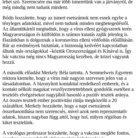
lehet szó. Szerencsére ma már több ismeretünk van a járványról, de
még mindig nem tudunk mindent.
Bódis hozzátette, hogy az ismert esetszámok nem esnek egybe a
tényleges adatokkal, mivel nem tudunk minden megbetegedésről.
Az államtitkártól megtudtuk, hogy a vírus elleni gyógyszerek terén
Magyarországon és külföldön is számos kutatás zajlik jelenleg is.
Hazánkban is dolgoznak a koronavírus elleni védőoltás előállításán.
Bár az eredmények biztatóak, a biztonság kedvéért kapcsolatban
állunk más országokkal –köztük Oroszországgal és Kínával is. Így
bár vakcina még nincs Magyarország kezében, de közel vagyunk
hozzá.
A második előadást Merkely Béla tartotta. A Semmelweis Egyetem
rektora kiemelte, hogy a vírus már nagyon szervesen jelen van a
társadalomban. A bizonyított kontakttal rendelkező emberek, és a
kontakt nélküli magukat veszélyeztetettebbnek gondolók esetében a
tesztelés elvégzésekor nagyjából hasonló a pozitív tesztek aránya.
Az összes tesztelt ember pozitivitási rátája megközelíti a 20
százalékot. Merkely hozzátette, hogy a napi esetszámok
összehasonlítása nem szerencsés, mivel azok nem reprenzentatív
adatok, hiszen nagyban függ attól, hogy hol, milyen régióban és
kiket tesztelünk.
A virológus professzor hozzátette, hogy a vakcina megléte fontos,