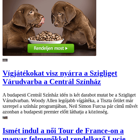
Vígjátékokat visz nyárra a Szigliget
Várudvarba a Centrál Színház
A budapesti Centrál Színház idén is két darabot mutat be a Szigliget
Várudvarban. Woody Allen legújabb vígjátéka, a Tiszta őrület már
szerepel a színház programjában, Neil Simon Furcsa pár című művét
azonban a budapesti premier előtt láthatja a közönség.
Ismét indul a női Tour de France-on a
magyar felmenőkkel rendelkező Lucie