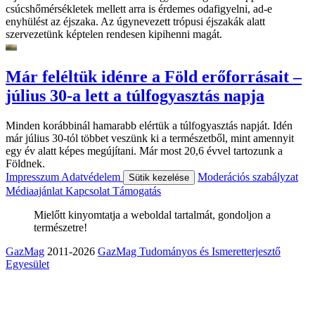
csúcshőmérsékletek mellett arra is érdemes odafigyelni, ad-e
enyhülést az éjszaka. Az úgynevezett trópusi éjszakák alatt
szervezetünk képtelen rendesen kipihenni magát.
Már feléltük idénre a Föld erőforrásait –
július 30-a lett a túlfogyasztás napja
Minden korábbinál hamarabb elértük a túlfogyasztás napját. Idén
már július 30-tól többet veszünk ki a természetből, mint amennyit
egy év alatt képes megújítani. Már most 20,6 évvel tartozunk a
Földnek.
Impresszum
Adatvédelem
Moderációs szabályzat
Sütik kezelése
Médiaajánlat
Kapcsolat
Támogatás
Mielőtt kinyomtatja a weboldal tartalmát, gondoljon a
természetre!
GazMag
2011-2026
GazMag Tudományos és Ismeretterjesztő
Egyesület