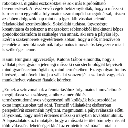
robotokkal, digitális eszközökkel és sok más kipróbálható
berendezéssel. A részt vevő cégek bebizonyították, hogy a műszaki
karrier nem egyenlő a folyamatos számtanpélda-megoldással, hiszen
az ebben dolgozók nap mint nap igazi kihívásokat jelentő
feladatokkal szembesülnek. Sokoldalú tudásra, ügyességre,
kreativitásra és sokszor a megszokott sablonokból kitekinteni képes
gondolkodásmódra is szüksége van annak, aki erre a pályára lép.
Ezért a szakemberek egyetértenek abban, hogy a nők intenzívebb
jelenléte a mérnöki szakmák folyamatos innovációs kényszere miatt
is szükséges lenne.
Hauni Hungaria ügyvezetője, Katona Gábor elmondta, hogy a
vállalat pécsi gyára a jelenlegi műszaki csúcstechnológiát képviseli
mind gyártástechnológiában, mind termékeiben. Ez egy olyan fontos
hívószó, ami növelni tudja a vállalat vonzerejét a szakmát vagy első
munkahelyet választó fiatalok körében.
Ennek a színvonalnak a fenntartásához folyamatos innovációra és
megújulásra van szükség, amihez a mérnöki és
természettudományos végzettségű női kollégák bekapcsolódása
extra impulzusokat tud adni. Termelő vállalatként elsősorban
perspektívát szeretnénk nyújtani, megmutatni a pályaválasztás előtti
lányoknak, hogy miért érdemes műszaki irányban továbbtanulniuk.
A tapasztalatok azt mutatják, hogy a műszaki terület bármely másnál
több választási lehetőséget kínál az érintettek számára
– utalt a