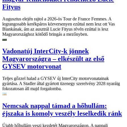
Fityus
Augusztus elején rajtol a 2026-ös Tour de France Femmes. A
legrangosabb kerékpáros körversenyen ezúttal nem lesz ott Vas
Blankának, ám az ausztrál Lucie Fityus révén ezúttal is lesz
Magyarországhoz kötődő bringás a mezőnyben.
Vadonatúj InterCity-k jönnek
Magyarországra – elkészült az első
GYSEV motorvonat
Teljes gőzzel halad a GYSEV új InterCity motorvonatainak
gyártása. A Stadler által gyártott tizenegy szerelvény 2028 nyaráig
fokozatosan áll majd forgalomba.
Nemcsak nappal támad a hőhullám:
éjszaka is komoly veszély leselkedik ránk
Újabb hőhullám veszi kezdetét Magyarországon. A nappali