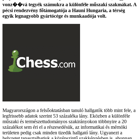
vonz��vá tegyék számukra a különféle műszaki szakmákat. A
pécsi rendezvény főtámogatója a Hauni Hungaria, a térség
egyik legnagyobb gyártócége és munkaadója volt.
Magyarországon a felsőoktatásban tanuló hallgatók több mint fele, a
legfrissebb adatok szerint 53 százaléka lány. Eközben a különféle
műszaki és természettudományos szakirányokon többnyire a 20
százalékot sem éri el a részesedésük, az informatikai és mérnöki
területen pedig csak minden tizedik hallgató lány. Ugyanezt a
helyzetet tapasztalhatjuk a középszintű szakképzésben is, ahonnan