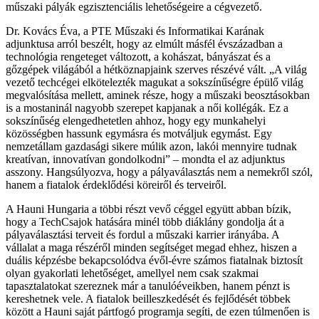
műszaki pályák egzisztenciális lehetőségeire a cégvezető.
Dr. Kovács Éva, a PTE Műszaki és Informatikai Karának
adjunktusa arról beszélt, hogy az elmúlt másfél évszázadban a
technológia rengeteget változott, a kohászat, bányászat és a
gőzgépek világából a hétköznapjaink szerves részévé vált.
A világ
vezető techcégei elkötelezték magukat a sokszínűségre épülő világ
megvalósítása mellett, aminek része, hogy a műszaki beosztásokban
is a mostaninál nagyobb szerepet kapjanak a női kollégák. Ez a
sokszínűség elengedhetetlen ahhoz, hogy egy munkahelyi
közösségben hassunk egymásra és motváljuk egymást. Egy
nemzetállam gazdasági sikere múlik azon, lakói mennyire tudnak
kreatívan, innovatívan gondolkodni
– mondta el az adjunktus
asszony. Hangsúlyozva, hogy a pályaválasztás nem a nemekről szól,
hanem a fiatalok érdeklődési köreiről és terveiről.
A Hauni Hungaria a többi részt vevő céggel együtt abban bízik,
hogy a TechCsajok hatására minél több diáklány gondolja át a
pályaválasztási terveit és fordul a műszaki karrier irányába. A
vállalat a maga részéről minden segítséget megad ehhez, hiszen a
duális képzésbe bekapcsolódva évől-évre számos fiatalnak biztosít
olyan gyakorlati lehetőséget, amellyel nem csak szakmai
tapasztalatokat szereznek már a tanulóéveikben, hanem pénzt is
kereshetnek vele. A fiatalok beilleszkedését és fejlődését többek
között a Hauni saját pártfogó programja segíti, de ezen túlmenően is