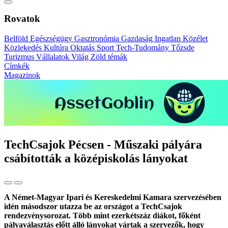
Rovatok
Belföld
Egészségügy
Gasztronómia
Gazdaság
Ingatlan
Közélet
Közlekedés
Kultúra
Oktatás
Sport
Tech-Tudomány
Tőzsde
Turizmus
Vállalatok
Világ
Zöld témák
Címkék
Magazinok
TechCsajok Pécsen - Műszaki pályára
csábították a középiskolás lányokat
A Német-Magyar Ipari és Kereskedelmi Kamara szervezésében
idén másodszor utazza be az országot a TechCsajok
rendezvénysorozat. Több mint ezerkétszáz diákot, főként
pályaválasztás előtt álló lányokat vártak a szervezők, hogy