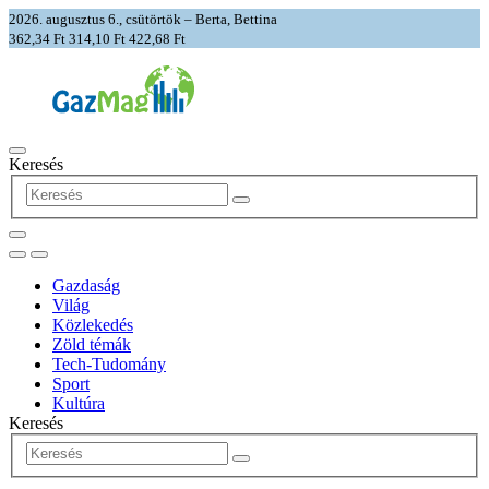
2026. augusztus 6., csütörtök – Berta, Bettina
362,34 Ft
314,10 Ft
422,68 Ft
Keresés
Gazdaság
Világ
Közlekedés
Zöld témák
Tech-Tudomány
Sport
Kultúra
Keresés