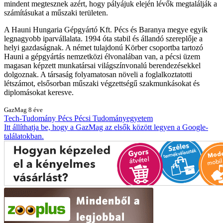
mindent megtesznek azért, hogy pályájuk elején lévők megtalálják a
számításukat a műszaki területen.
A Hauni Hungaria Gépgyártó Kft. Pécs és Baranya megye egyik
legnagyobb iparvállalata. 1994 óta stabil és állandó szereplője a
helyi gazdaságnak. A német tulajdonú Körber csoportba tartozó
Hauni a gépgyártás nemzetközi élvonalában van, a pécsi üzem
magasan képzett munkatársai világszínvonalú berendezésekkel
dolgoznak. A társaság folyamatosan növeli a foglalkoztatotti
létszámot, elsősorban műszaki végzettségű szakmunkásokat és
diplomásokat keresve.
GazMag
8 éve
Tech-Tudomány
Pécs
Pécsi Tudományegyetem
Itt állíthatja be, hogy a GazMag az elsők között legyen a Google-
találatokban.