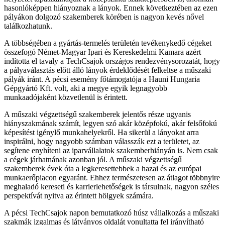
hasonlóképpen hiányoznak a lányok. Ennek következtében az ezen
pályákon dolgozó szakemberek körében is nagyon kevés nővel
találkozhatunk.
A többségében a gyártás-termelés területén tevékenykedő cégeket
összefogó Német-Magyar Ipari és Kereskedelmi Kamara azért
indította el tavaly a TechCsajok országos rendezvénysorozatát, hogy
a pályaválasztás előtt álló lányok érdeklődését felkeltse a műszaki
pályák iránt. A pécsi esemény főtámogatója a Hauni Hungaria
Gépgyártó Kft. volt, aki a megye egyik legnagyobb
munkaadójaként közvetlenül is érintett.
A műszaki végzettségű szakemberek jelentős része ugyanis
hiányszakmának számít, legyen szó akár középfokú, akár felsőfokú
képesítést igénylő munkahelyekről. Ha sikerül a lányokat arra
inspirálni, hogy nagyobb számban válasszák ezt a területet, az
segítene enyhíteni az iparvállalatok szakemberhiányán is. Nem csak
a cégek járhatnának azonban jól. A műszaki végzettségű
szakemberek évek óta a legkeresettebbek a hazai és az európai
munkaerőpiacon egyaránt. Ehhez természetesen az átlagot többnyire
meghaladó kereseti és karrierlehetőségek is társulnak, nagyon széles
perspektívát nyitva az érintett hölgyek számára.
A pécsi TechCsajok napon bemutatkozó húsz vállalkozás a műszaki
szakmák izgalmas és látványos oldalát vonultatta fel irányítható