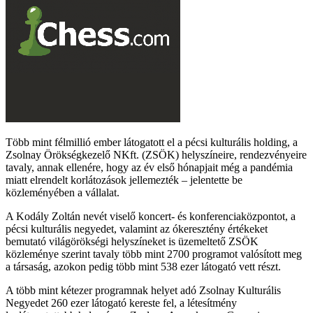
Több mint félmillió ember látogatott el a pécsi kulturális holding, a
Zsolnay Örökségkezelő NKft. (ZSÖK) helyszíneire, rendezvényeire
tavaly, annak ellenére, hogy az év első hónapjait még a pandémia
miatt elrendelt korlátozások jellemezték – jelentette be
közleményében a vállalat.
A Kodály Zoltán nevét viselő koncert- és konferenciaközpontot, a
pécsi kulturális negyedet, valamint az ókeresztény értékeket
bemutató világörökségi helyszíneket is üzemeltető ZSÖK
közleménye szerint tavaly több mint 2700 programot valósított meg
a társaság, azokon pedig több mint 538 ezer látogató vett részt.
A több mint kétezer programnak helyet adó Zsolnay Kulturális
Negyedet 260 ezer látogató kereste fel, a létesítmény