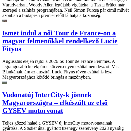
Várudvarban. Woody Allen legújabb vígjátéka, a Tiszta őrület már
szerepel a színház programjában, Neil Simon Furcsa pár című művét
azonban a budapesti premier előtt láthatja a közönség.
Ismét indul a női Tour de France-on a
magyar felmenőkkel rendelkező Lucie
Fityus
Augusztus elején rajtol a 2026-ös Tour de France Femmes. A
legrangosabb kerékpáros körversenyen ezúttal nem lesz ott Vas
Blankának, ám az ausztrál Lucie Fityus révén ezúttal is lesz
Magyarországhoz kötődő bringás a mezőnyben.
Vadonatúj InterCity-k jönnek
Magyarországra – elkészült az első
GYSEV motorvonat
Teljes gőzzel halad a GYSEV új InterCity motorvonatainak
gyártása. A Stadler által gyártott tizenegy szerelvény 2028 nyaráig