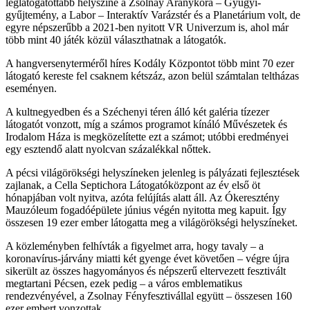
leglátogatottabb helyszíne a Zsolnay Aranykora – Gyugyi-
gyűjtemény, a Labor – Interaktív Varázstér és a Planetárium volt, de
egyre népszerűbb a 2021-ben nyitott VR Univerzum is, ahol már
több mint 40 játék közül választhatnak a látogatók.
A hangversenyterméről híres Kodály Központot több mint 70 ezer
látogató kereste fel csaknem kétszáz, azon belül számtalan teltházas
eseményen.
A kultnegyedben és a Széchenyi téren álló két galéria tízezer
látogatót vonzott, míg a számos programot kínáló Művészetek és
Irodalom Háza is megközelítette ezt a számot; utóbbi eredményei
egy esztendő alatt nyolcvan százalékkal nőttek.
A pécsi világörökségi helyszíneken jelenleg is pályázati fejlesztések
zajlanak, a Cella Septichora Látogatóközpont az év első öt
hónapjában volt nyitva, azóta felújítás alatt áll. Az Ókeresztény
Mauzóleum fogadóépülete június végén nyitotta meg kapuit. Így
összesen 19 ezer ember látogatta meg a világörökségi helyszíneket.
A közleményben felhívták a figyelmet arra, hogy tavaly – a
koronavírus-járvány miatti két gyenge évet követően – végre újra
sikerült az összes hagyományos és népszerű eltervezett fesztivált
megtartani Pécsen, ezek pedig – a város emblematikus
rendezvényével, a Zsolnay Fényfesztivállal együtt – összesen 160
ezer embert vonzottak.