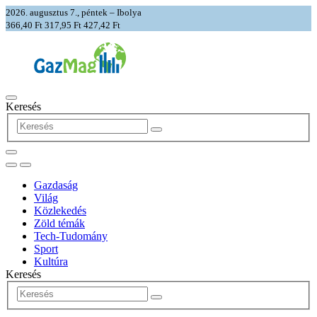
2026. augusztus 7., péntek – Ibolya
366,40 Ft
317,95 Ft
427,42 Ft
Keresés
Gazdaság
Világ
Közlekedés
Zöld témák
Tech-Tudomány
Sport
Kultúra
Keresés