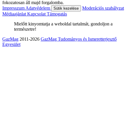
fokozatosan áll majd forgalomba.
Impresszum
Adatvédelem
Moderációs szabályzat
Sütik kezelése
Médiaajánlat
Kapcsolat
Támogatás
Mielőtt kinyomtatja a weboldal tartalmát, gondoljon a
természetre!
GazMag
2011-2026
GazMag Tudományos és Ismeretterjesztő
Egyesület