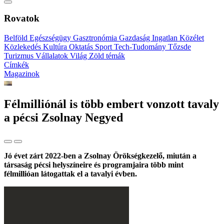
Rovatok
Belföld
Egészségügy
Gasztronómia
Gazdaság
Ingatlan
Közélet
Közlekedés
Kultúra
Oktatás
Sport
Tech-Tudomány
Tőzsde
Turizmus
Vállalatok
Világ
Zöld témák
Címkék
Magazinok
Félmilliónál is több embert vonzott tavaly
a pécsi Zsolnay Negyed
Jó évet zárt 2022-ben a Zsolnay Örökségkezelő, miután a
társaság pécsi helyszíneire és programjaira több mint
félmillióan látogattak el a tavalyi évben.