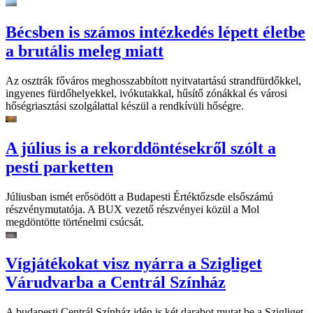
Bécsben is számos intézkedés lépett életbe
a brutális meleg miatt
Az osztrák főváros meghosszabbított nyitvatartású strandfürdőkkel,
ingyenes fürdőhelyekkel, ivókutakkal, hűsítő zónákkal és városi
hőségriasztási szolgálattal készül a rendkívüli hőségre.
A július is a rekorddöntésekről szólt a
pesti parketten
Júliusban ismét erősödött a Budapesti Értéktőzsde elsőszámú
részvénymutatója. A BUX vezető részvényei közül a Mol
megdöntötte történelmi csúcsát.
Vígjátékokat visz nyárra a Szigliget
Várudvarba a Centrál Színház
A budapesti Centrál Színház idén is két darabot mutat be a Szigliget