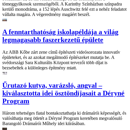
tömeggyilkosok szemszögéből. A Karinthy Színházban színpadra
kerülő monodráma, a 152 lépés Auschwitz felé ezt a nehéz feladatot
vállalta magára. A végeredmény magáért beszél.
A fenntarthatóság iskolapéldája a világ
legmagasabb faszerkezetű épülete
Az ABB Kőbe zárt zene című építészeti videósorozata innovatív
épületeket, és az azokat megálmodó építészeket mutatja be. A
svédországi Sara Kulturális Központ tervezői több díjat is
bezsebeltek a különleges építmény miatt.
Űrutazó kutya, varázsló, angyal –
kiválasztotta idei ösztöndíjasait a Déryné
Program
Három tehetséges fiatal bontakoztathatja ki drámaírói képességét, és
valósíthatja meg ötletét a Déryné Program keretében megvalósuló
Barangoló Drámaírói Műhely idei kiírásában.