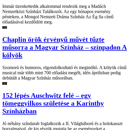
Immár tizenkettedik alkalommal rendezik meg a Madách
Nemzetközi Színházi Találkozót. Az egy hónapos esemény
pénteken, a Mongol Nemzeti Dráma Színház Az Ég fia című
előadásával kezdődött meg.
Chaplin örök érvényű művét tűzte
műsorra a Magyar Színház – színpadon A
kölyök
Szomorú és humoros, elgondolkodtató és megindító. A kölyök című
musical már több mint 700 előadást megélt, idén áprilisban pedig
debütált a Magyar Színház műsorában.
152 lépés Auschwitz felé – egy
tömeggyilkos születése a Karinthy
Színházban
Jó néhány színdarab foglalkozik a II. Világháború és a holokauszt
borzalmaival, de kis részük mutatja be az eseményeket a