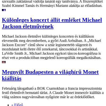
szexuális zaklatással vádolja tanárát egy tanítványa. A főszereplőket
Szabó Kimmel Tamás és Hermányi Mariann alakítja az előadásban.
Különleges koncert állít emléket Michael
Jackson életművének
Michael Jackson életműve különleges koncerten és kiállításon
elevenedik meg decemberben, a győri Audi Arénában. A „Michael
Jackson Encore” című show a sztár legismertebb slágereit és
mozdulatait kelti életre élő zenekarral, táncosokkal és artistákkal.
LaVelle Smith Jr., Michael Jackson egykori táncos-koreográfusa is
részt vett a produkcióban megjelenő koreográfiák megalkotásában.
Megnyílt Budapesten a világhírű Monet
kiállítás
Februárig látogatható a BOK Csarnokban a francia impresszionista
festő életművét bemutató tárlat. A Claude Monet immerzív kiállítás a
világ számos nagyvárosában nyűgözte már le az érdeklődőket.
« Előző