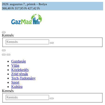
2026. augusztus 7., péntek – Ibolya
366,40 Ft
317,95 Ft
427,42 Ft
Keresés
Gazdaság
Világ
Közlekedés
Zöld témák
Tech-Tudomány
Sport
Kultúra
Keresés