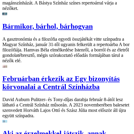
magánszínházát. A Bástya Színház színes repertoárral várja a
nézőket.
Bármikor, bárhol, bárhogyan
A gasztronómia és a filozófia egyedi összjátékát vitte színpadra a
Magyar Színház, január 31-től ugyanis felkerült a repertoárba A bor
filozófiája. Hamvas Béla elmélkedése Istenről, a borról és az életről
gondolatébresztő, mégis szórakoztató előadás formájában tárul a
nézők elé.
Februárban érkezik az Egy bizonyítás
körvonalai a Centrál Színházba
David Auburn Pulitzer- és Tony-díjas darabja február 8-ától lesz
látható a Centrál Színház műsorán. A 2023 novemberében balesetet
szenvedett Horváth Lajos Ottó és Szász Júlia most először áll újra
együtt színpadra.
Aki az érzelmekkel játszik, annak