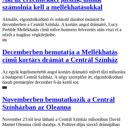
számolnia kell a mellékhatásokkal
Aktuális, elgondolkodtató és sokkoló darabot mutatott be
decemberben a Centrál Színház. A kortárs angol drámaíró, Lucy
Prebble Mellékhatás című műve humoros felvezetés után viszi el a
nézőt a tragikus végkifejletbe.
Decemberben bemutatja a Mellékhatás
című kortárs drámát a Centrál Színház
Az egyik legelismertebb angol kortárs drámaíró művét tűzi műsorára
a budapesti Centrál Színház. A négy szereplőre írt, elgondolkodtató
darab premierjére december 6-án kerül sor.
Novemberben bemutatkozik a Centrál
Színházban az Oleanna
November 23-tól lesz látható a Centrál Színház műsorában David
Mamet Oleanna című darabja. A Pulitzer-díjas szerző drámájában