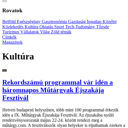
Rovatok
Belföld
Egészségügy
Gasztronómia
Gazdaság
Ingatlan
Közélet
Közlekedés
Kultúra
Oktatás
Sport
Tech-Tudomány
Tőzsde
Turizmus
Vállalatok
Világ
Zöld témák
Címkék
Magazinok
Kultúra
Rekordszámú programmal vár idén a
háromnapos Műtárgyak Éjszakája
Fesztivál
Hetven budapesti helyszínen, több mint 100 programmal érkezik
idén a IX. Műtárgyak Éjszakája Fesztivál. Az éjszakába nyúló
rendezvénysorozatát május 22-24. között rendezi meg a
műtárgy.com. A fesztiválozók olyan helyekre is eljuthatnak ezeken a