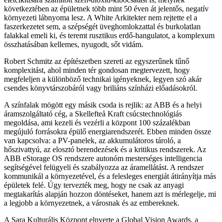
következtében az épületnek több mint 50 éven át jelentős, negatív
környezeti lábnyoma lesz. A White Arkitekter nem rejtette el a
faszerkezetet sem, a szépségét üveghomlokzattal és burkolatlan
falakkal emeli ki, és teremt rusztikus erdő-hangulatot, a komplexum
összhatásában kellemes, nyugodt, sőt vidám.
Robert Schmitz az építészetben szereti az egyszerűnek tűnő
komplexitást, ahol minden tér gondosan megtervezett, hogy
megfeleljen a különböző technikai igényeknek, legyen szó akár
csendes könyvtárszobáról vagy briliáns színházi előadásokról.
A színfalak mögött egy másik csoda is rejlik: az ABB és a helyi
áramszolgáltató cég, a Skellefteå Kraft csúcstechnológiás
megoldása, ami kezeli és vezérli a központ 100 százalékban
megújuló forrásokra épülő energiarendszerét. Ebben minden össze
van kapcsolva: a PV-panelek, az akkumulátoros tároló, a
hőszivattyú, az elosztó berendezések és a kritikus rendszerek. Az
ABB eStorage OS rendszere autonóm mesterséges intelligencia
segítségével felügyeli és szabályozza az áramellátást. A rendszer
kommunikál a környezetével, és a felesleges energiát átirányítja más
épületek felé. Úgy tervezték meg, hogy ne csak az anyagi
megtakarítás alapján hozzon döntéseket, hanem azt is mérlegelje, mi
a legjobb a környezetnek, a városnak és az embereknek.
A Sara Kulturális Központ elnyerte a Global Vision Awards, a