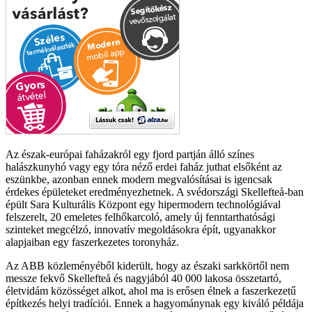
Az észak-európai faházakról egy fjord partján álló színes
halászkunyhó vagy egy tóra néző erdei faház juthat elsőként az
eszünkbe, azonban ennek modern megvalósításai is igencsak
érdekes épületeket eredményezhetnek. A svédországi Skellefteå-ban
épült Sara Kulturális Központ egy hipermodern technológiával
felszerelt, 20 emeletes felhőkarcoló, amely új fenntarthatósági
szinteket megcélzó, innovatív megoldásokra épít, ugyanakkor
alapjaiban egy faszerkezetes toronyház.
Az ABB közleményéből kiderült, hogy az északi sarkkörtől nem
messze fekvő Skellefteå és nagyjából 40 000 lakosa összetartó,
életvidám közösséget alkot, ahol ma is erősen élnek a faszerkezetű
építkezés helyi tradíciói. Ennek a hagyománynak egy kiváló példája