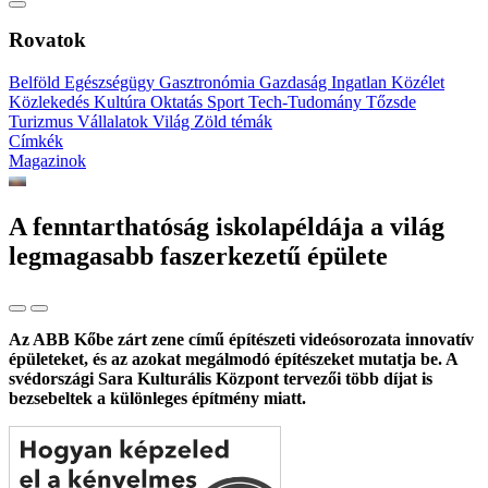
Rovatok
Belföld
Egészségügy
Gasztronómia
Gazdaság
Ingatlan
Közélet
Közlekedés
Kultúra
Oktatás
Sport
Tech-Tudomány
Tőzsde
Turizmus
Vállalatok
Világ
Zöld témák
Címkék
Magazinok
A fenntarthatóság iskolapéldája a világ
legmagasabb faszerkezetű épülete
Az ABB Kőbe zárt zene című építészeti videósorozata innovatív
épületeket, és az azokat megálmodó építészeket mutatja be. A
svédországi Sara Kulturális Központ tervezői több díjat is
bezsebeltek a különleges építmény miatt.