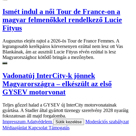
Ismét indul a női Tour de France-on a
magyar felmenőkkel rendelkező Lucie
Fityus
Augusztus elején rajtol a 2026-ös Tour de France Femmes. A
legrangosabb kerékpáros körversenyen ezúttal nem lesz ott Vas
Blankának, ám az ausztrál Lucie Fityus révén ezúttal is lesz
Magyarországhoz kötődő bringás a mezőnyben.
Vadonatúj InterCity-k jönnek
Magyarországra – elkészült az első
GYSEV motorvonat
Teljes gőzzel halad a GYSEV új InterCity motorvonatainak
gyártása. A Stadler által gyártott tizenegy szerelvény 2028 nyaráig
fokozatosan áll majd forgalomba.
Impresszum
Adatvédelem
Moderációs szabályzat
Sütik kezelése
Médiaajánlat
Kapcsolat
Támogatás