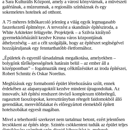
a Sara Kulturális Központ, amely a városi könyvtárnak, a művészeti
galériának, a múzeumnak, a regionális színháznak és egy
sokemeletes hotelnek ad otthont.
A 75 méteres felhőkarcoló jelenleg a világ egyik legmagasabb
faszerkezetű építménye. A tervezést a skandináv építésziroda, a
White Arkitekter felügyelte. Projektjeik – a Szilvia királynő
gyermekkórházától kezdve Kiruna város központjának
áthelyezéséig – azt a célt szolgálják, hogy az építészet segítségével
hozzájáruljanak egy fenntarthatóbb életformához.
Épületek és egyenlő társadalmak megalkotása, amelyekben –
bolygónk tűrőképességének határain belül – az ember áll a
középpontban
– fogalmazták meg célkitűzésüket az iroda építészei,
Robert Schmitz és Oskar Norelius.
Megbízásuk egy formabontó épület létrehozására szólt, ennek
érdekében az alapanyagoktól kezdve mindent újragondoltak. Az
innovatív, két építési rendszert ötvöző komplexum többrétegű,
ragasztott faoszlopokat, keresztirányban rétegelt faidomokból álló
gerendákat, merevítőfalakat és előregyártott elemekből épített
hotelszobákat egyesít magában.
Mivel a teherhordó szerkezet nem tartalmaz betont, ezért jelentősen
lecsökkent az építés ideje. Szintén csökkenteni tudták az épület teljes
életciklusára számított szén-dioxid-kibocsátást is, melynek