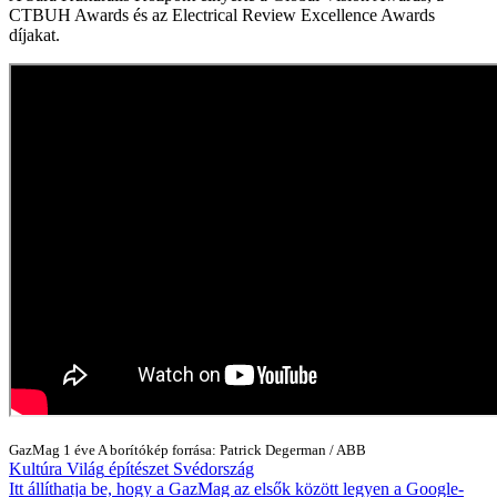
CTBUH Awards és az Electrical Review Excellence Awards
díjakat.
GazMag
1 éve
A borítókép forrása: Patrick Degerman / ABB
Kultúra
Világ
építészet
Svédország
Itt állíthatja be, hogy a GazMag az elsők között legyen a Google-