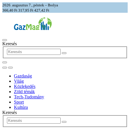
2026. augusztus 7., péntek – Ibolya
366,40 Ft
317,95 Ft
427,42 Ft
Keresés
Gazdaság
Világ
Közlekedés
Zöld témák
Tech-Tudomány
Sport
Kultúra
Keresés