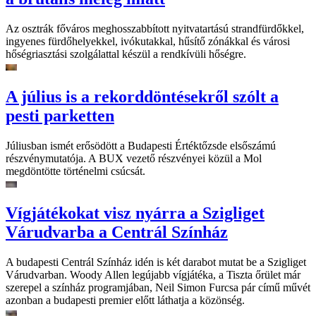
Az osztrák főváros meghosszabbított nyitvatartású strandfürdőkkel,
ingyenes fürdőhelyekkel, ivókutakkal, hűsítő zónákkal és városi
hőségriasztási szolgálattal készül a rendkívüli hőségre.
A július is a rekorddöntésekről szólt a
pesti parketten
Júliusban ismét erősödött a Budapesti Értéktőzsde elsőszámú
részvénymutatója. A BUX vezető részvényei közül a Mol
megdöntötte történelmi csúcsát.
Vígjátékokat visz nyárra a Szigliget
Várudvarba a Centrál Színház
A budapesti Centrál Színház idén is két darabot mutat be a Szigliget
Várudvarban. Woody Allen legújabb vígjátéka, a Tiszta őrület már
szerepel a színház programjában, Neil Simon Furcsa pár című művét
azonban a budapesti premier előtt láthatja a közönség.