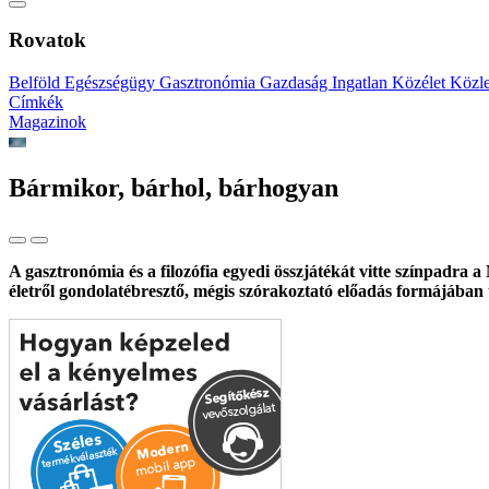
Rovatok
Belföld
Egészségügy
Gasztronómia
Gazdaság
Ingatlan
Közélet
Közl
Címkék
Magazinok
Bármikor, bárhol, bárhogyan
A gasztronómia és a filozófia egyedi összjátékát vitte színpadra 
életről gondolatébresztő, mégis szórakoztató előadás formájában t