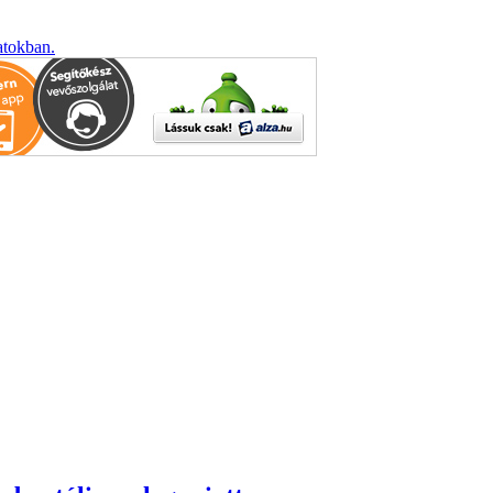
atokban.