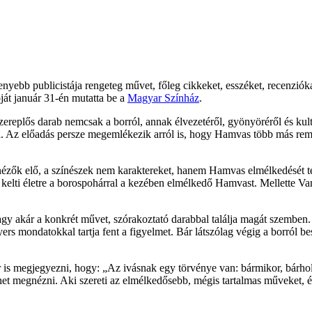
ebb publicistája rengeteg művet, főleg cikkeket, esszéket, recenzióka
óját január 31-én mutatta be a
Magyar Színház
.
ereplős darab nemcsak a borról, annak élvezetéről, gyönyöréről és kultu
ről. Az előadás persze megemlékezik arról is, hogy Hamvas több más re
 nézők elő, a színészek nem karaktereket, hanem Hamvas elmélkedését tes
l kelti életre a borospohárral a kezében elmélkedő Hamvast. Mellette Va
y akár a konkrét művet, szórakoztató darabbal találja magát szemben. 
s mondatokkal tartja fent a figyelmet. Bár látszólag végig a borról bes
 is megjegyezni, hogy: „Az ivásnak egy törvénye van: bármikor, bárhol
t megnézni. Aki szereti az elmélkedősebb, mégis tartalmas műveket, és a