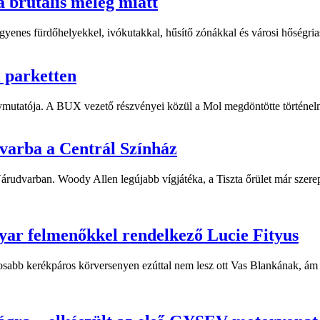
a brutális meleg miatt
yenes fürdőhelyekkel, ivókutakkal, hűsítő zónákkal és városi hőségriasz
i parketten
ymutatója. A BUX vezető részvényei közül a Mol megdöntötte történelm
dvarba a Centrál Színház
 Várudvarban. Woody Allen legújabb vígjátéka, a Tiszta őrület már sze
yar felmenőkkel rendelkező Lucie Fityus
sabb kerékpáros körversenyen ezúttal nem lesz ott Vas Blankának, ám a