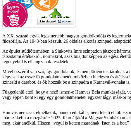
A XX. század egyik legismertebb magyar gondolkodója és legtermékeny
filozófiája. Az 1943-ban készült, 26 oldalas alkotás színpadi adaptáci
Az épület stúdiótermében, a Sinkovits Imre színpadon játszott háromsz
társadalmi értékekről, normákról, azaz tulajdonképpen az egész élet
regényéből is elhangzanak részletek.
Mivel esszéről van szó, így gondolatok, és nem történetek tárulnak a
képviseli az esszé fő gondolatmenetét, miközben hitelesen és átélésse
színesíti a darabot, és ők hozzák be a színpadra a Karnevál-vonalat is.
Függetlenül attól, hogy a néző ismeri-e Hamvas Béla munkásságát, vag
vagy éppen bont ki egy-egy gondolatmenetet, egyszer lágy, máskor nyer
is.
Hamvas nemcsak elmélkedik, hanem edukál is, nem felejti el többször
már szűkebb a mozgástér: 2025. februárjától a Magyar Színházban lehe
meg, akár anélkül. Hiszen „végül is ketten maradnak, Isten és a bor.”