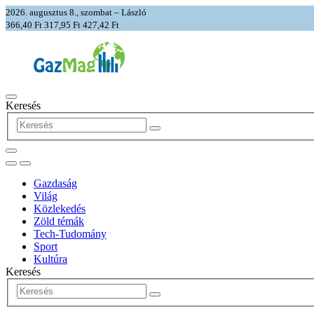
2026. augusztus 8., szombat – László
366,40 Ft
317,95 Ft
427,42 Ft
Keresés
Gazdaság
Világ
Közlekedés
Zöld témák
Tech-Tudomány
Sport
Kultúra
Keresés