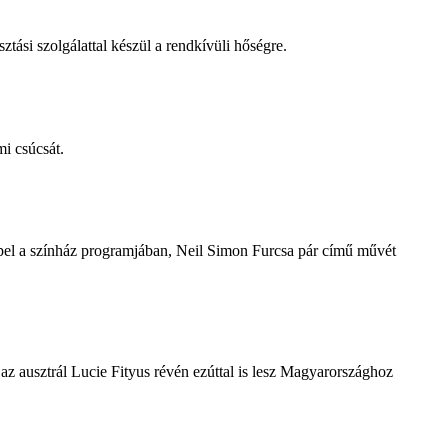
tási szolgálattal készül a rendkívüli hőségre.
i csúcsát.
repel a színház programjában, Neil Simon Furcsa pár című művét
z ausztrál Lucie Fityus révén ezúttal is lesz Magyarországhoz