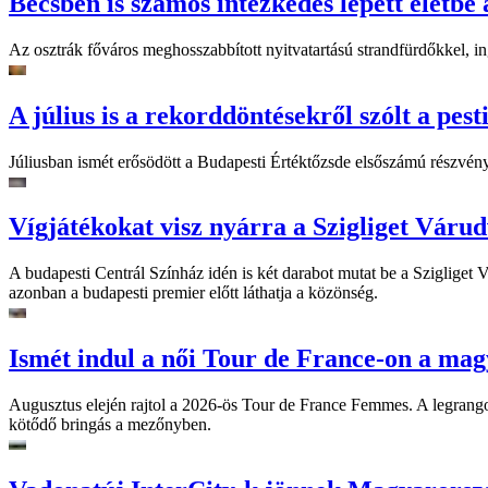
Bécsben is számos intézkedés lépett életbe 
Az osztrák főváros meghosszabbított nyitvatartású strandfürdőkkel, ing
A július is a rekorddöntésekről szólt a pest
Júliusban ismét erősödött a Budapesti Értéktőzsde elsőszámú részvén
Vígjátékokat visz nyárra a Szigliget Váru
A budapesti Centrál Színház idén is két darabot mutat be a Szigliget
azonban a budapesti premier előtt láthatja a közönség.
Ismét indul a női Tour de France-on a mag
Augusztus elején rajtol a 2026-ös Tour de France Femmes. A legrango
kötődő bringás a mezőnyben.