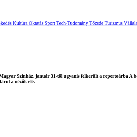
ekedés
Kultúra
Oktatás
Sport
Tech-Tudomány
Tőzsde
Turizmus
Vállal
a Magyar Színház, január 31-től ugyanis felkerült a repertoárba A bo
árul a nézők elé.