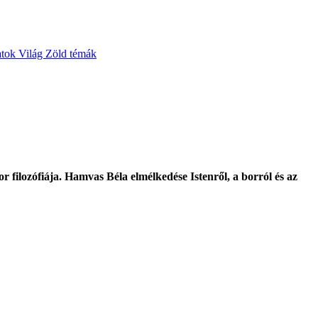
atok
Világ
Zöld témák
r filozófiája. Hamvas Béla elmélkedése Istenről, a borról és az