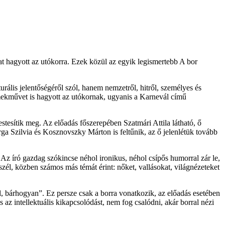
t hagyott az utókorra. Ezek közül az egyik legismertebb A bor
rális jelentőségéről szól, hanem nemzetről, hitről, személyes és
mekművet is hagyott az utókornak, ugyanis a Karnevál című
tesítik meg. Az előadás főszerepében Szatmári Attila látható, ő
rga Szilvia és Kosznovszky Márton is feltűnik, az ő jelenlétük tovább
Az író gazdag szókincse néhol ironikus, néhol csípős humorral zár le,
zél, közben számos más témát érint: nőket, vallásokat, világnézeteket
, bárhogyan”. Ez persze csak a borra vonatkozik, az előadás esetében
z intellektuális kikapcsolódást, nem fog csalódni, akár borral nézi