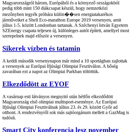
Magyarországról három, Európából és a környező országokból
pedig több mint 150 diákcsapat készül, hogy nemzetközi
mezőnyben tegyék próbára külön��sen energiatakarékos
járműveiket a Shell Eco-marathon Europe 2019 versenyen, amit
július 1-5. között Londonban tartanak. A Széchenyi István Egyetem
SZEnergy csapata teljesen új, különleges autót épített, amellyel most
szerepelnek majd először a versenyen.
Sikerek vízben és tatamin
A keddi második versenynapon már mind a 10 sportágban zajlottak
a versenyek az Európai Ifjúsági Olimpiai Fesztiválon. A bőség
zavarában ezt a napot az Olimpiai Parkban töltöttük.
Elkezdődött az EYOF
A vasárnap esti látványos megnyitó után hétfőn elkezdődött
Magyarország első olimpiai multisport-eseménye. Az Európai
Ifjúsági Olimpiai Fesztiválnak július 23. és 29. között Győr ad
otthont. A rendezvényről sok más sajtóorgánum mellett a GazMag is
tudósít.
Smart City konferencia lesz november