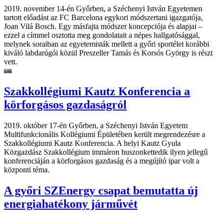
2019. november 14-én Győrben, a Széchenyi István Egyetemen
tartott előadást az FC Barcelona egykori módszertani igazgatója,
Joan Vilá Bosch. Egy másfajta módszer koncepciója és alapjai –
ezzel a címmel osztotta meg gondolatait a népes hallgatósággal,
melynek soraiban az egyetemisták mellett a győri sportélet korábbi
kiváló labdarúgói közül Preszeller Tamás és Korsós György is részt
vett.
Szakkollégiumi Kautz Konferencia a
körforgásos gazdaságról
2019. október 17-én Győrben, a Széchenyi István Egyetem
Multifunkcionális Kollégiumi Épületében került megrendezésre a
Szakkollégiumi Kautz Konferencia. A helyi Kautz Gyula
Közgazdász Szakkollégium immáron huszonkettedik ilyen jellegű
konferenciáján a körforgásos gazdaság és a megújító ipar volt a
központi téma.
A győri SZEnergy csapat bemutatta új
energiahatékony járművét