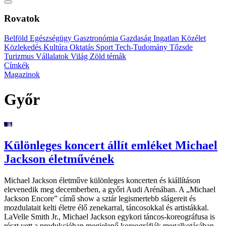
Rovatok
Belföld
Egészségügy
Gasztronómia
Gazdaság
Ingatlan
Közélet
Közlekedés
Kultúra
Oktatás
Sport
Tech-Tudomány
Tőzsde
Turizmus
Vállalatok
Világ
Zöld témák
Címkék
Magazinok
Győr
Különleges koncert állít emléket Michael
Jackson életművének
Michael Jackson életműve különleges koncerten és kiállításon
elevenedik meg decemberben, a győri Audi Arénában. A „Michael
Jackson Encore” című show a sztár legismertebb slágereit és
mozdulatait kelti életre élő zenekarral, táncosokkal és artistákkal.
LaVelle Smith Jr., Michael Jackson egykori táncos-koreográfusa is
részt vett a produkcióban megjelenő koreográfiák megalkotásában.