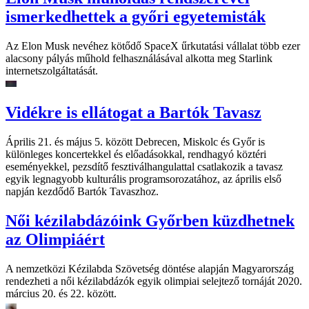
ismerkedhettek a győri egyetemisták
Az Elon Musk nevéhez kötődő SpaceX űrkutatási vállalat több ezer
alacsony pályás műhold felhasználásával alkotta meg Starlink
internetszolgáltatását.
Vidékre is ellátogat a Bartók Tavasz
Április 21. és május 5. között Debrecen, Miskolc és Győr is
különleges koncertekkel és előadásokkal, rendhagyó köztéri
eseményekkel, pezsdítő fesztiválhangulattal csatlakozik a tavasz
egyik legnagyobb kulturális programsorozatához, az április első
napján kezdődő Bartók Tavaszhoz.
Női kézilabdázóink Győrben küzdhetnek
az Olimpiáért
A nemzetközi Kézilabda Szövetség döntése alapján Magyarország
rendezheti a női kézilabdázók egyik olimpiai selejtező tornáját 2020.
március 20. és 22. között.