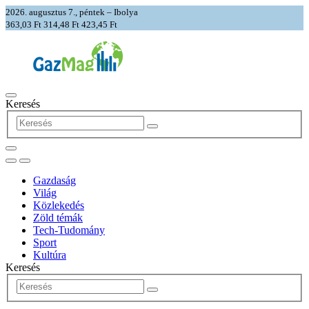
2026. augusztus 7., péntek – Ibolya
363,03 Ft
314,48 Ft
423,45 Ft
Keresés
Gazdaság
Világ
Közlekedés
Zöld témák
Tech-Tudomány
Sport
Kultúra
Keresés