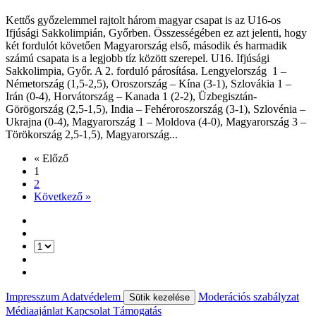
Kettős győzelemmel rajtolt három magyar csapat is az U16-os
Ifjúsági Sakkolimpián, Győrben. Összességében ez azt jelenti, hogy
két fordulót követően Magyarország első, második és harmadik
számú csapata is a legjobb tíz között szerepel. U16. Ifjúsági
Sakkolimpia, Győr. A 2. forduló párosítása. Lengyelország 1 –
Németország (1,5-2,5), Oroszország – Kína (3-1), Szlovákia 1 –
Irán (0-4), Horvátország – Kanada 1 (2-2), Üzbegisztán-
Görögország (2,5-1,5), India – Fehéroroszország (3-1), Szlovénia –
Ukrajna (0-4), Magyarország 1 – Moldova (4-0), Magyarország 3 –
Törökország 2,5-1,5), Magyarország...
« Előző
1
2
Következő »
Impresszum
Adatvédelem
Moderációs szabályzat
Sütik kezelése
Médiaajánlat
Kapcsolat
Támogatás