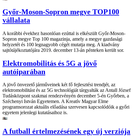
Győr-Moson-Sopron megye TOP100
vállalata
A korábbi évekhez hasonlóan ezúttal is elkészült Győr-Moson-
Sopron megye Top 100 magazinja, amely a megye gazdasági
helyzetét és 100 legnagyobb cégét mutatja meg. A kiadvány
sajtótájékoztatójára 2019. december 13-án pénteken került sor.
Elektromobilitás és 5G a jövő
autóiparában
A jövő önvezető járműveinek két fő fejlesztési trendjét, az
elektromobilitást és az 5G technológiát tárgyalták az Antall József
Tudásközpont szakmai rendezvényén december 5-én Győrben, a
Széchenyi István Egyetemen. A Kreatív Magyar Elme
programsorozat aktuális előadása szervesen kapcsolódóik a győri
egyetem jelenlegi kutatásaihoz is.
A futball értelmezésének egy új verziója