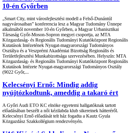
10-én Győrben
„Smart City, mint városfejlesztési modell a Felső-Dunántúl
nagyvárosaiban” konferencia lesz a Magyar Tudomány Ünnepe
alkalmából november 10-én Győrben, a Magyar Urbanisztikai
Társaság Győr-Moson-Sopron megyei csoportja, az MTA
Közgazdaság- és Regionális Tudományi Kutatóközpont Regionális
Kutatások Intézetének Nyugat-magyarországi Tudományos
Osztálya és a Veszprémi Akadémiai Bizottság Regionális és
Területfejlesztési Munkabizottsága szervezésében. Helyszín: MTA
Közgazdaság- és Regionális Tudományi Kutatóközpont Regionális
Kutatások Intézete Nyugat-magyarországi Tudományos Osztály
(9022 Győr,...
Kelecsényi Ernő: Mindig addig
nyújtózkodtunk, ameddig a takaró ért
A Győri Audi ETO KC elnöke egyetemi hallgatóknak tartott
előadásában beszélt a női kézilabda klub sikereinek hátteréről.
Kelecsényi Ernő előadását telt ház fogadta a Kautz Gyula
Közgazdász Szakkollégium rendezvényén.