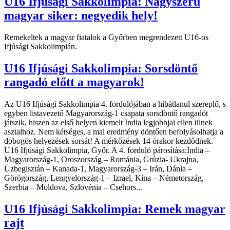
U16 Ifjúsági Sakkolimpia: Nagyszerű
magyar siker: negyedik hely!
Remekeltek a magyar fiatalok a Győrben megrendezett U16-os
Ifjúsági Sakkolimpián.
U16 Ifjúsági Sakkolimpia: Sorsdöntő
rangadó előtt a magyarok!
Az U16 Ifjúsági Sakkolimpia 4. fordulójában a hibátlanul szereplő, s
egyben listavezető Magyarország-1 csapata sorsdöntő rangadót
játszik, hiszen az első helyen kiemelt India legjobbjai ellen ülnek
asztalhoz. Nem kétséges, a mai eredmény döntően befolyásolhatja a
dobogós helyezések sorsát! A mérkőzések 14 órakor kezdődnek.
U16 Ifjúsági Sakkolimpia, Győr. A 4. forduló párosítása:India –
Magyarország-1, Oroszország – Románia, Grúzia- Ukrajna,
Üzbegisztán – Kanada-1, Magyarország-3 – Irán, Dánia –
Görögország, Lengyelország-1 – Izrael, Kína – Németország,
Szerbia – Moldova, Szlovénia – Csehors...
U16 Ifjúsági Sakkolimpia: Remek magyar
rajt