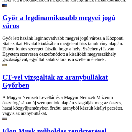
Győr a legdinamikusabb megyei jogú
város
Győr lett hazánk leginnovatívabb megyei jogú városa a Központi
Statisztikai Hivatal kiadásában megjelent friss tanulmány alapján.
Ebben fontos szerepet játszik, hogy a helyi Széchenyi István
Egyetem szervesen összefonódott a kisalföldi megyeszékhely
gazdaságával, egyúttal katalizátora is a szellemi életnek.
CT-vel vizsgálták az aranybullákat
Győrben
A Magyar Nemzeti Levéltár és a Magyar Nemzeti Múzeum
összefogásában új szempontok alapján vizsgálják meg az összes,
hazai közgyűjteményben őrzött, aranyból készült királyi pecsétet,
vagyis az aranybullákat.
Elon Musk műholdas rendszerével