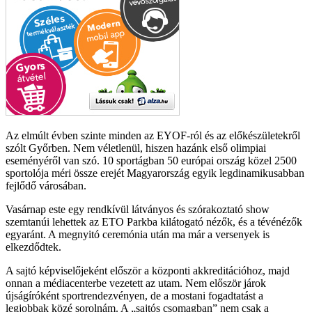
Az elmúlt évben szinte minden az EYOF-ról és az előkészületekről
szólt Győrben. Nem véletlenül, hiszen hazánk első olimpiai
eseményéről van szó. 10 sportágban 50 európai ország közel 2500
sportolója méri össze erejét Magyarország egyik legdinamikusabban
fejlődő városában.
Vasárnap este egy rendkívül látványos és szórakoztató show
szemtanúi lehettek az ETO Parkba kilátogató nézők, és a tévénézők
egyaránt. A megnyitó ceremónia után ma már a versenyek is
elkezdődtek.
A sajtó képviselőjeként először a központi akkreditációhoz, majd
onnan a médiacenterbe vezetett az utam. Nem először járok
újságíróként sportrendezvényen, de a mostani fogadtatást a
legjobbak közé sorolnám. A „sajtós csomagban” nem csak a