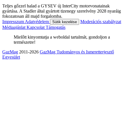
Teljes gőzzel halad a GYSEV új InterCity motorvonatainak
gyártása. A Stadler által gyártott tizenegy szerelvény 2028 nyaráig
fokozatosan áll majd forgalomba.
Impresszum
Adatvédelem
Moderációs szabályzat
Sütik kezelése
Médiaajánlat
Kapcsolat
Támogatás
Mielőtt kinyomtatja a weboldal tartalmát, gondoljon a
természetre!
GazMag
2011-2026
GazMag Tudományos és Ismeretterjesztő
Egyesület