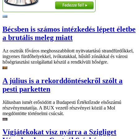
Bécsben is számos intézkedés lépett életbe
a brutális meleg miatt
Az osztrák főváros meghosszabbított nyitvatartású strandfürdőkkel,
ingyenes fürdőhelyekkel, ivókutakkal, hűsítő zónákkal és városi
hőségriasztási szolgálattal készül a rendkívüli hőségre.
A július is a rekorddöntésekről szólt a
pesti parketten
Júliusban ismét erősödött a Budapesti Értéktőzsde elsőszámú
részvénymutatója. A BUX vezető részvényei közül a Mol
megdöntötte történelmi csúcsát.
Vígjátékokat visz nyárra a Szigliget