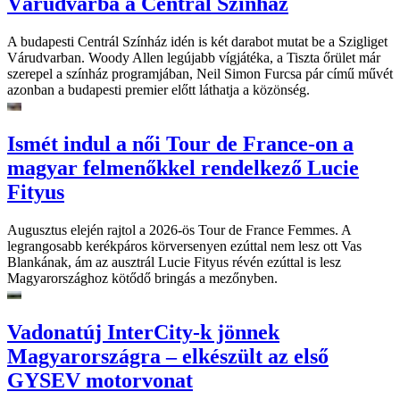
Várudvarba a Centrál Színház
A budapesti Centrál Színház idén is két darabot mutat be a Szigliget
Várudvarban. Woody Allen legújabb vígjátéka, a Tiszta őrület már
szerepel a színház programjában, Neil Simon Furcsa pár című művét
azonban a budapesti premier előtt láthatja a közönség.
Ismét indul a női Tour de France-on a
magyar felmenőkkel rendelkező Lucie
Fityus
Augusztus elején rajtol a 2026-ös Tour de France Femmes. A
legrangosabb kerékpáros körversenyen ezúttal nem lesz ott Vas
Blankának, ám az ausztrál Lucie Fityus révén ezúttal is lesz
Magyarországhoz kötődő bringás a mezőnyben.
Vadonatúj InterCity-k jönnek
Magyarországra – elkészült az első
GYSEV motorvonat