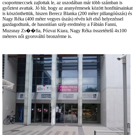
csoportmeccsek zajlottak le, az uszodában már több számban is
győztest avattak. Jó hír, hogy az aranyérmesek között honfitársainkat
is köszönthettük, hiszen Berecz Blanka (200 méter pillangóúszás) és
Nagy Réka (400 méter vegyes úszás) révén két első helyezéssel
gazdagodtunk, de hasonlóan szép eredmény a Fábián Fanni,
Muzsnay Zs��fia, Pózvai Kiara, Nagy Réka összetételű 4x100
méteres női gyorsváltó bronzérme is.