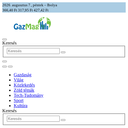
2026. augusztus 7., péntek – Ibolya
366,40 Ft
317,95 Ft
427,42 Ft
Keresés
Gazdaság
Világ
Közlekedés
Zöld témák
Tech-Tudomány
Sport
Kultúra
Keresés