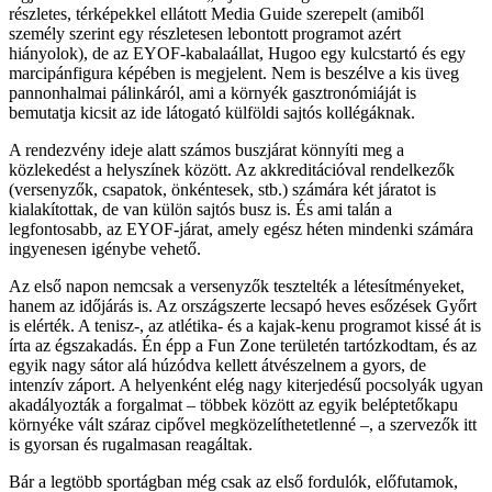
részletes, térképekkel ellátott Media Guide szerepelt (amiből
személy szerint egy részletesen lebontott programot azért
hiányolok), de az EYOF-kabalaállat, Hugoo egy kulcstartó és egy
marcipánfigura képében is megjelent. Nem is beszélve a kis üveg
pannonhalmai pálinkáról, ami a környék gasztronómiáját is
bemutatja kicsit az ide látogató külföldi sajtós kollégáknak.
A rendezvény ideje alatt számos buszjárat könnyíti meg a
közlekedést a helyszínek között. Az akkreditációval rendelkezők
(versenyzők, csapatok, önkéntesek, stb.) számára két járatot is
kialakítottak, de van külön sajtós busz is. És ami talán a
legfontosabb, az EYOF-járat, amely egész héten mindenki számára
ingyenesen igénybe vehető.
Az első napon nemcsak a versenyzők tesztelték a létesítményeket,
hanem az időjárás is. Az országszerte lecsapó heves esőzések Győrt
is elérték. A tenisz-, az atlétika- és a kajak-kenu programot kissé át is
írta az égszakadás. Én épp a Fun Zone területén tartózkodtam, és az
egyik nagy sátor alá húzódva kellett átvészelnem a gyors, de
intenzív záport. A helyenként elég nagy kiterjedésű pocsolyák ugyan
akadályozták a forgalmat – többek között az egyik beléptetőkapu
környéke vált száraz cipővel megközelíthetetlenné –, a szervezők itt
is gyorsan és rugalmasan reagáltak.
Bár a legtöbb sportágban még csak az első fordulók, előfutamok,