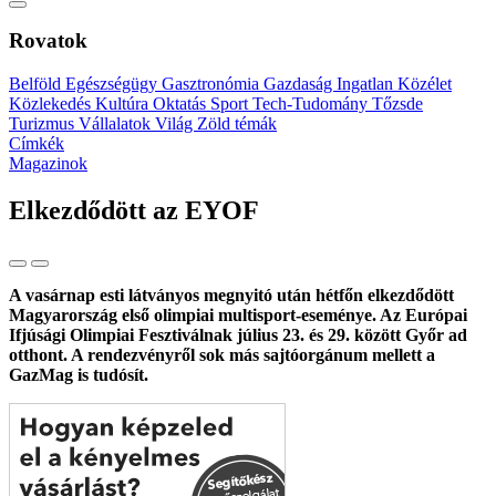
Rovatok
Belföld
Egészségügy
Gasztronómia
Gazdaság
Ingatlan
Közélet
Közlekedés
Kultúra
Oktatás
Sport
Tech-Tudomány
Tőzsde
Turizmus
Vállalatok
Világ
Zöld témák
Címkék
Magazinok
Elkezdődött az EYOF
A vasárnap esti látványos megnyitó után hétfőn elkezdődött
Magyarország első olimpiai multisport-eseménye. Az Európai
Ifjúsági Olimpiai Fesztiválnak július 23. és 29. között Győr ad
otthont. A rendezvényről sok más sajtóorgánum mellett a
GazMag is tudósít.