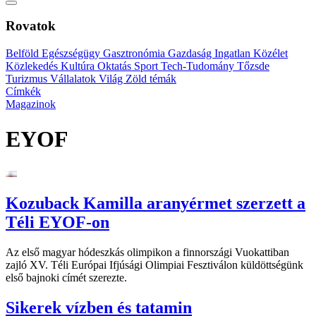
Rovatok
Belföld
Egészségügy
Gasztronómia
Gazdaság
Ingatlan
Közélet
Közlekedés
Kultúra
Oktatás
Sport
Tech-Tudomány
Tőzsde
Turizmus
Vállalatok
Világ
Zöld témák
Címkék
Magazinok
EYOF
Kozuback Kamilla aranyérmet szerzett a
Téli EYOF-on
Az első magyar hódeszkás olimpikon a finnországi Vuokattiban
zajló XV. Téli Európai Ifjúsági Olimpiai Fesztiválon küldöttségünk
első bajnoki címét szerezte.
Sikerek vízben és tatamin