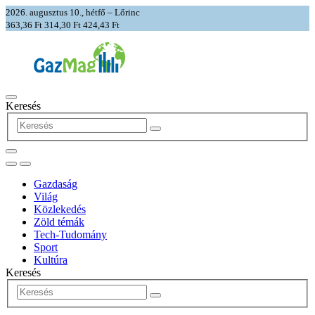
2026. augusztus 10., hétfő – Lőrinc
363,36 Ft
314,30 Ft
424,43 Ft
Keresés
Gazdaság
Világ
Közlekedés
Zöld témák
Tech-Tudomány
Sport
Kultúra
Keresés