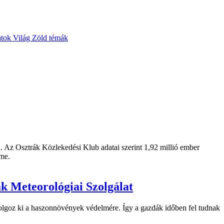
atok
Világ
Zöld témák
 Az Osztrák Közlekedési Klub adatai szerint 1,92 millió ember
eme.
k Meteorológiai Szolgálat
dolgoz ki a haszonnövények védelmére. Így a gazdák időben fel tudnak