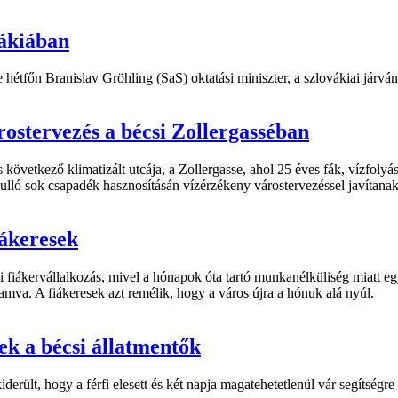
vákiában
e hétfőn Branislav Gröhling (SaS) oktatási miniszter, a szlovákiai járv
rostervezés a bécsi Zollergasséban
következő klimatizált utcája, a Zollergasse, ahol 25 éves fák, vízfolyá
hulló sok csapadék hasznosításán vízérzékeny várostervezéssel javítanak
iákeresek
i fiákervállalkozás, mivel a hónapok óta tartó munkanélküliség miatt e
 hamva. A fiákeresek azt remélik, hogy a város újra a hónuk alá nyúl.
ek a bécsi állatmentők
kiderült, hogy a férfi elesett és két napja magatehetetlenül vár segítség