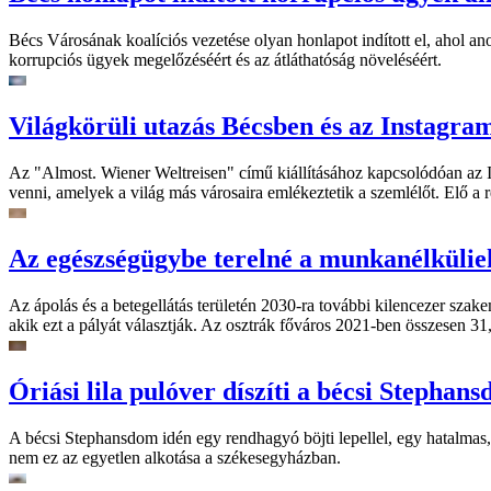
Bécs Városának koalíciós vezetése olyan honlapot indított el, ahol an
korrupciós ügyek megelőzéséért és az átláthatóság növeléséért.
Világkörüli utazás Bécsben és az Instagra
Az "Almost. Wiener Weltreisen" című kiállításához kapcsolódóan az In
venni, amelyek a világ más városaira emlékeztetik a szemlélőt. Elő a 
Az egészségügybe terelné a munkanélkülie
Az ápolás és a betegellátás területén 2030-ra további kilencezer szak
akik ezt a pályát választják. Az osztrák főváros 2021-ben összesen 31,5 
Óriási lila pulóver díszíti a bécsi Stephan
A bécsi Stephansdom idén egy rendhagyó böjti lepellel, egy hatalmas, 
nem ez az egyetlen alkotása a székesegyházban.