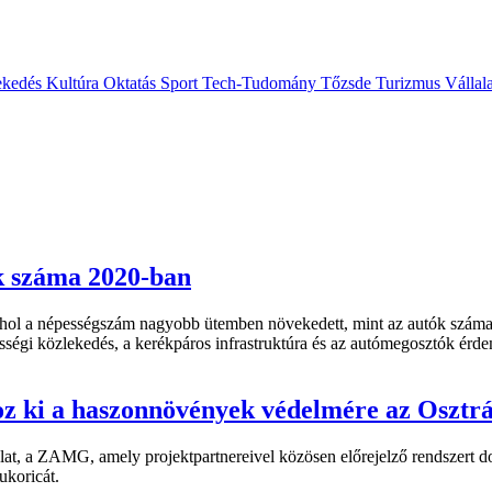
ekedés
Kultúra
Oktatás
Sport
Tech-Tudomány
Tőzsde
Turizmus
Vállal
ók száma 2020-ban
ahol a népességszám nagyobb ütemben növekedett, mint az autók száma.
ségi közlekedés, a kerékpáros infrastruktúra és az autómegosztók érd
oz ki a haszonnövények védelmére az Osztrá
álat, a ZAMG, amely projektpartnereivel közösen előrejelző rendszert 
ukoricát.