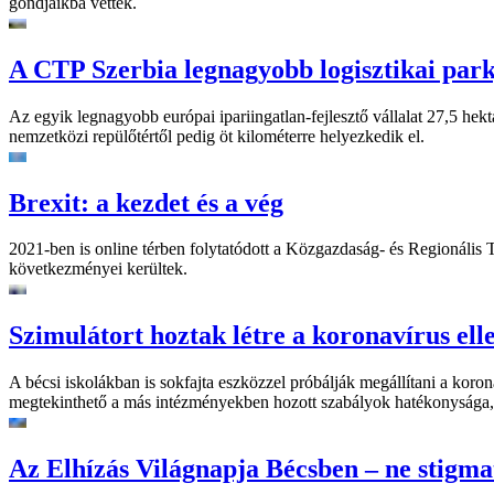
gondjaikba vették.
A CTP Szerbia legnagyobb logisztikai park
Az egyik legnagyobb európai ipariingatlan-fejlesztő vállalat 27,5 hekt
nemzetközi repülőtértől pedig öt kilométerre helyezkedik el.
Brexit: a kezdet és a vég
2021-ben is online térben folytatódott a Közgazdaság- és Regionális
következményei kerültek.
Szimulátort hoztak létre a koronavírus ell
A bécsi iskolákban is sokfajta eszközzel próbálják megállítani a koro
megtekinthető a más intézményekben hozott szabályok hatékonysága, d
Az Elhízás Világnapja Bécsben – ne stigmat