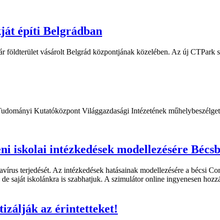
ját építi Belgrádban
ár földterület vásárolt Belgrád központjának közelében. Az új CTPark st
 Tudományi Kutatóközpont Világgazdasági Intézetének műhelybeszélgeté
eni iskolai intézkedések modellezésére Bécs
navírus terjedését. Az intézkedések hatásainak modellezésére a bécsi C
e saját iskolánkra is szabhatjuk. A szimulátor online ingyenesen hozzá
izálják az érintetteket!