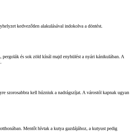
ányhelyzet kedvezőtlen alakulásával indokolva a döntést.
s, pergolák és sok zöld kínál majd enyhülést a nyári kánikulában. A
.
gyre szorosabbra kell húzniuk a nadrágszíjat. A várostól kapnak ugyan
re otthonában. Mentőt hívtak a kutya gazdájához, a kutyust pedig