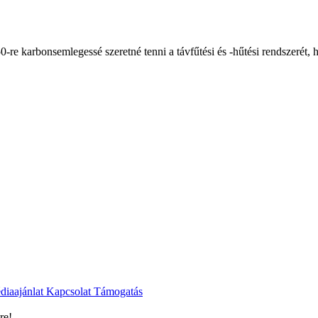
-re karbonsemlegessé szeretné tenni a távfűtési és -hűtési rendszerét,
diaajánlat
Kapcsolat
Támogatás
re!