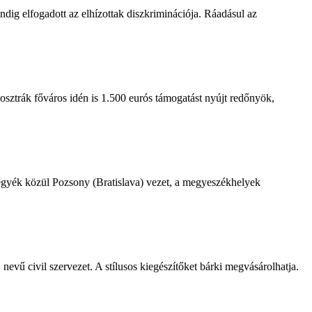
dig elfogadott az elhízottak diszkriminációja. Ráadásul az
osztrák főváros idén is 1.500 eurós támogatást nyújt redőnyök,
 megyék közül Pozsony (Bratislava) vezet, a megyeszékhelyek
vű civil szervezet. A stílusos kiegészítőket bárki megvásárolhatja.