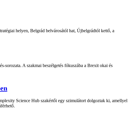
ratégiai helyen, Belgrád belvárosától hat, Újbelgrádtól kettő, a
s-sorozata. A szakmai beszélgetés fókuszába a Brexit okai és
ben
omplexity Science Hub szakértői egy szimulátort dolgoztak ki, amellyel
férhető.