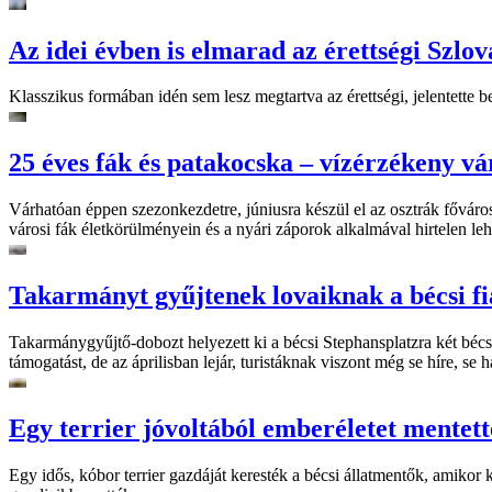
Az idei évben is elmarad az érettségi Szlo
Klasszikus formában idén sem lesz megtartva az érettségi, jelentette b
25 éves fák és patakocska – vízérzékeny vá
Várhatóan éppen szezonkezdetre, júniusra készül el az osztrák főváros 
városi fák életkörülményein és a nyári záporok alkalmával hirtelen le
Takarmányt gyűjtenek lovaiknak a bécsi f
Takarmánygyűjtő-dobozt helyezett ki a bécsi Stephansplatzra két bécs
támogatást, de az áprilisban lejár, turistáknak viszont még se híre, se
Egy terrier jóvoltából emberéletet mentett
Egy idős, kóbor terrier gazdáját keresték a bécsi állatmentők, amikor 