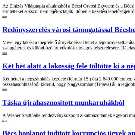
Az Elhízás Világnapja alkalmából a Bécsi Orvosi Egyetem és a Bécsi Á
érintetteket sokszor nem tájékoztatják időben a kezelési lehetőségekrő
Redőnyszerelés városi támogatással Bécsb
Mivel egy lakást a megfelelő árnyékolással lehet a legkörnyezetbarát
zsalugáterek és különböző árnyékolók utólagos felszerelésére. Ráadás
Két hét alatt a lakosság fele töltötte ki a
Két héttel a népszámlálás kezdete (február 15.) óta 2 640 000 ember,
összehasonlításából kiderül, hogy Nagyszombat (Trnava) áll a legjob
Táska újrahasznosított munkaruhákból
A Wiener Stadthalle rendezvényközpont alkalmazottainak egykori munka
Bécs honlapot indított korrupciós ügyek a