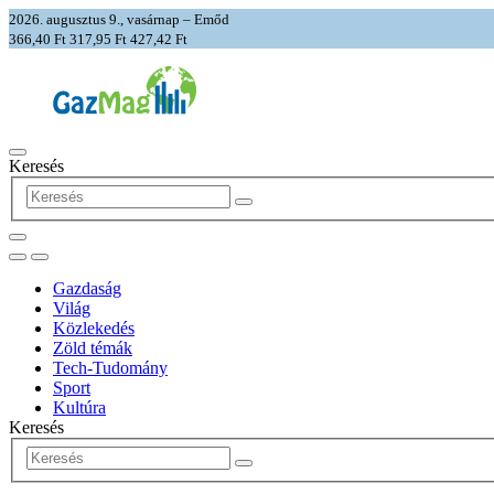
2026. augusztus 9., vasárnap – Emőd
366,40 Ft
317,95 Ft
427,42 Ft
Keresés
Gazdaság
Világ
Közlekedés
Zöld témák
Tech-Tudomány
Sport
Kultúra
Keresés