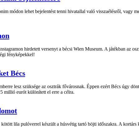
onim módon lehet bejelentést tenni hivatallal való visszaélésről, vagy 
mon
stagramon hirdetett versenyt a bécsi Wien Museum. A játékban az osztrá
régi fényképekkel!
ket Bécs
emberre lesz szüksége az osztrák fővárosnak. Éppen ezért Bécs úgy dönt
millió eurót különített el erre a célra.
sdomot
kötött lila pulóverrel készült a húsvétig tartó böjti időszakra. A kort