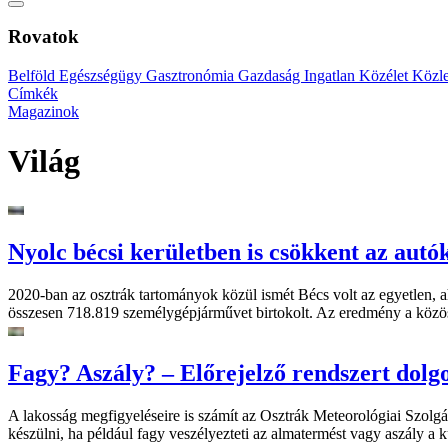
Rovatok
Belföld
Egészségügy
Gasztronómia
Gazdaság
Ingatlan
Közélet
Közl
Címkék
Magazinok
Világ
Nyolc bécsi kerületben is csökkent az aut
2020-ban az osztrák tartományok közül ismét Bécs volt az egyetlen, 
összesen 718.819 személygépjárművet birtokolt. Az eredmény a közös
Fagy? Aszály? – Előrejelző rendszert dolg
A lakosság megfigyeléseire is számít az Osztrák Meteorológiai Szolg
készülni, ha például fagy veszélyezteti az almatermést vagy aszály a k