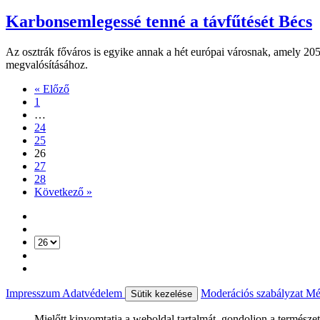
Karbonsemlegessé tenné a távfűtését Bécs
Az osztrák főváros is egyike annak a hét európai városnak, amely 2050
megvalósításához.
« Előző
1
…
24
25
26
27
28
Következő »
Impresszum
Adatvédelem
Moderációs szabályzat
Mé
Sütik kezelése
Mielőtt kinyomtatja a weboldal tartalmát, gondoljon a természet