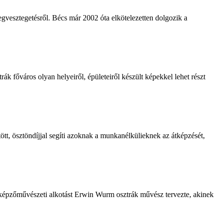
megvesztegetésről. Bécs már 2002 óta elkötelezetten dolgozik a
k főváros olyan helyeiről, épületeiről készült képekkel lehet részt
ött, ösztöndíjjal segíti azoknak a munkanélkülieknek az átképzését,
árs képzőművészeti alkotást Erwin Wurm osztrák művész tervezte, akinek