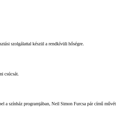
tási szolgálattal készül a rendkívüli hőségre.
i csúcsát.
repel a színház programjában, Neil Simon Furcsa pár című művét