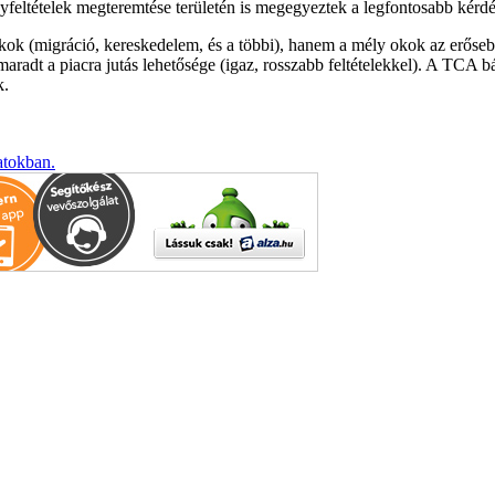
senyfeltételek megteremtése területén is megegyeztek a legfontosabb kérd
k (migráció, kereskedelem, és a többi), hanem a mély okok az erősebb
radt a piacra jutás lehetősége (igaz, rosszabb feltételekkel). A TCA 
k.
atokban.