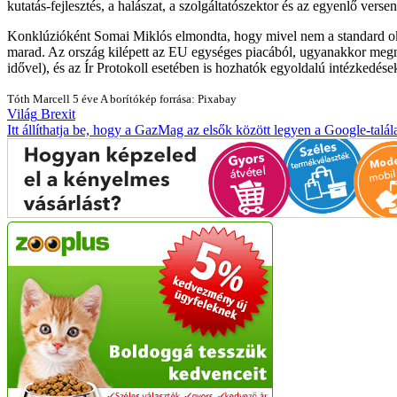
kutatás-fejlesztés, a halászat, a szolgáltatószektor és az egyenlő ver
Konklúzióként Somai Miklós elmondta, hogy mivel nem a standard oko
marad. Az ország kilépett az EU egységes piacából, ugyanakkor megma
idővel), és az Ír Protokoll esetében is hozhatók egyoldalú intézkedése
Tóth Marcell
5 éve
A borítókép forrása: Pixabay
Világ
Brexit
Itt állíthatja be, hogy a GazMag az elsők között legyen a Google-talál