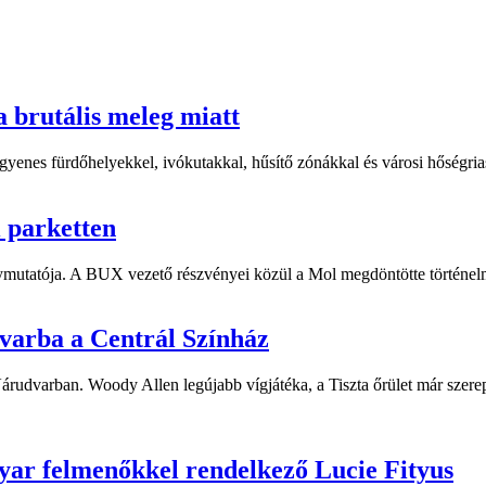
a brutális meleg miatt
yenes fürdőhelyekkel, ivókutakkal, hűsítő zónákkal és városi hőségriasz
i parketten
ymutatója. A BUX vezető részvényei közül a Mol megdöntötte történelm
dvarba a Centrál Színház
 Várudvarban. Woody Allen legújabb vígjátéka, a Tiszta őrület már sze
yar felmenőkkel rendelkező Lucie Fityus