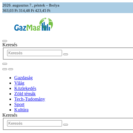
2026. augusztus 7., péntek – Ibolya
363,03 Ft
314,48 Ft
423,45 Ft
Keresés
Gazdaság
Világ
Közlekedés
Zöld témák
Tech-Tudomány
Sport
Kultúra
Keresés