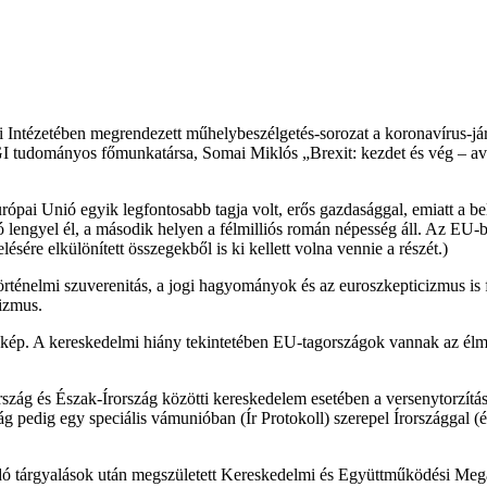
tézetében megrendezett műhelybeszélgetés-sorozat a koronavírus-járvá
VGI tudományos főmunkatársa, Somai Miklós „Brexit: kezdet és vég – a
ópai Unió egyik legfontosabb tagja volt, erős gazdasággal, emiatt a be
 lengyel él, a második helyen a félmilliós román népesség áll. Az EU-ba
sére elkülönített összegekből is ki kellett volna vennie a részét.)
örténelmi szuverenitás, a jogi hagyományok és az euroszkepticizmus is
lizmus.
a kép. A kereskedelmi hiány tekintetében EU-tagországok vannak az élm
szág és Észak-Írország közötti kereskedelem esetében a versenytorzítás
zág pedig egy speciális vámunióban (Ír Protokoll) szerepel Írországgal 
zódó tárgyalások után megszületett Kereskedelmi és Együttműködési Me