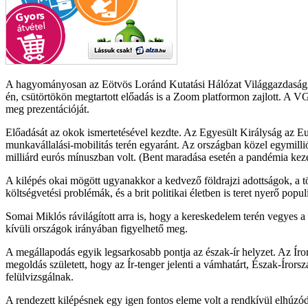
A hagyományosan az Eötvös Loránd Kutatási Hálózat Világgazdasági In
én, csütörtökön megtartott előadás is a Zoom platformon zajlott. A 
meg prezentációját.
Előadását az okok ismertetésével kezdte. Az Egyesült Királyság az Eur
munkavállalási-mobilitás terén egyaránt. Az országban közel egymillió
milliárd eurós mínuszban volt. (Bent maradása esetén a pandémia kezelé
A kilépés okai mögött ugyanakkor a kedvező földrajzi adottságok, a t
költségvetési problémák, és a brit politikai életben is teret nyerő popu
Somai Miklós rávilágított arra is, hogy a kereskedelem terén vegyes 
kívüli országok irányában figyelhető meg.
A megállapodás egyik legsarkosabb pontja az észak-ír helyzet. Az Íror
megoldás született, hogy az Ír-tenger jelenti a vámhatárt, Észak-Írors
felülvizsgálnak.
A rendezett kilépésnek egy igen fontos eleme volt a rendkívül elhú