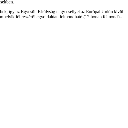
ésekben.
ek, így az Egyesült Királyság nagy eséllyel az Európai Unión kívül
bármelyik fél részéről egyoldalúan felmondható (12 hónap felmondási