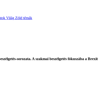
atok
Világ
Zöld témák
szélgetés-sorozata. A szakmai beszélgetés fókuszába a Brexit