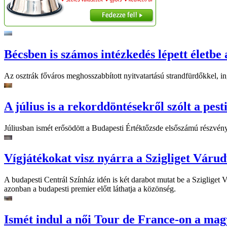
Bécsben is számos intézkedés lépett életbe 
Az osztrák főváros meghosszabbított nyitvatartású strandfürdőkkel, ing
A július is a rekorddöntésekről szólt a pest
Júliusban ismét erősödött a Budapesti Értéktőzsde elsőszámú részvén
Vígjátékokat visz nyárra a Szigliget Váru
A budapesti Centrál Színház idén is két darabot mutat be a Szigliget
azonban a budapesti premier előtt láthatja a közönség.
Ismét indul a női Tour de France-on a mag