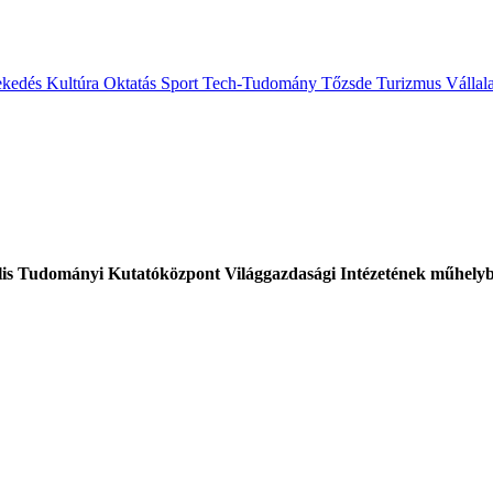
ekedés
Kultúra
Oktatás
Sport
Tech-Tudomány
Tőzsde
Turizmus
Vállal
ális Tudományi Kutatóközpont Világgazdasági Intézetének műhelybe