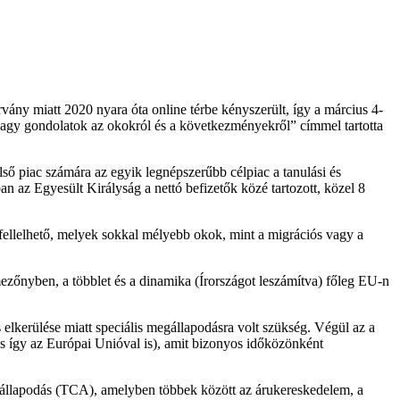
ny miatt 2020 nyara óta online térbe kényszerült, így a március 4-
vagy gondolatok az okokról és a következményekről” címmel tartotta
lső piac számára az egyik legnépszerűbb célpiac a tanulási és
n az Egyesült Királyság a nettó befizetők közé tartozott, közel 8
 fellelhető, melyek sokkal mélyebb okok, mint a migrációs vagy a
ezőnyben, a többlet és a dinamika (Írországot leszámítva) főleg EU-n
 elkerülése miatt speciális megállapodásra volt szükség. Végül az a
(és így az Európai Unióval is), amit bizonyos időközönként
gállapodás (TCA), amelyben többek között az árukereskedelem, a