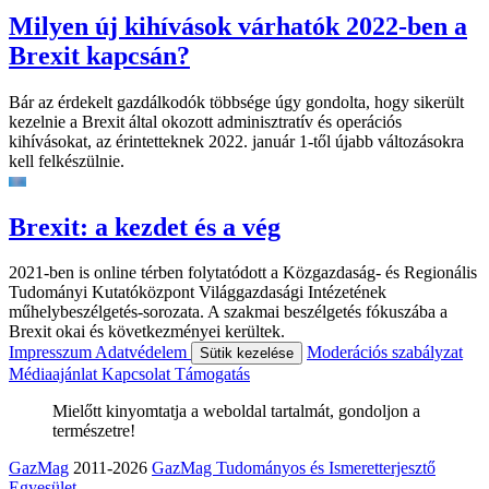
Milyen új kihívások várhatók 2022-ben a
Brexit kapcsán?
Bár az érdekelt gazdálkodók többsége úgy gondolta, hogy sikerült
kezelnie a Brexit által okozott adminisztratív és operációs
kihívásokat, az érintetteknek 2022. január 1-től újabb változásokra
kell felkészülnie.
Brexit: a kezdet és a vég
2021-ben is online térben folytatódott a Közgazdaság- és Regionális
Tudományi Kutatóközpont Világgazdasági Intézetének
műhelybeszélgetés-sorozata. A szakmai beszélgetés fókuszába a
Brexit okai és következményei kerültek.
Impresszum
Adatvédelem
Moderációs szabályzat
Sütik kezelése
Médiaajánlat
Kapcsolat
Támogatás
Mielőtt kinyomtatja a weboldal tartalmát, gondoljon a
természetre!
GazMag
2011-2026
GazMag Tudományos és Ismeretterjesztő
Egyesület