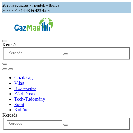
2026. augusztus 7., péntek – Ibolya
363,03 Ft
314,48 Ft
423,45 Ft
Keresés
Gazdaság
Világ
Közlekedés
Zöld témák
Tech-Tudomány
Sport
Kultúra
Keresés