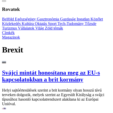
Rovatok
Belföld
Egészségügy
Gasztronómia
Gazdaság
Ingatlan
Közélet
Közlekedés
Kultúra
Oktatás
Sport
Tech-Tudomány
Tőzsde
Turizmus
Vállalatok
Világ
Zöld témák
Címkék
Magazinok
Brexit
Svájci mintát honosítana meg az EU-s
kapcsolatokban a brit kormány
Helyi sajtóértesülések szerint a brit kormány olyan hosszú távú
terveken dolgozik, melyek szerint az Egyesült Királyság a svájci
típusúhoz hasonló kapcsolatrendszert alakítana ki az Európai
Unióval.