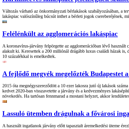
Változás várható az önkormányzati bérlakások szabályozásában, a ter
lakáspiac valószínűleg búcsút inthet a bérleti jogok csereberéjének, mi
Felélénkült az agglomerációs lakáspiac
A koronavírus-járvány felpörgette az agglomerációban lévő használt csa
alakult ki. Keresettek a 200 milliónál drágább luxus családi házak is,
10 százalékkal is emelkedtek.
A fejlődő megyék megelőzték Budapestet a
2015 óta megnégyszereződött a 10 ezer lakosra jutó új lakások száma
kedvet 2020-ban visszavetette a járvány és a kedvezményes lakásépítés
növekedés. Ha tartósan fennmarad a mostani helyzet, akkor lendületes
Lassuló ütemben drágulnak a fővárosi ing
A használt ingatlanok járvány előtt tapasztalt áremelkedési üteme ér