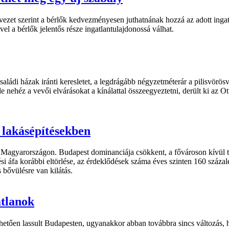
vezet szerint a bérlők kedvezményesen juthatnának hozzá az adott inga
vel a bérlők jelentős része ingatlantulajdonossá válhat.
ládi házak iránti keresletet, a legdrágább négyzetméterár a pilisvörösv
 de nehéz a vevői elvárásokat a kínálattal összeegyeztetni, derült ki a
 lakásépítésekben
 Magyarországon. Budapest dominanciája csökkent, a fővároson kívül tö
i áfa korábbi eltörlése, az érdeklődések száma éves szinten 160 százal
 bővülésre van kilátás.
atlanok
ezhetően lassult Budapesten, ugyanakkor abban továbbra sincs változás