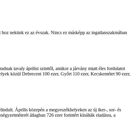
mit hoz nekünk ez az évszak. Nincs ez másképp az ingatlanszakmában
nak tavaly áprilisi szinttől, amikor a járvány miatt éles fordulatot
helyek közül Debrecent 100 ezer, Győrt 110 ezer, Kecskemétet 90 ezer,
indult. Április közepén a megyeszékhelyeken az új iker-, sor- és
négyzetméterét átlagban 726 ezer forintért kínálták eladásra, a