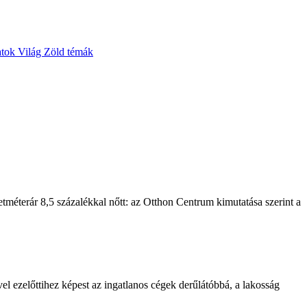
atok
Világ
Zöld témák
etméterár 8,5 százalékkal nőtt: az Otthon Centrum kimutatása szerint a
 ezelőttihez képest az ingatlanos cégek derűlátóbbá, a lakosság