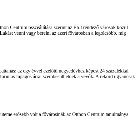
thon Centrum összeállítása szerint az Eb-t rendező városok közül
akást venni vagy bérelni az azeri fővárosban a legolcsóbb, míg
attanás: az egy évvel ezelőtti negyedévhez képest 24 százalékkal
 forintos fajlagos árral szembesülhetnek a vevők. A rekord ugyancsak
 üteme erősebb volt a fővárosinál: az Otthon Centrum tanulmánya