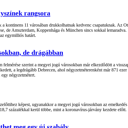
lyszínek rangsora
kik a kontinens 11 városában drukkolhatnak kedvenc csapatuknak. Az Ot
erese, de Amszterdam, Koppenhága és München sincs sokkal lemaradva. L
z egymilliós határt.
osokban, de drágábban
 felmérése szerint a megyei jogú városokban már elkezdődött a visszap
melkedett, a legdrágább Debrecen, ahol négyzetméterenként már 871 ezer
k egy négyzetmétert.
 ezelőttihez képest, ugyanakkor a megyei jogú városokban az emelkedés
 18,7 százalékkal kerül többe, mint a koronavírus-járvány kezdete előtt.
thet meg egy új szabály