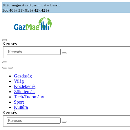
2026. augusztus 8., szombat – László
366,40 Ft
317,95 Ft
427,42 Ft
Keresés
Gazdaság
Világ
Közlekedés
Zöld témák
Tech-Tudomány
Sport
Kultúra
Keresés