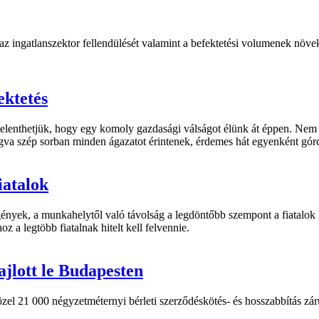
 ingatlanszektor fellendülését valamint a befektetési volumenek növeked
ektetés
elenthetjük, hogy egy komoly gazdasági válságot élünk át éppen. Nem v
gva szép sorban minden ágazatot érintenek, érdemes hát egyenként górcs
iatalok
gények, a munkahelytől való távolság a legdöntőbb szempont a fiatalok 
z a legtöbb fiatalnak hitelt kell felvennie.
jlott le Budapesten
 21 000 négyzetméternyi bérleti szerződéskötés- és hosszabbítás zárult 