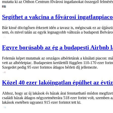
mutatta ki az Otthon Centrum fővárosi ingatlanokat összegző felmérés
Segíthet a vakcina a fővárosi ingatlanpiaco
Bár kissé döcögősen érkezett idén a tavasz is, mégiscsak ez az újjá
sem, és mivel talán az egyik legnagyobb változás a budapesti Belvárost
Egyre borúsabb az ég a budapesti Airbnb l
Felemás képet mutatnak az országos albérletárak a kínálati piacon: már
vett az albérletpiac. Budapesten kerülettől függően 110-170 ezer for
Szegedet pedig 95 ezer forintos átlagos bérleti díj jellemezte.
Közel 40 ezer lakóingatlan épülhet az év
Ahhoz, hogy az új lakások és házak árai fenntartható módon megfizeth
családi házak átlagos négyzetméterára 518 ezer forint volt, szemben az
lakások esetében ugyanez 915 ezer forintot tett ki.