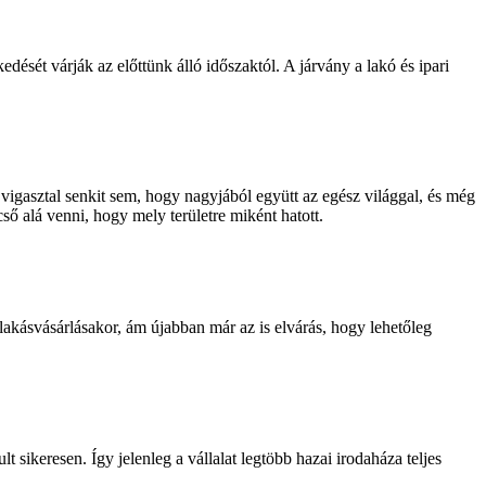
ését várják az előttünk álló időszaktól. A járvány a lakó és ipari
igasztal senkit sem, hogy nagyjából együtt az egész világgal, és még
ő alá venni, hogy mely területre miként hatott.
lakásvásárlásakor, ám újabban már az is elvárás, hogy lehetőleg
sikeresen. Így jelenleg a vállalat legtöbb hazai irodaháza teljes