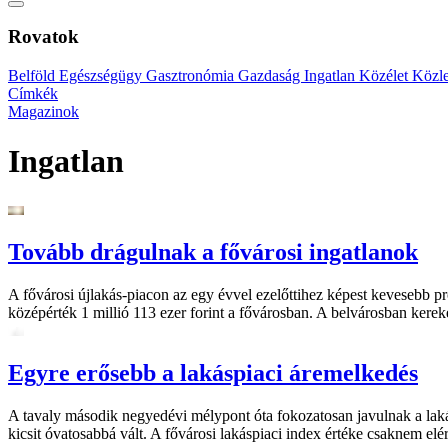
Rovatok
Belföld
Egészségügy
Gasztronómia
Gazdaság
Ingatlan
Közélet
Közl
Címkék
Magazinok
Ingatlan
Tovább drágulnak a fővárosi ingatlanok
A fővárosi újlakás-piacon az egy évvel ezelőttihez képest kevesebb pr
középérték 1 millió 113 ezer forint a fővárosban. A belvárosban kerek
Egyre erősebb a lakáspiaci áremelkedés
A tavaly második negyedévi mélypont óta fokozatosan javulnak a laká
kicsit óvatosabbá vált. A fővárosi lakáspiaci index értéke csaknem elér