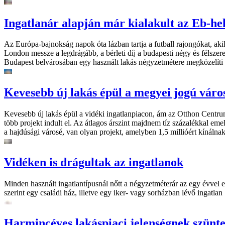
Ingatlanár alapján már kialakult az Eb-he
Az Európa-bajnokság napok óta lázban tartja a futball rajongókat, a
London messze a legdrágább, a bérleti díj a budapesti négy és félsz
Budapest belvárosában egy használt lakás négyzetmétere megközelíti a
Kevesebb új lakás épül a megyei jogú vár
Kevesebb új lakás épül a vidéki ingatlanpiacon, ám az Otthon Centrum
több projekt indult el. Az átlagos árszint majdnem tíz százalékkal e
a hajdúsági városé, van olyan projekt, amelyben 1,5 millióért kínálna
Vidéken is drágultak az ingatlanok
Minden használt ingatlantípusnál nőtt a négyzetméterár az egy évvel
szerint egy családi ház, illetve egy iker- vagy sorházban lévő ingatlan
Harmincéves lakáspiaci jelenségnek szünte