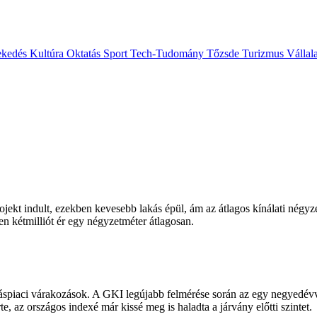
ekedés
Kultúra
Oktatás
Sport
Tech-Tudomány
Tőzsde
Turizmus
Vállal
ojekt indult, ezekben kevesebb lakás épül, ám az átlagos kínálati négyz
en kétmilliót ér egy négyzetméter átlagosan.
spiaci várakozások. A GKI legújabb felmérése során az egy negyedévvel
te, az országos indexé már kissé meg is haladta a járvány előtti szintet.