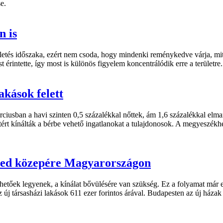
e.
n is
születés időszaka, ezért nem csoda, hogy mindenki reménykedve várja, 
 érintette, így most is különös figyelem koncentrálódik erre a területre.
akások felett
ciusban a havi szinten 0,5 százalékkal nőttek, ám 1,6 százalékkal elmarad
intért kínálták a bérbe vehető ingatlanokat a tulajdonosok. A megyeszék
tized közepére Magyarországon
etőek legyenek, a kínálat bővülésére van szükség. Ez a folyamat már el
 új társasházi lakások 611 ezer forintos árával. Budapesten az új házak 