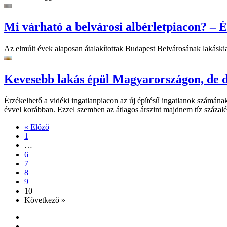
Mi várható a belvárosi albérletpiacon? – É
Az elmúlt évek alaposan átalakítottak Budapest Belvárosának lakáskiadá
Kevesebb lakás épül Magyarországon, de 
Érzékelhető a vidéki ingatlanpiacon az új építésű ingatlanok számán
évvel korábban. Ezzel szemben az átlagos árszint majdnem tíz százal
« Előző
1
…
6
7
8
9
10
Következő »