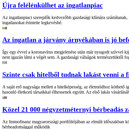
Újra felélénkülhet az ingatlanpiac
Az ingatlanpiaci szereplők kedvezőbb gazdasági klímára számítanak, az
ingatlanokat érintette legkevésbé.
Az ingatlan a járvány árnyékában is jó bef
Így egy évvel a koronavírus megjelenése után már nyugodt szívvel kij
nem igazán látni a végét sem. A gazdasági válságok természetüktől fo
Szinte csak hitelből tudnak lakást venni a f
A saját erő nagysága mellett a hitelképesség, az életmódhoz köthető i
hasonló életkorú társaikkal élhessenek együtt. Az első lakás vásárlásáho
Közel 21 000 négyzetméternyi bérbeadás za
Az Immofinanz magyarországi portfóliójában az elmúlt időszakban közel
bérbeadottsággal működik