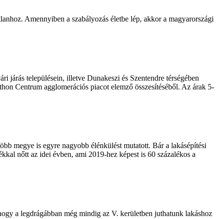
tlanhoz. Amennyiben a szabályozás életbe lép, akkor a magyarországi
ári járás településein, illetve Dunakeszi és Szentendre térségében
z Otthon Centrum agglomerációs piacot elemző összesítéséből. Az árak 5-
bb megye is egyre nagyobb élénkülést mutatott. Bár a lakásépítési
ékkal nőtt az idei évben, ami 2019-hez képest is 60 százalékos a
, hogy a legdrágábban még mindig az V. kerületben juthatunk lakáshoz