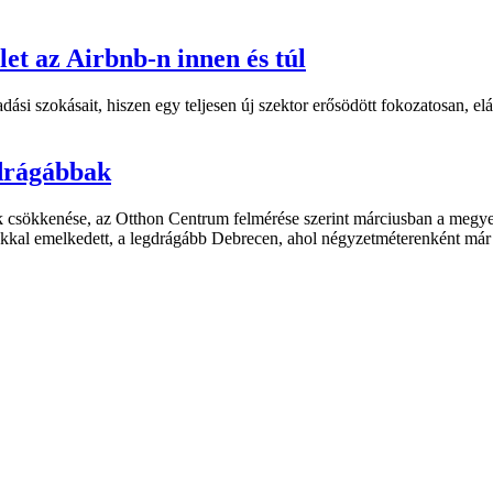
let az Airbnb-n innen és túl
si szokásait, hiszen egy teljesen új szektor erősödött fokozatosan, elá
drágábbak
ak csökkenése, az Otthon Centrum felmérése szerint márciusban a megye
ékkal emelkedett, a legdrágább Debrecen, ahol négyzetméterenként már 8