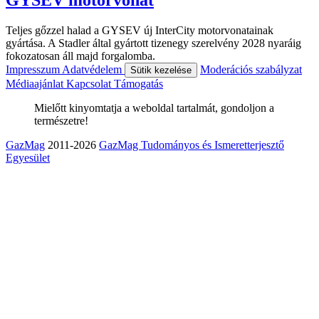
GYSEV motorvonat
Teljes gőzzel halad a GYSEV új InterCity motorvonatainak
gyártása. A Stadler által gyártott tizenegy szerelvény 2028 nyaráig
fokozatosan áll majd forgalomba.
Impresszum
Adatvédelem
Moderációs szabályzat
Sütik kezelése
Médiaajánlat
Kapcsolat
Támogatás
Mielőtt kinyomtatja a weboldal tartalmát, gondoljon a
természetre!
GazMag
2011-2026
GazMag Tudományos és Ismeretterjesztő
Egyesület