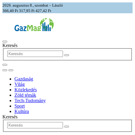
2026. augusztus 8., szombat – László
366,40 Ft
317,95 Ft
427,42 Ft
Keresés
Gazdaság
Világ
Közlekedés
Zöld témák
Tech-Tudomány
Sport
Kultúra
Keresés