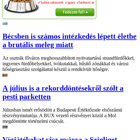
Bécsben is számos intézkedés lépett életbe
a brutális meleg miatt
Az osztrák főváros meghosszabbított nyitvatartású strandfürdőkkel,
ingyenes fürdőhelyekkel, ivókutakkal, hűsítő zónákkal és városi
hőségriasztási szolgálattal készül a rendkívüli hőségre.
A július is a rekorddöntésekről szólt a
pesti parketten
Júliusban ismét erősödött a Budapesti Értéktőzsde elsőszámú
részvénymutatója. A BUX vezető részvényei közül a Mol
megdöntötte történelmi csúcsát.
Vígjátékokat visz nyárra a Szigliget