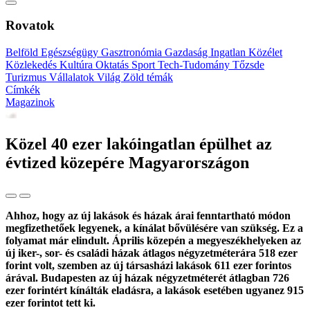
Rovatok
Belföld
Egészségügy
Gasztronómia
Gazdaság
Ingatlan
Közélet
Közlekedés
Kultúra
Oktatás
Sport
Tech-Tudomány
Tőzsde
Turizmus
Vállalatok
Világ
Zöld témák
Címkék
Magazinok
Közel 40 ezer lakóingatlan épülhet az
évtized közepére Magyarországon
Ahhoz, hogy az új lakások és házak árai fenntartható módon
megfizethetőek legyenek, a kínálat bővülésére van szükség. Ez a
folyamat már elindult. Április közepén a megyeszékhelyeken az
új iker-, sor- és családi házak átlagos négyzetméterára 518 ezer
forint volt, szemben az új társasházi lakások 611 ezer forintos
árával. Budapesten az új házak négyzetméterét átlagban 726
ezer forintért kínálták eladásra, a lakások esetében ugyanez 915
ezer forintot tett ki.