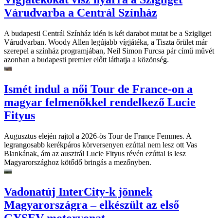
Várudvarba a Centrál Színház
A budapesti Centrál Színház idén is két darabot mutat be a Szigliget
Várudvarban. Woody Allen legújabb vígjátéka, a Tiszta őrület már
szerepel a színház programjában, Neil Simon Furcsa pár című művét
azonban a budapesti premier előtt láthatja a közönség.
Ismét indul a női Tour de France-on a
magyar felmenőkkel rendelkező Lucie
Fityus
Augusztus elején rajtol a 2026-ös Tour de France Femmes. A
legrangosabb kerékpáros körversenyen ezúttal nem lesz ott Vas
Blankának, ám az ausztrál Lucie Fityus révén ezúttal is lesz
Magyarországhoz kötődő bringás a mezőnyben.
Vadonatúj InterCity-k jönnek
Magyarországra – elkészült az első