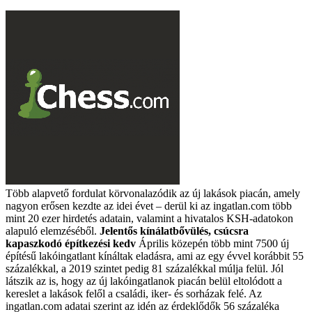
Több alapvető fordulat körvonalazódik az új lakások piacán, amely
nagyon erősen kezdte az idei évet – derül ki az ingatlan.com több
mint 20 ezer hirdetés adatain, valamint a hivatalos KSH-adatokon
alapuló elemzéséből.
Jelentős kínálatbővülés, csúcsra
kapaszkodó építkezési kedv
Április közepén több mint 7500 új
építésű lakóingatlant kínáltak eladásra, ami az egy évvel korábbit 55
százalékkal, a 2019 szintet pedig 81 százalékkal múlja felül. Jól
látszik az is, hogy az új lakóingatlanok piacán belül eltolódott a
kereslet a lakások felől a családi, iker- és sorházak felé. Az
ingatlan.com adatai szerint az idén az érdeklődők 56 százaléka