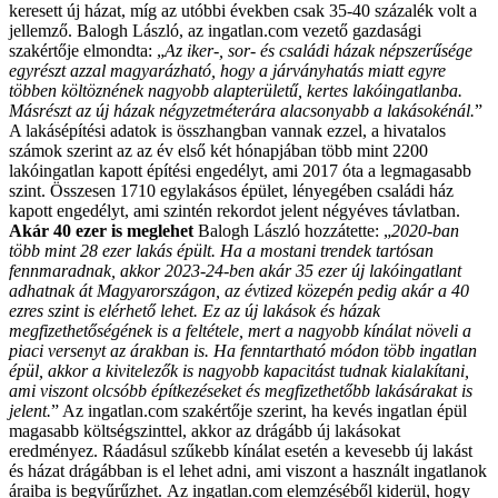
keresett új házat, míg az utóbbi években csak 35-40 százalék volt a
jellemző.
Balogh László, az ingatlan.com vezető gazdasági
szakértője elmondta: „
Az iker-, sor- és családi házak népszerűsége
egyrészt azzal magyarázható, hogy a járványhatás miatt egyre
többen költöznének nagyobb alapterületű, kertes lakóingatlanba.
Másrészt az új házak négyzetméterára alacsonyabb a lakásokénál.
”
A lakásépítési adatok is összhangban vannak ezzel, a hivatalos
számok szerint az az év első két hónapjában több mint 2200
lakóingatlan kapott építési engedélyt, ami 2017 óta a legmagasabb
szint. Összesen 1710 egylakásos épület, lényegében családi ház
kapott engedélyt, ami szintén rekordot jelent négyéves távlatban.
Akár 40 ezer is meglehet
Balogh László hozzátette: „
2020-ban
több mint 28 ezer lakás épült. Ha a mostani trendek tartósan
fennmaradnak, akkor 2023-24-ben akár 35 ezer új lakóingatlant
adhatnak át Magyarországon, az évtized közepén pedig akár a 40
ezres szint is elérhető lehet. Ez az új lakások és házak
megfizethetőségének is a feltétele, mert a nagyobb kínálat növeli a
piaci versenyt az árakban is. Ha fenntartható módon több ingatlan
épül, akkor a kivitelezők is nagyobb kapacitást tudnak kialakítani,
ami viszont olcsóbb építkezéseket és megfizethetőbb lakásárakat is
jelent.
” Az ingatlan.com szakértője szerint, ha kevés ingatlan épül
magasabb költségszinttel, akkor az drágább új lakásokat
eredményez. Ráadásul szűkebb kínálat esetén a kevesebb új lakást
és házat drágábban is el lehet adni, ami viszont a használt ingatlanok
áraiba is begyűrűzhet.
Az ingatlan.com elemzéséből kiderül, hogy