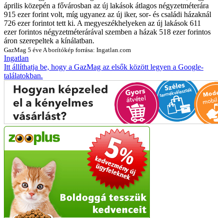
április közepén a fővárosban az új lakások átlagos négyzetméterára
915 ezer forint volt, míg ugyanez az új iker, sor- és családi házaknál
726 ezer forintot tett ki. A megyeszékhelyeken az új lakások 611
ezer forintos négyzetméterárával szemben a házak 518 ezer forintos
áron szerepeltek a kínálatban.
GazMag
5 éve
A borítókép forrása: Ingatlan.com
Ingatlan
Itt állíthatja be, hogy a GazMag az elsők között legyen a Google-
találatokban.