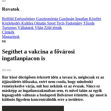
Rovatok
Belföld
Egészségügy
Gasztronómia
Gazdaság
Ingatlan
Közélet
Közlekedés
Kultúra
Oktatás
Sport
Tech-Tudomány
Tőzsde
Turizmus
Vállalatok
Világ
Zöld témák
Címkék
Magazinok
Segíthet a vakcina a fővárosi
ingatlanpiacon is
Bár kissé döcögősen érkezett idén a tavasz is, mégiscsak ez az
újjászületés időszaka, ezért nem csoda, hogy mindenki
reménykedve várja, mit hoz nekünk ez az évszak. Nincs ez
másképp az ingatlanszakmában sem, és mivel talán az egyik
legnagyobb változás a budapesti Belvárost érintette, így most is
különös figyelem koncentrálódik erre a területre.