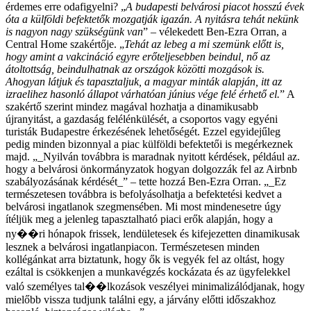
érdemes erre odafigyelni?
„
A budapesti belvárosi piacot hosszú évek
óta a külföldi befektetők mozgatják igazán. A nyitásra tehát nekünk
is nagyon nagy szükségünk van
” – vélekedett Ben-Ezra Orran, a
Central Home szakértője. „
Tehát az lebeg a mi szemünk előtt is,
hogy amint a vakcináció egyre erőteljesebben beindul, nő az
átoltottság, beindulhatnak az országok közötti mozgások is.
Ahogyan látjuk és tapasztaljuk, a magyar minták alapján, itt az
izraelihez hasonló állapot várhatóan június vége felé érhető el.
”
A
szakértő szerint mindez magával hozhatja a dinamikusabb
újranyitást, a gazdaság felélénkülését, a csoportos vagy egyéni
turisták Budapestre érkezésének lehetőségét. Ezzel egyidejűleg
pedig minden bizonnyal a piac külföldi befektetői is megérkeznek
majd. „_Nyilván továbbra is maradnak nyitott kérdések, például az.
hogy a belvárosi önkormányzatok hogyan dolgozzák fel az Airbnb
szabályozásának kérdését_” – tette hozzá Ben-Ezra Orran. „_Ez
természetesen továbbra is befolyásolhatja a befektetési kedvet a
belvárosi ingatlanok szegmensében. Mi most mindenesetre úgy
ítéljük meg a jelenleg tapasztalható piaci erők alapján, hogy a
ny��ri hónapok frissek, lendületesek és kifejezetten dinamikusak
lesznek a belvárosi ingatlanpiacon. Természetesen minden
kollégánkat arra biztatunk, hogy ők is vegyék fel az oltást, hogy
ezáltal is csökkenjen a munkavégzés kockázata és az ügyfelekkel
való személyes tal��lkozások veszélyei minimalizálódjanak, hogy
mielőbb vissza tudjunk találni egy, a járvány előtti időszakhoz