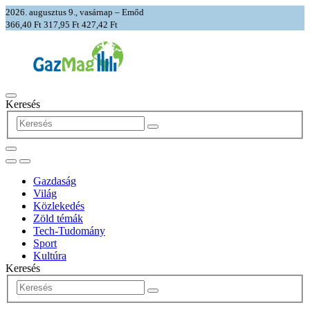
2026. augusztus 9., vasárnap – Emőd
366,40 Ft
317,95 Ft
427,42 Ft
Keresés
Gazdaság
Világ
Közlekedés
Zöld témák
Tech-Tudomány
Sport
Kultúra
Keresés