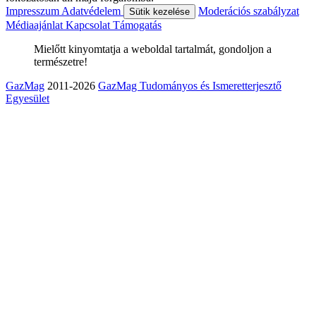
Impresszum
Adatvédelem
Moderációs szabályzat
Sütik kezelése
Médiaajánlat
Kapcsolat
Támogatás
Mielőtt kinyomtatja a weboldal tartalmát, gondoljon a
természetre!
GazMag
2011-2026
GazMag Tudományos és Ismeretterjesztő
Egyesület