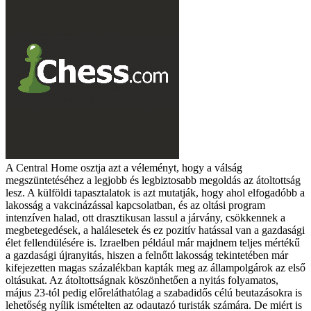
A Central Home osztja azt a véleményt, hogy a válság
megszüntetéséhez a legjobb és legbiztosabb megoldás az átoltottság
lesz. A külföldi tapasztalatok is azt mutatják, hogy ahol elfogadóbb a
lakosság a vakcinázással kapcsolatban, és az oltási program
intenzíven halad, ott drasztikusan lassul a járvány, csökkennek a
megbetegedések, a halálesetek és ez pozitív hatással van a gazdasági
élet fellendülésére is. Izraelben például már majdnem teljes mértékű
a gazdasági újranyitás, hiszen a felnőtt lakosság tekintetében már
kifejezetten magas százalékban kapták meg az állampolgárok az első
oltásukat. Az átoltottságnak köszönhetően a nyitás folyamatos,
május 23-tól pedig előreláthatólag a szabadidős célú beutazásokra is
lehetőség nyílik ismételten az odautazó turisták számára.
De miért is