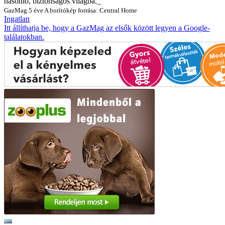
hasonló, biztonságos világba._”
GazMag
5 éve
A borítókép forrása: Central Home
Ingatlan
Itt állíthatja be, hogy a GazMag az elsők között legyen a Google-
találatokban.