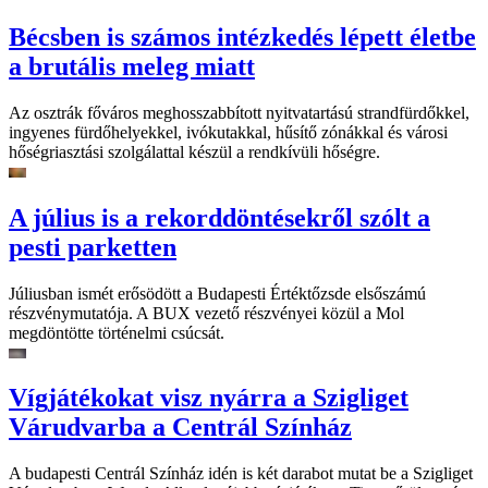
Bécsben is számos intézkedés lépett életbe
a brutális meleg miatt
Az osztrák főváros meghosszabbított nyitvatartású strandfürdőkkel,
ingyenes fürdőhelyekkel, ivókutakkal, hűsítő zónákkal és városi
hőségriasztási szolgálattal készül a rendkívüli hőségre.
A július is a rekorddöntésekről szólt a
pesti parketten
Júliusban ismét erősödött a Budapesti Értéktőzsde elsőszámú
részvénymutatója. A BUX vezető részvényei közül a Mol
megdöntötte történelmi csúcsát.
Vígjátékokat visz nyárra a Szigliget
Várudvarba a Centrál Színház
A budapesti Centrál Színház idén is két darabot mutat be a Szigliget