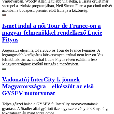
Várudvarban. Woody Allen legújabb vígjátéka, a Tiszta őrület már
szerepel a színház programjában, Neil Simon Furcsa pár című művét
azonban a budapesti premier előtt láthatja a közönség.
Ismét indul a női Tour de France-on a
magyar felmenőkkel rendelkező Lucie
Fityus
Augusztus elején rajtol a 2026-ös Tour de France Femmes. A
legrangosabb kerékpáros körversenyen ezúttal nem lesz ott Vas
Blankának, ám az ausztrál Lucie Fityus révén ezúttal is lesz
Magyarországhoz kötődő bringás a mezőnyben.
Vadonatúj InterCity-k jönnek
Magyarországra – elkészült az első
GYSEV motorvonat
Teljes gőzzel halad a GYSEV új InterCity motorvonatainak
gyártása. A Stadler által gyártott tizenegy szerelvény 2028 nyaráig
fokozatosan áll majd forgalomba.