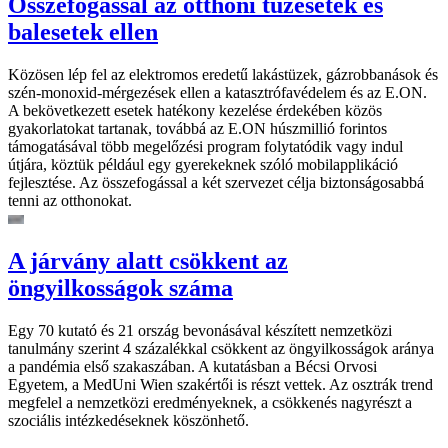
Összefogással az otthoni tűzesetek és
balesetek ellen
Közösen lép fel az elektromos eredetű lakástüzek, gázrobbanások és
szén-monoxid-mérgezések ellen a katasztrófavédelem és az E.ON.
A bekövetkezett esetek hatékony kezelése érdekében közös
gyakorlatokat tartanak, továbbá az E.ON húszmillió forintos
támogatásával több megelőzési program folytatódik vagy indul
útjára, köztük például egy gyerekeknek szóló mobilapplikáció
fejlesztése. Az összefogással a két szervezet célja biztonságosabbá
tenni az otthonokat.
A járvány alatt csökkent az
öngyilkosságok száma
Egy 70 kutató és 21 ország bevonásával készített nemzetközi
tanulmány szerint 4 százalékkal csökkent az öngyilkosságok aránya
a pandémia első szakaszában. A kutatásban a Bécsi Orvosi
Egyetem, a MedUni Wien szakértői is részt vettek. Az osztrák trend
megfelel a nemzetközi eredményeknek, a csökkenés nagyrészt a
szociális intézkedéseknek köszönhető.