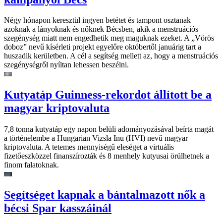
Négy hónapon keresztül ingyen betétet és tampont osztanak
azoknak a lányoknak és nőknek Bécsben, akik a menstruációs
szegénység miatt nem engedhetik meg maguknak ezeket. A „Vörös
doboz” nevű kísérleti projekt egyelőre októbertől januárig tart a
huszadik kerületben. A cél a segítség mellett az, hogy a menstruációs
szegénységről nyíltan lehessen beszélni.
Kutyatáp Guinness-rekordot állított be a
magyar kriptovaluta
7,8 tonna kutyatáp egy napon belüli adományozásával beírta magát
a történelembe a Hungarian Vizsla Inu (HVI) nevű magyar
kriptovaluta. A tetemes mennyiségű eleséget a virtuális
fizetőeszközzel finanszírozták és 8 menhely kutyusai örülhetnek a
finom falatoknak.
Segítséget kapnak a bántalmazott nők a
bécsi Spar kasszáinál