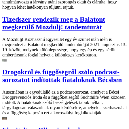
tanulmányozta a járvány utáni szorongás okait és elárulta, hogy
hogyan lehet hatékonyan túljutni rajtuk.
Tizedszer rendezik meg a Balatont
megkerülő Mozdulj! tandemtúrát
A Mozdulj! Közhasznú Egyesület egy év szünet után idén is
megrendezi a Balatont megkerülő tandemtúráját 2021. augusztus 13-
19. között, melynek különlegessége, hogy egy ép és egy sérült
embertársunk foglal helyet a különleges kerékpáron.
Drogokról és függőségről szóló podcast-
sorozatot indítottak fiataloknak Bécsben
Ausztriában is egyedülálló az a podcast-sorozat, amelyet a Bécsi
Drogprevenciós Iroda és a függőket segítő Suchthilfe Wien közösen
indított. A fiataloknak szóló beszélgetések tabuk nélkül,
tárgyilagosan válaszolnak olyan kérdésekre, amelyek a szerhasználat
és a függőség kapcsán ezt a korosztályt foglalkoztatják.