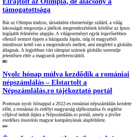
Elrajtolt az Olimpia, de alacsony a
támogatottsága
Bár az Olimpia imdzse, társadalmi elismertsége szilárd, a világ
lakosságát megosztja a játékok megrendezésének kérdése az Ipsos
legújabb felmérése alapján. A világeseményt egyik legerősebben
ellenző nemzet éppen a házigazda Japán, míg öt magyarból
mindössze kettő van a megrendezés mellett, ami megfelel a globális
átlagnak. A legjobban várt olimpiai számok globális sorrendje
jelentősen eltér a magyarok preferenciáitól.
Nyolc hónap múlva kezdődik a romániai
népszámlálás – Elstartolt a
Népszámlálás.ro tájékoztató portál
Pontosan nyolc hónappal a 2022-es romániai népszámlálás kezdete
előtt, a romániai és erdélyi magyarság tájékoztatása és segítése
céljával indult útjára a Népszámlálás.ro portál, amely a jövőre
esedékes összeírás magyar kampányának alapfelülete.