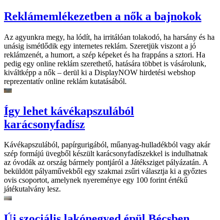
Reklámemlékezetben a nők a bajnokok
Az agyunkra megy, ha lódít, ha irritálóan tolakodó, ha harsány és ha
unásig ismétlődik egy internetes reklám. Szeretjük viszont a jó
reklámzenét, a humort, a szép képeket és ha frappáns a sztori. Ha
pedig egy online reklám szerethető, hatására többet is vásárolunk,
kiváltképp a nők – derül ki a DisplayNOW hirdetési webshop
reprezentatív online reklám kutatásából.
Így lehet kávékapszulából
karácsonyfadísz
Kávékapszulából, papírgurigából, műanyag-hulladékból vagy akár
szép formájú üvegből készült karácsonyfadíszekkel is indulhatnak
az óvodák az ország bármely pontjáról a Játéksziget pályázatán. A
beküldött pályaművekből egy szakmai zsűri választja ki a győztes
ovis csoportot, amelynek nyereménye egy 100 forint értékű
játékutalvány lesz.
Új szociális lakónegyed épül Bécsben