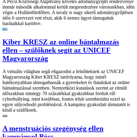
A Pécsi Közösségi Alapítvány követes adománygyűjtő rendezvénye
immár második alkalommal került megrendezésre városunkban, idén
végre a Hullámfürdőben. A tavaly is nagy sikerű adománygyűjtésen
idén 6 szervezet vett részt, akik 6 nemes ügyet támogattak
barátaikkal karöltve.
Kiber KRESZ az online bántalmazás
ellen – szülőknek segít az UNICEF
Magyarország
A virtuális világban segít eligazodni a felnőtteknek az UNICEF
Magyarország Kiber KRESZ tanfolyama, hogy minél
hatékonyabban támogathassák a gyerekeket és fiatalokat az online
bántalmazással szemben. Nemzetközi kutatások szerint az elmúlt
időszakban mintegy 70 százalékkal gyakrabban fordult elő
cyberbullying, mint korábban, fontos tehát szembesülni ezzel az
egyre súlyosbodó problémával. A kampány gyakorlati útmutatót is
kínál a szülőknek.
A menstruációs szegénység ellen
kampányol Bécs