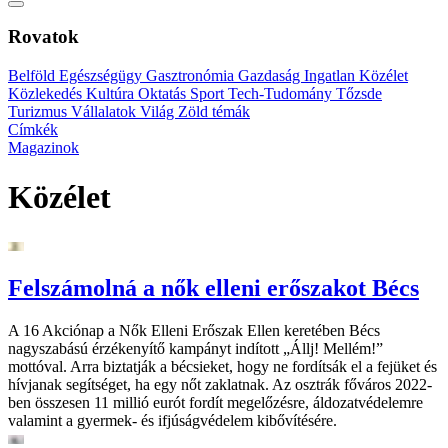
Rovatok
Belföld
Egészségügy
Gasztronómia
Gazdaság
Ingatlan
Közélet
Közlekedés
Kultúra
Oktatás
Sport
Tech-Tudomány
Tőzsde
Turizmus
Vállalatok
Világ
Zöld témák
Címkék
Magazinok
Közélet
Felszámolná a nők elleni erőszakot Bécs
A 16 Akciónap a Nők Elleni Erőszak Ellen keretében Bécs
nagyszabású érzékenyítő kampányt indított „Állj! Mellém!”
mottóval. Arra biztatják a bécsieket, hogy ne fordítsák el a fejüket és
hívjanak segítséget, ha egy nőt zaklatnak. Az osztrák főváros 2022-
ben összesen 11 millió eurót fordít megelőzésre, áldozatvédelemre
valamint a gyermek- és ifjúságvédelem kibővítésére.