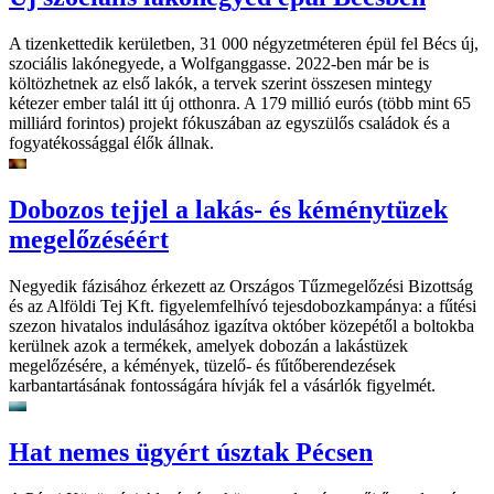
A tizenkettedik kerületben, 31 000 négyzetméteren épül fel Bécs új,
szociális lakónegyede, a Wolfganggasse. 2022-ben már be is
költözhetnek az első lakók, a tervek szerint összesen mintegy
kétezer ember talál itt új otthonra. A 179 millió eurós (több mint 65
milliárd forintos) projekt fókuszában az egyszülős családok és a
fogyatékossággal élők állnak.
Dobozos tejjel a lakás- és kéménytüzek
megelőzéséért
Negyedik fázisához érkezett az Országos Tűzmegelőzési Bizottság
és az Alföldi Tej Kft. figyelemfelhívó tejesdobozkampánya: a fűtési
szezon hivatalos indulásához igazítva október közepétől a boltokba
kerülnek azok a termékek, amelyek dobozán a lakástüzek
megelőzésére, a kémények, tüzelő- és fűtőberendezések
karbantartásának fontosságára hívják fel a vásárlók figyelmét.
Hat nemes ügyért úsztak Pécsen