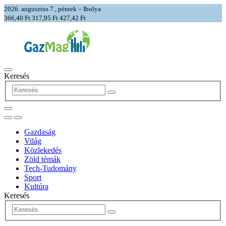
2026. augusztus 7., péntek – Ibolya
366,40 Ft
317,95 Ft
427,42 Ft
Keresés
Gazdaság
Világ
Közlekedés
Zöld témák
Tech-Tudomány
Sport
Kultúra
Keresés