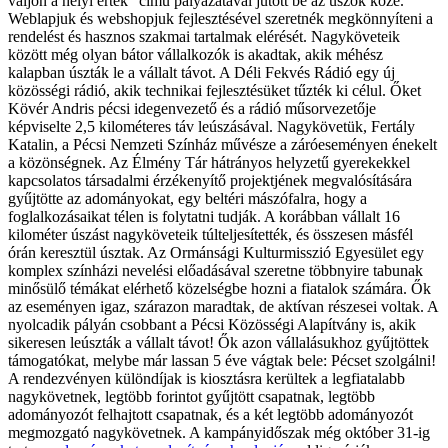
váljon a helyi érték” című pályázatával jutott be az úszók közé.
Weblapjuk és webshopjuk fejlesztésével szeretnék megkönnyíteni a
rendelést és hasznos szakmai tartalmak elérését. Nagyköveteik
között még olyan bátor vállalkozók is akadtak, akik méhész
kalapban úszták le a vállalt távot. A Déli Fekvés Rádió egy új
közösségi rádió, akik technikai fejlesztésüket tűzték ki célul. Őket
Kövér Andris pécsi idegenvezető és a rádió műsorvezetője
képviselte 2,5 kilométeres táv leúszásával. Nagykövetük, Fertály
Katalin, a Pécsi Nemzeti Színház művésze a záróeseményen énekelt
a közönségnek. Az Élmény Tár hátrányos helyzetű gyerekekkel
kapcsolatos társadalmi érzékenyítő projektjének megvalósítására
gyűjtötte az adományokat, egy beltéri mászófalra, hogy a
foglalkozásaikat télen is folytatni tudják. A korábban vállalt 16
kilométer úszást nagyköveteik túlteljesítették, és összesen másfél
órán keresztül úsztak. Az Ormánsági Kulturmisszió Egyesület egy
komplex színházi nevelési előadásával szeretne többnyire tabunak
minősülő témákat elérhető közelségbe hozni a fiatalok számára. Ők
az eseményen igaz, szárazon maradtak, de aktívan részesei voltak. A
nyolcadik pályán csobbant a Pécsi Közösségi Alapítvány is, akik
sikeresen leúszták a vállalt távot! Ők azon vállalásukhoz gyűjtöttek
támogatókat, melybe már lassan 5 éve vágtak bele: Pécset szolgálni!
A rendezvényen különdíjak is kiosztásra kerültek a legfiatalabb
nagykövetnek, legtöbb forintot gyűjtött csapatnak, legtöbb
adományozót felhajtott csapatnak, és a két legtöbb adományozót
megmozgató nagykövetnek. A kampányidőszak még október 31-ig