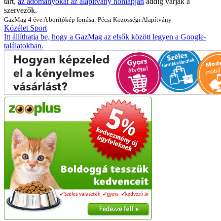
tart,
az adományokat az alapítvány honlapján
addig várják a
szervezők.
GazMag
4 éve
A borítókép forrása: Pécsi Közösségi Alapítvány
Közélet
Sport
Itt állíthatja be, hogy a GazMag az elsők között legyen a Google-
találatokban.