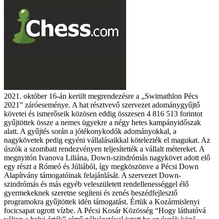
2021. október 16-án került megrendezésre a „Swimathlon Pécs
2021” záróeseménye. A hat résztvevő szervezet adománygyűjtő
követei és ismerőseik közösen eddig összesen 4 816 513 forintot
gyűjtöttek össze a nemes ügyekre a négy hetes kampányidőszak
alatt. A gyűjtés során a jótékonykodók adományokkal, a
nagykövetek pedig egyéni vállalásaikkal kötelezték el magukat. Az
úszók a szombati rendezvényen teljesítették a vállalt métereket. A
megnyitón Ivanova Liliána, Down-szindrómás nagykövet adott elő
egy részt a Rómeó és Júliából, így megköszönve a Pécsi Down
Alapítvány támogatóinak felajánlását. A szervezet Down-
szindrómás és más egyéb veleszületett rendellenességgel élő
gyermekeknek szeretne segíteni és zenés beszédfejlesztő
programokra gyűjtöttek idén támogatást. Értük a Kozármislenyi
focicsapat ugrott vízbe. A Pécsi Kosár Közösség “Hogy láthatóvá