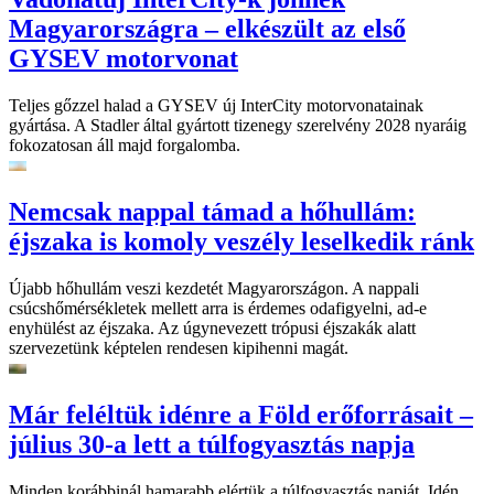
Magyarországra – elkészült az első
GYSEV motorvonat
Teljes gőzzel halad a GYSEV új InterCity motorvonatainak
gyártása. A Stadler által gyártott tizenegy szerelvény 2028 nyaráig
fokozatosan áll majd forgalomba.
Nemcsak nappal támad a hőhullám:
éjszaka is komoly veszély leselkedik ránk
Újabb hőhullám veszi kezdetét Magyarországon. A nappali
csúcshőmérsékletek mellett arra is érdemes odafigyelni, ad-e
enyhülést az éjszaka. Az úgynevezett trópusi éjszakák alatt
szervezetünk képtelen rendesen kipihenni magát.
Már feléltük idénre a Föld erőforrásait –
július 30-a lett a túlfogyasztás napja
Minden korábbinál hamarabb elértük a túlfogyasztás napját. Idén