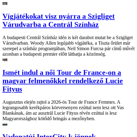
Vígjátékokat visz nyárra a Szigliget
Várudvarba a Centrál Színház
A budapesti Centrál Színház idén is két darabot mutat be a Szigliget
Várudvarban. Woody Allen legújabb vígjátéka, a Tiszta őrület már
szerepel a színház programjában, Neil Simon Furcsa pár című művét
azonban a budapesti premier előtt láthatja a közönség.
Ismét indul a női Tour de France-on a
magyar felmenőkkel rendelkező Lucie
Fityus
Augusztus elején rajtol a 2026-ös Tour de France Femmes. A
legrangosabb kerékpáros körversenyen ezúttal nem lesz ott Vas
Blankának, ám az ausztrál Lucie Fityus révén ezúttal is lesz
Magyarországhoz kötődő bringás a mezőnyben.
Vadonatúj InterCity-k jönnek