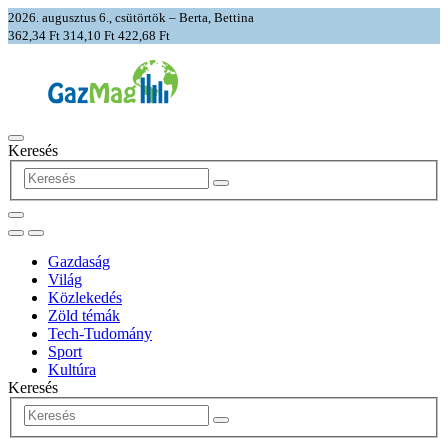
2026. augusztus 6., csütörtök – Berta, Bettina
362,34 Ft
314,10 Ft
422,68 Ft
Keresés
Gazdaság
Világ
Közlekedés
Zöld témák
Tech-Tudomány
Sport
Kultúra
Keresés