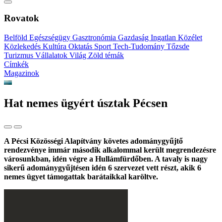
Rovatok
Belföld
Egészségügy
Gasztronómia
Gazdaság
Ingatlan
Közélet
Közlekedés
Kultúra
Oktatás
Sport
Tech-Tudomány
Tőzsde
Turizmus
Vállalatok
Világ
Zöld témák
Címkék
Magazinok
Hat nemes ügyért úsztak Pécsen
A Pécsi Közösségi Alapítvány követes adománygyűjtő
rendezvénye immár második alkalommal került megrendezésre
városunkban, idén végre a Hullámfürdőben. A tavaly is nagy
sikerű adománygyűjtésen idén 6 szervezet vett részt, akik 6
nemes ügyet támogattak barátaikkal karöltve.