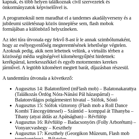
kapnak, és több helyen találkoznak civil szervezetek és
önkormányzatok képviselőivel is.
A programoknál nem maradhat el a tandemes akadályverseny és a
jubileumi születésnap közös ünneplése sem, flash mobok
formájában a különböző helyszíneken.
Az idei túra útvonala egy fekvő 8-ast ír le annak szimbólumaként,
hogy az esélyegyenlőség megteremtésének lehetősége végtelen.
Azoknak pedig, akik nem lehetnek velünk, a virtuális térben a
közösségi média segítségével kilométergyűjtést hirdetnek:
kerékpárral, kerekesszékkel és egyéb motormentes kerekes
járművel. A legtöbb kilométert megtett barát, díjazásban részesül.
A tandemtúra útvonala a következő:
Augusztus 14: Balatonfüred (mFlash mob) – Balatonakarattya
(Találkozás Ördög Nóra-Nánási Pál házaspárral) –
Balatonvilágos polgármesteri hivatal – Siófok, Sóstó
Augusztus 15: Siófok víztorony (Flash mob a Roll Dance
Kombi Táncegyüttessel) – Szántód – komppal át Tihanyba –
Tihany (atyai áldás az Apátságban) – Révfülöp
Augusztus 16: Révfülöp – Badacsonyörs (Folly Arborétum) –
Vonyarcvashegy – Keszthely
Augusztus 17: Keszthely (Georgikon Múzeum, Flash mob
templomtéren) – Bélatelep