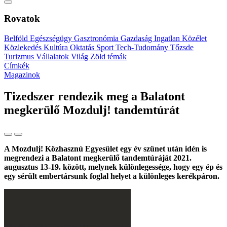
Rovatok
Belföld
Egészségügy
Gasztronómia
Gazdaság
Ingatlan
Közélet
Közlekedés
Kultúra
Oktatás
Sport
Tech-Tudomány
Tőzsde
Turizmus
Vállalatok
Világ
Zöld témák
Címkék
Magazinok
Tizedszer rendezik meg a Balatont
megkerülő Mozdulj! tandemtúrát
A Mozdulj! Közhasznú Egyesület egy év szünet után idén is
megrendezi a Balatont megkerülő tandemtúráját 2021.
augusztus 13-19. között, melynek különlegessége, hogy egy ép és
egy sérült embertársunk foglal helyet a különleges kerékpáron.