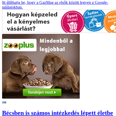
Itt állíthatja be, hogy a GazMag az elsők között legyen a Google-
találatokban.
Bécsben is számos intézkedés lépett életbe