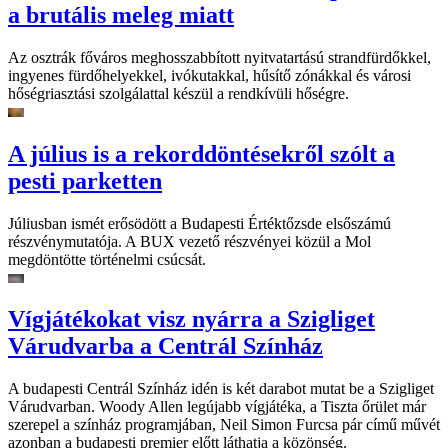
a brutális meleg miatt
Az osztrák főváros meghosszabbított nyitvatartású strandfürdőkkel,
ingyenes fürdőhelyekkel, ivókutakkal, hűsítő zónákkal és városi
hőségriasztási szolgálattal készül a rendkívüli hőségre.
A július is a rekorddöntésekről szólt a
pesti parketten
Júliusban ismét erősödött a Budapesti Értéktőzsde elsőszámú
részvénymutatója. A BUX vezető részvényei közül a Mol
megdöntötte történelmi csúcsát.
Vígjátékokat visz nyárra a Szigliget
Várudvarba a Centrál Színház
A budapesti Centrál Színház idén is két darabot mutat be a Szigliget
Várudvarban. Woody Allen legújabb vígjátéka, a Tiszta őrület már
szerepel a színház programjában, Neil Simon Furcsa pár című művét
azonban a budapesti premier előtt láthatja a közönség.