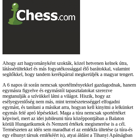
Ahogy azt hagyományként szokták, közel hetvenen kelnek útra,
látássérültekkel és más fogyatékossággal élő barátokkal, valamint
segítőkkel, hogy tandem kerékpárral megkerüljék a magyar tengert.
A 6 napos út során nemcsak sportélményekkel gazdagodnak, hanem
egymásra figyelve és egymástól tapasztalatokat szerezve
megtanulják a szívükkel látni a világot. Hiszik, hogy az
esélyegyenlőség nem más, mint természetességgel elfogadni
egymást, és tanítani a másikat arra, hogyan kell kinyitni a lelkünket
egymás felé apró lépésekkel. Maga a túra nemcsak sportértéket
képvisel, mert az idei jubileumi túra középpontjában a Balaton
körüli Hungarikumok és Nemzeti értékek megismerése is a cél.
Természeten az idén sem maradhat el az emlékfa ültetése (a túra-és
egy elhunyt társuk emlékéért is), atyai áldást a Tihanyi Apátságban