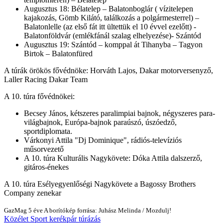
Augusztus 18: Bélatelep – Balatonboglár ( vízitelepen
kajakozás, Gömb Kilátó, találkozás a polgármesterrel) –
Balatonlelle (az első fát itt ültettük el 10 évvel ezelőtt) -
Balatonföldvár (emlékfánál szalag elhelyezése)- Szántód
Augusztus 19: Szántód – komppal át Tihanyba – Tagyon
Birtok – Balatonfüred
A túrák örökös fővédnöke: Horváth Lajos, Dakar motorversenyző,
Laller Racing Dakar Team
A 10. túra fővédnökei:
Becsey János, kétszeres paralimpiai bajnok, négyszeres para-
világbajnok, Európa-bajnok paraúszó, úszóedző,
sportdiplomata.
Várkonyi Attila "Dj Dominique", rádiós-televíziós
műsorvezető
A 10. túra Kulturális Nagykövete: Dóka Attila dalszerző,
gitáros-énekes
A 10. túra Esélyegyenlőségi Nagykövete a Bagossy Brothers
Company zenekar
GazMag
5 éve
A borítókép forrása: Juhász Melinda / Mozdulj!
Közélet
Sport
kerékpár
túrázás