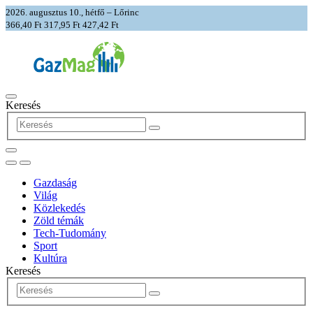
2026. augusztus 10., hétfő – Lőrinc
366,40 Ft
317,95 Ft
427,42 Ft
Keresés
Gazdaság
Világ
Közlekedés
Zöld témák
Tech-Tudomány
Sport
Kultúra
Keresés