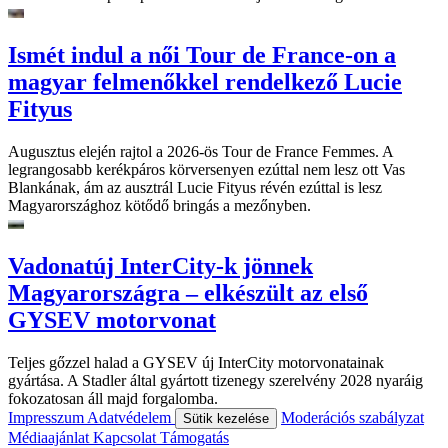
Ismét indul a női Tour de France-on a
magyar felmenőkkel rendelkező Lucie
Fityus
Augusztus elején rajtol a 2026-ös Tour de France Femmes. A
legrangosabb kerékpáros körversenyen ezúttal nem lesz ott Vas
Blankának, ám az ausztrál Lucie Fityus révén ezúttal is lesz
Magyarországhoz kötődő bringás a mezőnyben.
Vadonatúj InterCity-k jönnek
Magyarországra – elkészült az első
GYSEV motorvonat
Teljes gőzzel halad a GYSEV új InterCity motorvonatainak
gyártása. A Stadler által gyártott tizenegy szerelvény 2028 nyaráig
fokozatosan áll majd forgalomba.
Impresszum
Adatvédelem
Moderációs szabályzat
Sütik kezelése
Médiaajánlat
Kapcsolat
Támogatás