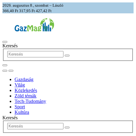
2026. augusztus 8., szombat – László
366,40 Ft
317,95 Ft
427,42 Ft
Keresés
Gazdaság
Világ
Közlekedés
Zöld témák
Tech-Tudomány
Sport
Kultúra
Keresés