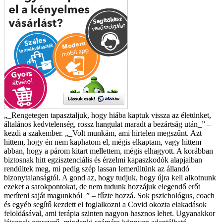
„_Rengetegen tapasztaljuk, hogy hiába kaptuk vissza az életünket,
általános kedvtelenség, rossz hangulat maradt a bezártság után_” –
kezdi a szakember. „_Volt munkám, ami hirtelen megszűnt. Azt
hittem, hogy én nem kaphatom el, mégis elkaptam, vagy hittem
abban, hogy a párom kitart mellettem, mégis elhagyott. A korábban
biztosnak hitt egzisztenciális és érzelmi kapaszkodók alapjaiban
rendültek meg, mi pedig szép lassan lemerültünk az állandó
bizonytalanságtól. A gond az, hogy tudjuk, hogy újra kell alkotnunk
ezeket a sarokpontokat, de nem tudunk hozzájuk elegendő erőt
meríteni saját magunkból_” – fűzte hozzá.
Sok pszichológus, coach
és egyéb segítő kezdett el foglalkozni a Covid okozta elakadások
feloldásával, ami terápia szinten nagyon hasznos lehet. Ugyanakkor