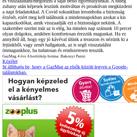
és visszaállítani/megőrizni a saját belső egyensúlyunkat. A hideg
zuhany után képesek leszünk motiváltan és proaktívan megküzdeni
a napi feladatokkal. A Covid sokunkban lerombolta a biztonság
érzését, ezért meg kell találnunk a mindennapokban azokat a kis
kapaszkodókat, amik visszaadják ezt a biztonságot nekünk. A
szakember szerint már az is elég, ha minden nap szánunk 10 percet
olyan dolgokra, amikben komfortosan érezzük magunkat. Ha ez
annyiból áll, hogy egy jó kávéval ülünk a teraszon és nézünk ki a
fejünkből, vagy zenét hallgatunk, az is segít visszatalálni
önmagunkhoz, ha tudatosan és rendszeresen tesszük.
GazMag
4 éve
A borítókép forrása: Bakonyi Panni
Közélet
Itt állíthatja be, hogy a GazMag az elsők között legyen a Google-
találatokban.