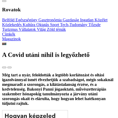
Rovatok
Belföld
Egészségügy
Gasztronómia
Gazdaság
Ingatlan
Közélet
Közlekedés
Kultúra
Oktatás
Sport
Tech-Tudomány
Tőzsde
Turizmus
Vállalatok
Világ
Zöld témák
Címkék
Magazinok
A Covid utáni nihil is legyőzhető
Még tart a nyár, feloldották a legtöbb korlátozást és oltási
igazolvánnyal ismét élvezhetjük a szabadságot, mégis sokaknál
megmaradt a szorongás, a kilátástalanság érzése, és a
kedvtelenség. Bakonyi Panni jógaoktató, művészetterápiás
szakember hónapokig tanulmányozta a járvány utáni
szorongás okait és elárulta, hogy hogyan lehet hatékonyan
túljutni rajtuk.