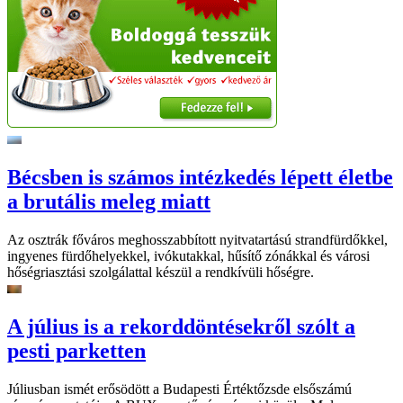
Bécsben is számos intézkedés lépett életbe
a brutális meleg miatt
Az osztrák főváros meghosszabbított nyitvatartású strandfürdőkkel,
ingyenes fürdőhelyekkel, ivókutakkal, hűsítő zónákkal és városi
hőségriasztási szolgálattal készül a rendkívüli hőségre.
A július is a rekorddöntésekről szólt a
pesti parketten
Júliusban ismét erősödött a Budapesti Értéktőzsde elsőszámú