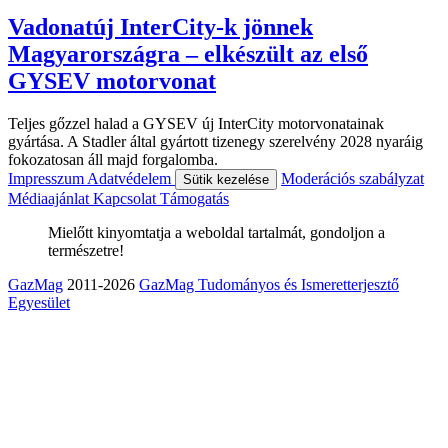
Vadonatúj InterCity-k jönnek
Magyarországra – elkészült az első
GYSEV motorvonat
Teljes gőzzel halad a GYSEV új InterCity motorvonatainak
gyártása. A Stadler által gyártott tizenegy szerelvény 2028 nyaráig
fokozatosan áll majd forgalomba.
Impresszum
Adatvédelem
Moderációs szabályzat
Sütik kezelése
Médiaajánlat
Kapcsolat
Támogatás
Mielőtt kinyomtatja a weboldal tartalmát, gondoljon a
természetre!
GazMag
2011-2026
GazMag Tudományos és Ismeretterjesztő
Egyesület