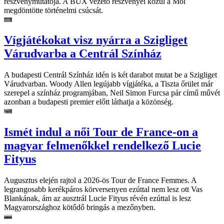
részvénymutatója. A BUX vezető részvényei közül a Mol
megdöntötte történelmi csúcsát.
Vígjátékokat visz nyárra a Szigliget
Várudvarba a Centrál Színház
A budapesti Centrál Színház idén is két darabot mutat be a Szigliget
Várudvarban. Woody Allen legújabb vígjátéka, a Tiszta őrület már
szerepel a színház programjában, Neil Simon Furcsa pár című művét
azonban a budapesti premier előtt láthatja a közönség.
Ismét indul a női Tour de France-on a
magyar felmenőkkel rendelkező Lucie
Fityus
Augusztus elején rajtol a 2026-ös Tour de France Femmes. A
legrangosabb kerékpáros körversenyen ezúttal nem lesz ott Vas
Blankának, ám az ausztrál Lucie Fityus révén ezúttal is lesz
Magyarországhoz kötődő bringás a mezőnyben.