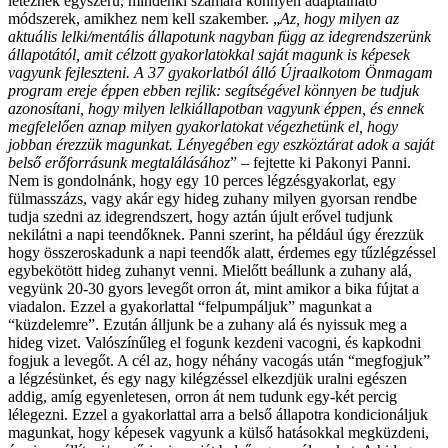
léteznek egyszerű, mindenki számára könnyen adaptálható
módszerek, amikhez nem kell szakember. „
Az, hogy milyen az
aktuális lelki/mentális állapotunk nagyban függ az idegrendszerünk
állapotától, amit célzott gyakorlatokkal saját magunk is képesek
vagyunk fejleszteni. A 37 gyakorlatból álló Újraalkotom Önmagam
program ereje éppen ebben rejlik: segítségével könnyen be tudjuk
azonosítani, hogy milyen lelkiállapotban vagyunk éppen, és ennek
megfelelően aznap milyen gyakorlatokat végezhetünk el, hogy
jobban érezzük magunkat. Lényegében egy eszköztárat adok a saját
belső erőforrásunk megtalálásához
” – fejtette ki Pakonyi Panni.
Nem is gondolnánk, hogy egy 10 perces légzésgyakorlat, egy
fülmasszázs, vagy akár egy hideg zuhany milyen gyorsan rendbe
tudja szedni az idegrendszert, hogy aztán újult erővel tudjunk
nekilátni a napi teendőknek. Panni szerint, ha például úgy érezzük
hogy összeroskadunk a napi teendők alatt, érdemes egy tűzlégzéssel
egybekötött hideg zuhanyt venni. Mielőtt beállunk a zuhany alá,
vegyünk 20-30 gyors levegőt orron át, mint amikor a bika fújtat a
viadalon. Ezzel a gyakorlattal “felpumpáljuk” magunkat a
“küzdelemre”. Ezután álljunk be a zuhany alá és nyissuk meg a
hideg vizet. Valószínűleg el fogunk kezdeni vacogni, és kapkodni
fogjuk a levegőt. A cél az, hogy néhány vacogás után “megfogjuk”
a légzésünket, és egy nagy kilégzéssel elkezdjük uralni egészen
addig, amíg egyenletesen, orron át nem tudunk egy-két percig
lélegezni. Ezzel a gyakorlattal arra a belső állapotra kondicionáljuk
magunkat, hogy képesek vagyunk a külső hatásokkal megküzdeni,