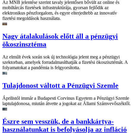
Az MNB jelentése szerint tavaly jelentősen bővült az online és
mobiltárcás fizetések infrastruktúrája, gyorsan fejlődik az
elektronikus pénzforgalom, és egyre elterjedtebb az innovatív
fizetési megoldások használata.
Nagy átalakulások előtt áll a pénzügyi
ökoszinsztéma
Az elmúlt évek során sok új technológia jelent meg a pénzügyi
szektorban, amelyek forradalmasíthatják a fizetési ökoszisztémát. A
folyamatokat a pandémia is felgyorsította.
Tulajdonost váltott a Pénzügyi Szemle
Áprilistól immár a Budapesti Corvinus Egyetem a Pénzügyi Szemle
laptulajdonosa, miután átvette a jogokat az Állami Számvevőszéktől.
Észre sem vesszük, de a bankkártya-
használatunkat is befolyásolja az infláció