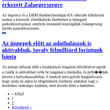
érkezett Zalaegerszegre
Az Ingenico és a DBM Banktechnológiai Kft. elkezdte kihelyezni
azokat a korszerű, érintőkártyás fizetéseket is támogató
parkolóoszlopokat, amelyek mostantól kiszolgálják Zalaegerszeg
fizetős parkolóövezeteit.
Az ünnepek előtt az adathalászok is
aktívabbak, tavaly félmilliárd forintunk
bánta
Az ünnepi időszak előtt a bankkártyás forgalom bővülésével együtt
a csalók is aktívabban vetik be magukat a munkába, és prób��lják
átverni a kártyahasználókat. A bankok nem győzik hangsúlyozni,
hogy senki ne adjon ki idegeneknek érzékeny adatokat vagy a
fizetéshez szükséges kódokat, mert átverés lehet a háttérben.
« Előző
1
2
Következő »