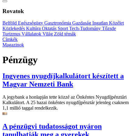
Rovatok
Belföld
Egészségügy
Gasztronómia
Gazdaság
Ingatlan
Közélet
Közlekedés
Kultúra
Oktatás
Sport
Tech-Tudomány
Tőzsde
Turizmus
Vállalatok
Világ
Zöld témák
Címkék
Magazinok
Pénzügy
Ingyenes nyugdíjkalkulátort készített a
Magyar Nemzeti Bank
A jegybank a honlapján tette közzé az Önkéntes Nyugdíjpénztári
Kalkulátort. A 25 hazai önkéntes nyugdíjpénztár jelenleg csaknem
1,1 millió taggal rendelkezik.
A pénzügyi tudatosságot nyáron
tanulhatják meg a gyerekek