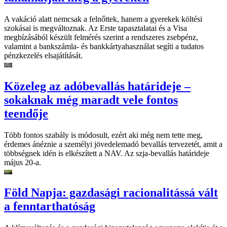
A vakáció alatt nemcsak a felnőttek, hanem a gyerekek költési
szokásai is megváltoznak. Az Erste tapasztalatai és a Visa
megbízásából készült felmérés szerint a rendszeres zsebpénz,
valamint a bankszámla- és bankkártyahasználat segíti a tudatos
pénzkezelés elsajátítását.
Közeleg az adóbevallás határideje –
sokaknak még maradt vele fontos
teendője
Több fontos szabály is módosult, ezért aki még nem tette meg,
érdemes ánéznie a személyi jövedelemadó bevallás tervezetét, amit a
többségnek idén is elkészített a NAV. Az szja-bevallás határideje
május 20-a.
Föld Napja: gazdasági racionalitássá vált
a fenntarthatóság