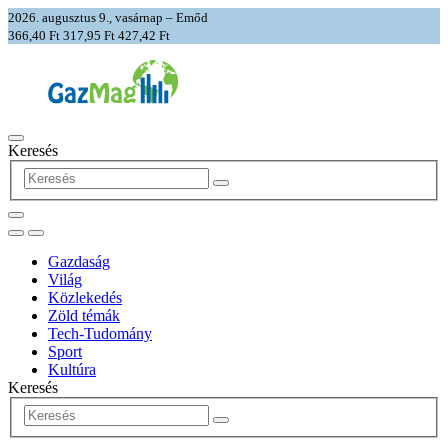
2026. augusztus 9., vasárnap – Emőd
366,40 Ft
317,95 Ft
427,42 Ft
Keresés
Gazdaság
Világ
Közlekedés
Zöld témák
Tech-Tudomány
Sport
Kultúra
Keresés