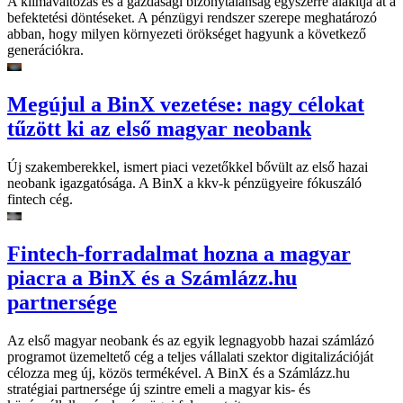
A klímaváltozás és a gazdasági bizonytalanság egyszerre alakítja át a
befektetési döntéseket. A pénzügyi rendszer szerepe meghatározó
abban, hogy milyen környezeti örökséget hagyunk a következő
generációkra.
Megújul a BinX vezetése: nagy célokat
tűzött ki az első magyar neobank
Új szakemberekkel, ismert piaci vezetőkkel bővült az első hazai
neobank igazgatósága. A BinX a kkv-k pénzügyeire fókuszáló
fintech cég.
Fintech-forradalmat hozna a magyar
piacra a BinX és a Számlázz.hu
partnersége
Az első magyar neobank és az egyik legnagyobb hazai számlázó
programot üzemeltető cég a teljes vállalati szektor digitalizációját
célozza meg új, közös termékével. A BinX és a Számlázz.hu
stratégiai partnersége új szintre emeli a magyar kis- és