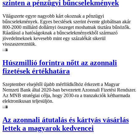
szinten a pénzügyi bűncselekmények
Világszerte egyre nagyobb kárt okoznak a pénzügyi
bűncselekmények. Egyes becslések szerint évente globálisan akár
800-2000 milliárd dollárnyi összeget moshatnak tisztára bűnözők.
Ráadásul a hatóságoknak a bűncselekményekből származó
jövedelmeknek kevesebb mint egy százalékát sikerül
visszaszerezniük.
Húszmillió forintra nőtt az azonnali
fizetések értékhatára
Szeptember elsejétől újabb mérföldkőhöz érkezett a Magyar
Nemzeti Bank által 2020-ban bevezetett Azonnali Fizetési Rendszer.
Az MNB stratégiai célja, hogy 2030-ra a tranzakciók kétharmada
elektronikusan teljesüljön.
Az azonnali átutalás és kártyás vásárlás
lettek a magyarok kedvencei