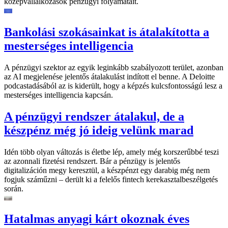
középvállalkozások pénzügyi folyamatait.
Bankolási szokásainkat is átalakította a
mesterséges intelligencia
A pénzügyi szektor az egyik leginkább szabályozott terület, azonban
az AI megjelenése jelentős átalakulást indított el benne. A Deloitte
podcastadásából az is kiderült, hogy a képzés kulcsfontosságú lesz a
mesterséges intelligencia kapcsán.
A pénzügyi rendszer átalakul, de a
készpénz még jó ideig velünk marad
Idén több olyan változás is életbe lép, amely még korszerűbbé teszi
az azonnali fizetési rendszert. Bár a pénzügy is jelentős
digitalizáción megy keresztül, a készpénzt egy darabig még nem
fogjuk száműzni – derült ki a felelős fintech kerekasztalbeszélgetés
során.
Hatalmas anyagi kárt okoznak éves