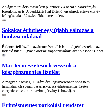
A vágtató infláció masszívan jelentkezik a hazai a bankkártyás
forgalomban is. A bankkártyával történő vásárlások értéke egy év
leforgása alatt 32 százalékkal emelkedett.
Sokakat érinthet egy újabb változás a
bankszámláknál
Érdemes felkészülni az áremelésre több banki díjtétel esetében az
infláció miatt. Ugyanakkor az alapbankszámla akár olcsóbb is lehet.
Már természetesnek vesszük a
készpénzmentes fizetést
A magyar lakosság 60 százaléka legszívesebben soha nem
használna készpénzt vásárláskor. Az érintésmentes fizetés
elterjedéséhez a koronavírus-járvány is hozzájárult.
Érintésmentes parkolási rendszer