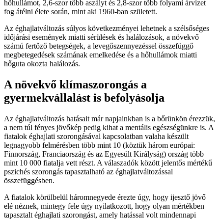
hőhullámot, 2,6-szor több aszályt és 2,8-szor több folyami árvizet
fog átélni élete során, mint aki 1960-ban született.
Az éghajlatváltozás súlyos következményei lehetnek a szélsőséges
időjárási események miatti sérülések és halálozások, a növekvő
számú fertőző betegségek, a levegőszennyezéssel összefüggő
megbetegedések számának emelkedése és a hőhullámok miatti
hőguta okozta halálozás.
A növekvő klímaszorongás a
gyermekvállalást is befolyásolja
Az éghajlatváltozás hatásait már napjainkban is a bőrünkön érezzük,
a nem túl fényes jövőkép pedig kihat a mentális egészségünkre is. A
fiatalok éghajlati szorongásával kapcsolatban valaha készült
legnagyobb felmérésben több mint 10 (köztük három európai:
Finnország, Franciaország és az Egyesült Királyság) ország több
mint 10 000 fiatalja vett részt. A válaszadók között jelentős mértékű
pszichés szorongás tapasztalható az éghajlatváltozással
összefüggésben.
A fiatalok körülbelül háromnegyede érezte úgy, hogy ijesztő jövő
elé néznek, mintegy fele úgy nyilatkozott, hogy olyan mértékben
tapasztalt éghajlati szorongást, amely hatással volt mindennapi