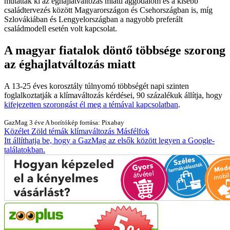
mutattak ki az éghajlatváltozás miatti aggodalom és a kisebb
családtervezés között Magyarországon és Csehországban is, míg
Szlovákiában és Lengyelországban a nagyobb preferált
családmodell esetén volt kapcsolat.
A magyar fiatalok döntő többsége szorong
az éghajlatváltozás miatt
A 13-25 éves korosztály túlnyomó többségét napi szinten
foglalkoztatják a klímaváltozás kérdései, 90 százalékuk állítja, hogy
kifejezetten szorongást él meg a témával kapcsolatban
.
GazMag
3 éve
A borítókép forrása: Pixabay
Közélet
Zöld témák
klímaváltozás
Másfélfok
Itt állíthatja be, hogy a GazMag az elsők között legyen a Google-
találatokban.