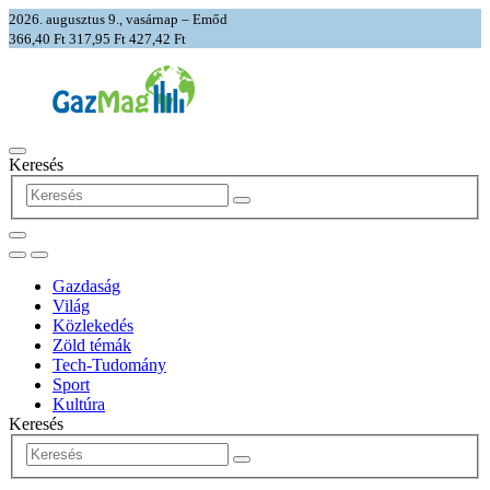
2026. augusztus 9., vasárnap – Emőd
366,40 Ft
317,95 Ft
427,42 Ft
Keresés
Gazdaság
Világ
Közlekedés
Zöld témák
Tech-Tudomány
Sport
Kultúra
Keresés