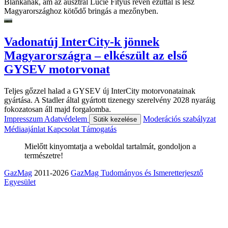
Blankának, ám az ausztrál Lucie Fityus révén ezúttal is lesz
Magyarországhoz kötődő bringás a mezőnyben.
Vadonatúj InterCity-k jönnek
Magyarországra – elkészült az első
GYSEV motorvonat
Teljes gőzzel halad a GYSEV új InterCity motorvonatainak
gyártása. A Stadler által gyártott tizenegy szerelvény 2028 nyaráig
fokozatosan áll majd forgalomba.
Impresszum
Adatvédelem
Moderációs szabályzat
Sütik kezelése
Médiaajánlat
Kapcsolat
Támogatás
Mielőtt kinyomtatja a weboldal tartalmát, gondoljon a
természetre!
GazMag
2011-2026
GazMag Tudományos és Ismeretterjesztő
Egyesület