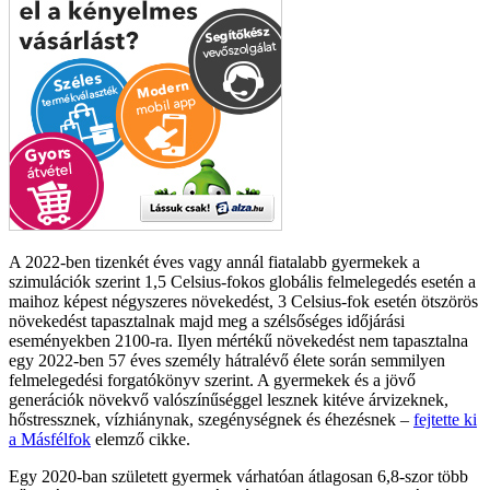
A 2022-ben tizenkét éves vagy annál fiatalabb gyermekek a
szimulációk szerint 1,5 Celsius-fokos globális felmelegedés esetén a
maihoz képest négyszeres növekedést, 3 Celsius-fok esetén ötszörös
növekedést tapasztalnak majd meg a szélsőséges időjárási
eseményekben 2100-ra. Ilyen mértékű növekedést nem tapasztalna
egy 2022-ben 57 éves személy hátralévő élete során semmilyen
felmelegedési forgatókönyv szerint. A gyermekek és a jövő
generációk növekvő valószínűséggel lesznek kitéve árvizeknek,
hőstressznek, vízhiánynak, szegénységnek és éhezésnek –
fejtette ki
a Másfélfok
elemző cikke.
Egy 2020-ban született gyermek várhatóan átlagosan 6,8-szor több