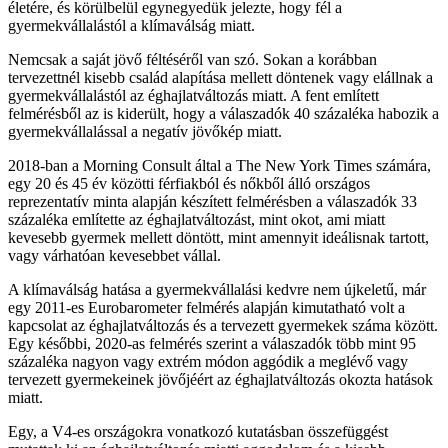
életére, és körülbelül egynegyedük jelezte, hogy fél a
gyermekvállalástól a klímaválság miatt.
Nemcsak a saját jövő féltéséről van szó. Sokan a korábban
tervezettnél kisebb család alapítása mellett döntenek vagy elállnak a
gyermekvállalástól az éghajlatváltozás miatt. A fent említett
felmérésből az is kiderült, hogy a válaszadók 40 százaléka habozik a
gyermekvállalással a negatív jövőkép miatt.
2018-ban a Morning Consult által a The New York Times számára,
egy 20 és 45 év közötti férfiakból és nőkből álló országos
reprezentatív minta alapján készített felmérésben a válaszadók 33
százaléka említette az éghajlatváltozást, mint okot, ami miatt
kevesebb gyermek mellett döntött, mint amennyit ideálisnak tartott,
vagy várhatóan kevesebbet vállal.
A klímaválság hatása a gyermekvállalási kedvre nem újkeletű, már
egy 2011-es Eurobarometer felmérés alapján kimutatható volt a
kapcsolat az éghajlatváltozás és a tervezett gyermekek száma között.
Egy későbbi, 2020-as felmérés szerint a válaszadók több mint 95
százaléka nagyon vagy extrém módon aggódik a meglévő vagy
tervezett gyermekeinek jövőjéért az éghajlatváltozás okozta hatások
miatt.
Egy, a V4-es országokra vonatkozó kutatásban összefüggést