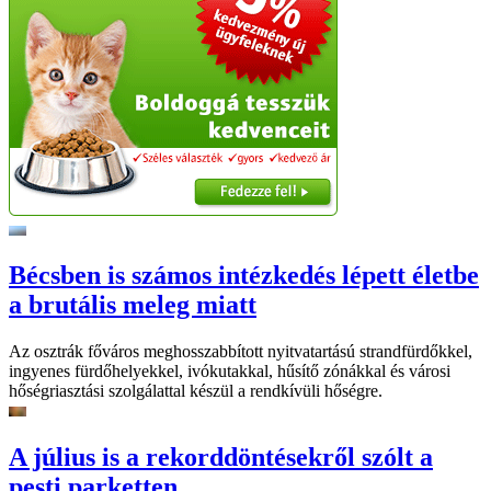
Bécsben is számos intézkedés lépett életbe
a brutális meleg miatt
Az osztrák főváros meghosszabbított nyitvatartású strandfürdőkkel,
ingyenes fürdőhelyekkel, ivókutakkal, hűsítő zónákkal és városi
hőségriasztási szolgálattal készül a rendkívüli hőségre.
A július is a rekorddöntésekről szólt a
pesti parketten