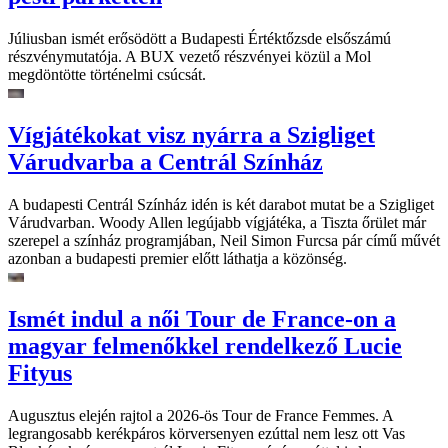
Júliusban ismét erősödött a Budapesti Értéktőzsde elsőszámú
részvénymutatója. A BUX vezető részvényei közül a Mol
megdöntötte történelmi csúcsát.
Vígjátékokat visz nyárra a Szigliget
Várudvarba a Centrál Színház
A budapesti Centrál Színház idén is két darabot mutat be a Szigliget
Várudvarban. Woody Allen legújabb vígjátéka, a Tiszta őrület már
szerepel a színház programjában, Neil Simon Furcsa pár című művét
azonban a budapesti premier előtt láthatja a közönség.
Ismét indul a női Tour de France-on a
magyar felmenőkkel rendelkező Lucie
Fityus
Augusztus elején rajtol a 2026-ös Tour de France Femmes. A
legrangosabb kerékpáros körversenyen ezúttal nem lesz ott Vas