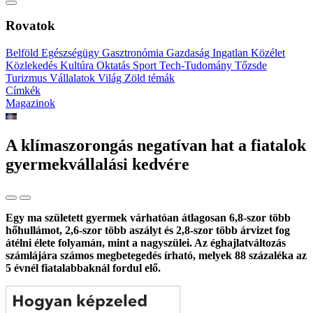
Rovatok
Belföld
Egészségügy
Gasztronómia
Gazdaság
Ingatlan
Közélet
Közlekedés
Kultúra
Oktatás
Sport
Tech-Tudomány
Tőzsde
Turizmus
Vállalatok
Világ
Zöld témák
Címkék
Magazinok
A klímaszorongás negatívan hat a fiatalok
gyermekvállalási kedvére
Egy ma született gyermek várhatóan átlagosan 6,8-szor több
hőhullámot, 2,6-szor több aszályt és 2,8-szor több árvizet fog
átélni élete folyamán, mint a nagyszülei. Az éghajlatváltozás
számlájára számos megbetegedés írható, melyek 88 százaléka az
5 évnél fiatalabbaknál fordul elő.