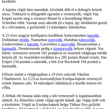
kezdetén.
A hajrára végül öten maradtak, közöttük dőlt el a dobogós helyek
sorsa. Többször is előzgették egymást a versenyzők, végül Van
Empel nyerte meg a versenyt Brand és a luxemburgi Marie
Schreiber előtt. Vasnak nem sikerült jól a hajrá, így ötödikként gurult
át a célvonalon, a győztestől 13 másodperc hátrányban.
A 23 éves magyar kerékpáros korábban Antwerpenben
hatodik
,
Dublinban
ötödik
, Namurban
negyedik
, Hulstban
kilencedik
,
Zonhovenben a
hatodik
, Gaverében a
negyedik
, Besanconban a
harmadik
, Dendermonde pedig a
tizenegyedik
helyen végzett. Vas
kilenc versenyen szerzett 183 pontjával az összetett világkupa ötödik
helyén áll. Az összetettet továbbra is a 285 pontos Brand vezeti, Van
Empel 234 ponttal a második, a brit Zoe Backstedt 194 ponttal a
harmadik.
Először indult a világkupában a 19 éves szlovák Viktória
Chladonová. Az U23-as korosztályban Európa-bajnok versenyző
remek futamos zárt, 34 másodperc hátránnyal a tizedik helyen ért
célba.
A férfiak elit futama talán még a női versenynél is izgalmasabban
alakult. Az élmezőny szinte végig együtt haladt, így végig nyílt volt
a küzdelem. Végül az Európa-bajnok belga Thibau Nys győzött
honfitársa, Eli Iserbyt és a holland Lars Van der Haar előtt. A nagy