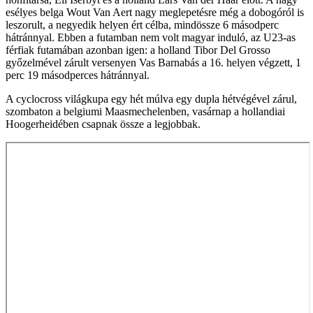
esélyes belga Wout Van Aert nagy meglepetésre még a dobogóról is
leszorult, a negyedik helyen ért célba, mindössze 6 másodperc
hátránnyal. Ebben a futamban nem volt magyar induló, az U23-as
férfiak futamában azonban igen: a holland Tibor Del Grosso
győzelmével zárult versenyen Vas Barnabás a 16. helyen végzett, 1
perc 19 másodperces hátránnyal.
A cyclocross világkupa egy hét múlva egy dupla hétvégével zárul,
szombaton a belgiumi Maasmechelenben, vasárnap a hollandiai
Hoogerheidében csapnak össze a legjobbak.