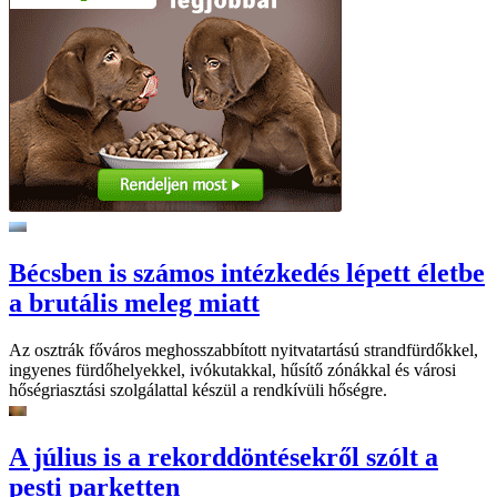
Bécsben is számos intézkedés lépett életbe
a brutális meleg miatt
Az osztrák főváros meghosszabbított nyitvatartású strandfürdőkkel,
ingyenes fürdőhelyekkel, ivókutakkal, hűsítő zónákkal és városi
hőségriasztási szolgálattal készül a rendkívüli hőségre.
A július is a rekorddöntésekről szólt a
pesti parketten