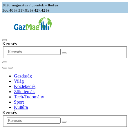
2026. augusztus 7., péntek – Ibolya
366,40 Ft
317,95 Ft
427,42 Ft
Keresés
Gazdaság
Világ
Közlekedés
Zöld témák
Tech-Tudomány
Sport
Kultúra
Keresés