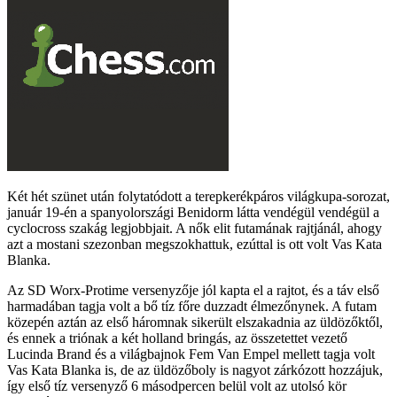
Két hét szünet után folytatódott a terepkerékpáros világkupa-sorozat,
január 19-én a spanyolországi Benidorm látta vendégül vendégül a
cyclocross szakág legjobbjait. A nők elit futamának rajtjánál, ahogy
azt a mostani szezonban megszokhattuk, ezúttal is ott volt Vas Kata
Blanka.
Az SD Worx-Protime versenyzője jól kapta el a rajtot, és a táv első
harmadában tagja volt a bő tíz főre duzzadt élmezőnynek. A futam
közepén aztán az első háromnak sikerült elszakadnia az üldözőktől,
és ennek a triónak a két holland bringás, az összetettet vezető
Lucinda Brand és a világbajnok Fem Van Empel mellett tagja volt
Vas Kata Blanka is, de az üldözőboly is nagyot zárkózott hozzájuk,
így első tíz versenyző 6 másodpercen belül volt az utolsó kör