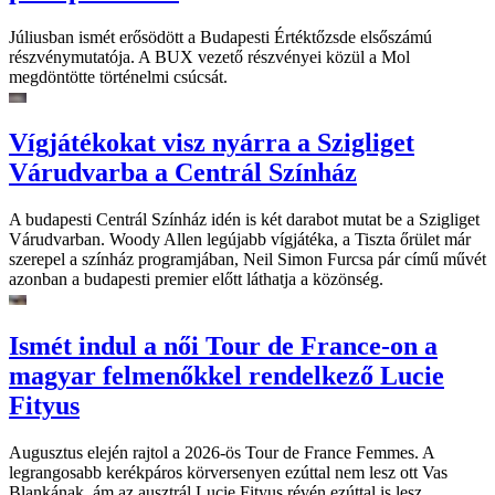
Júliusban ismét erősödött a Budapesti Értéktőzsde elsőszámú
részvénymutatója. A BUX vezető részvényei közül a Mol
megdöntötte történelmi csúcsát.
Vígjátékokat visz nyárra a Szigliget
Várudvarba a Centrál Színház
A budapesti Centrál Színház idén is két darabot mutat be a Szigliget
Várudvarban. Woody Allen legújabb vígjátéka, a Tiszta őrület már
szerepel a színház programjában, Neil Simon Furcsa pár című művét
azonban a budapesti premier előtt láthatja a közönség.
Ismét indul a női Tour de France-on a
magyar felmenőkkel rendelkező Lucie
Fityus
Augusztus elején rajtol a 2026-ös Tour de France Femmes. A
legrangosabb kerékpáros körversenyen ezúttal nem lesz ott Vas
Blankának, ám az ausztrál Lucie Fityus révén ezúttal is lesz