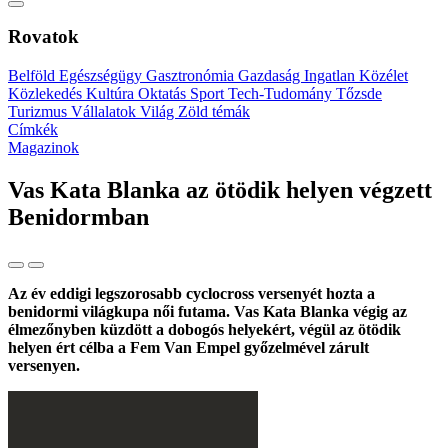
Rovatok
Belföld
Egészségügy
Gasztronómia
Gazdaság
Ingatlan
Közélet
Közlekedés
Kultúra
Oktatás
Sport
Tech-Tudomány
Tőzsde
Turizmus
Vállalatok
Világ
Zöld témák
Címkék
Magazinok
Vas Kata Blanka az ötödik helyen végzett
Benidormban
Az év eddigi legszorosabb cyclocross versenyét hozta a
benidormi világkupa női futama. Vas Kata Blanka végig az
élmezőnyben küzdött a dobogós helyekért, végül az ötödik
helyen ért célba a Fem Van Empel győzelmével zárult
versenyen.