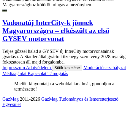
Magyarországhoz kötődő bringás a mezőnyben.
Vadonatúj InterCity-k jönnek
Magyarországra – elkészült az első
GYSEV motorvonat
Teljes gőzzel halad a GYSEV új InterCity motorvonatainak
gyártása. A Stadler által gyártott tizenegy szerelvény 2028 nyaráig
fokozatosan áll majd forgalomba.
Impresszum
Adatvédelem
Moderációs szabályzat
Sütik kezelése
Médiaajánlat
Kapcsolat
Támogatás
Mielőtt kinyomtatja a weboldal tartalmát, gondoljon a
természetre!
GazMag
2011-2026
GazMag Tudományos és Ismeretterjesztő
Egyesület