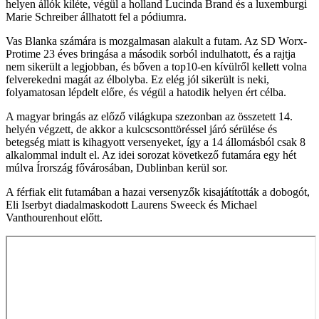
helyen állók kiléte, végül a holland Lucinda Brand és a luxemburgi
Marie Schreiber állhatott fel a pódiumra.
Vas Blanka számára is mozgalmasan alakult a futam. Az SD Worx-
Protime 23 éves bringása a második sorból indulhatott, és a rajtja
nem sikerült a legjobban, és bőven a top10-en kívülről kellett volna
felverekedni magát az élbolyba. Ez elég jól sikerült is neki,
folyamatosan lépdelt előre, és végül a hatodik helyen ért célba.
A magyar bringás az előző világkupa szezonban az összetett 14.
helyén végzett, de akkor a kulcscsonttöréssel járó sérülése és
betegség miatt is kihagyott versenyeket, így a 14 állomásból csak 8
alkalommal indult el. Az idei sorozat következő futamára egy hét
múlva Írország fővárosában, Dublinban kerül sor.
A férfiak elit futamában a hazai versenyzők kisajátították a dobogót,
Eli Iserbyt diadalmaskodott Laurens Sweeck és Michael
Vanthourenhout előtt.