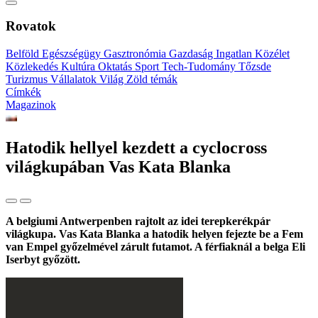
Rovatok
Belföld
Egészségügy
Gasztronómia
Gazdaság
Ingatlan
Közélet
Közlekedés
Kultúra
Oktatás
Sport
Tech-Tudomány
Tőzsde
Turizmus
Vállalatok
Világ
Zöld témák
Címkék
Magazinok
Hatodik hellyel kezdett a cyclocross
világkupában Vas Kata Blanka
A belgiumi Antwerpenben rajtolt az idei terepkerékpár
világkupa. Vas Kata Blanka a hatodik helyen fejezte be a Fem
van Empel győzelmével zárult futamot. A férfiaknál a belga Eli
Iserbyt győzött.