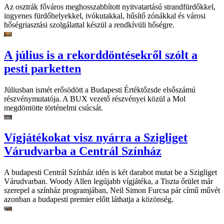
Az osztrák főváros meghosszabbított nyitvatartású strandfürdőkkel,
ingyenes fürdőhelyekkel, ivókutakkal, hűsítő zónákkal és városi
hőségriasztási szolgálattal készül a rendkívüli hőségre.
A július is a rekorddöntésekről szólt a
pesti parketten
Júliusban ismét erősödött a Budapesti Értéktőzsde elsőszámú
részvénymutatója. A BUX vezető részvényei közül a Mol
megdöntötte történelmi csúcsát.
Vígjátékokat visz nyárra a Szigliget
Várudvarba a Centrál Színház
A budapesti Centrál Színház idén is két darabot mutat be a Szigliget
Várudvarban. Woody Allen legújabb vígjátéka, a Tiszta őrület már
szerepel a színház programjában, Neil Simon Furcsa pár című művét
azonban a budapesti premier előtt láthatja a közönség.