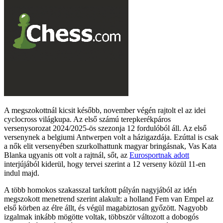
A megszokottnál kicsit később, november végén rajtolt el az idei
cyclocross világkupa. Az első számú terepkerékpáros
versenysorozat 2024/2025-ös szezonja 12 fordulóból áll. Az első
versenynek a belgiumi Antwerpen volt a házigazdája. Ezúttal is csak
a nők elit versenyében szurkolhattunk magyar bringásnak, Vas Kata
Blanka ugyanis ott volt a rajtnál, sőt, az
Eurosportnak adott
interjújából kiderül, hogy tervei szerint a 12 verseny közül 11-en
indul majd.
A több homokos szakasszal tarkított pályán nagyjából az idén
megszokott menetrend szerint alakult: a holland Fem van Empel az
első körben az élre állt, és végül magabiztosan győzött. Nagyobb
izgalmak inkább mögötte voltak, többször változott a dobogós