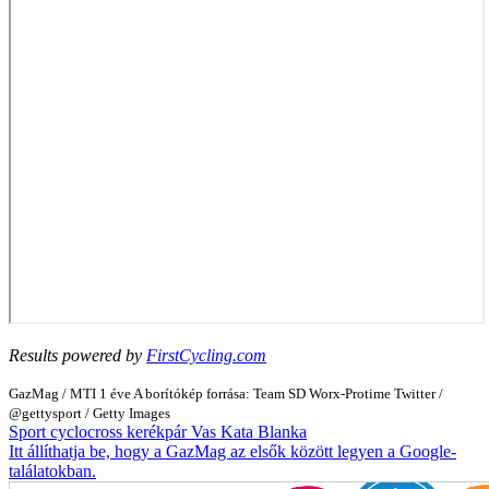
Results powered by
FirstCycling.com
GazMag
/
MTI
1 éve
A borítókép forrása: Team SD Worx-Protime Twitter /
@gettysport / Getty Images
Sport
cyclocross
kerékpár
Vas Kata Blanka
Itt állíthatja be, hogy a GazMag az elsők között legyen a Google-
találatokban.