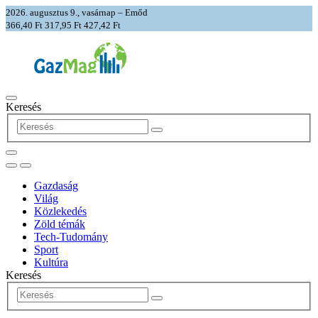
2026. augusztus 9., vasárnap – Emőd
366,40 Ft
317,95 Ft
427,42 Ft
Keresés
Gazdaság
Világ
Közlekedés
Zöld témák
Tech-Tudomány
Sport
Kultúra
Keresés