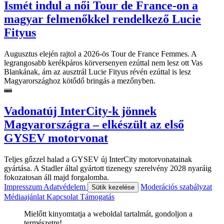
Ismét indul a női Tour de France-on a
magyar felmenőkkel rendelkező Lucie
Fityus
Augusztus elején rajtol a 2026-ös Tour de France Femmes. A
legrangosabb kerékpáros körversenyen ezúttal nem lesz ott Vas
Blankának, ám az ausztrál Lucie Fityus révén ezúttal is lesz
Magyarországhoz kötődő bringás a mezőnyben.
Vadonatúj InterCity-k jönnek
Magyarországra – elkészült az első
GYSEV motorvonat
Teljes gőzzel halad a GYSEV új InterCity motorvonatainak
gyártása. A Stadler által gyártott tizenegy szerelvény 2028 nyaráig
fokozatosan áll majd forgalomba.
Impresszum
Adatvédelem
Moderációs szabályzat
Sütik kezelése
Médiaajánlat
Kapcsolat
Támogatás
Mielőtt kinyomtatja a weboldal tartalmát, gondoljon a
természetre!