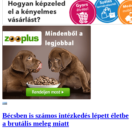
Bécsben is számos intézkedés lépett életbe
a brutális meleg miatt