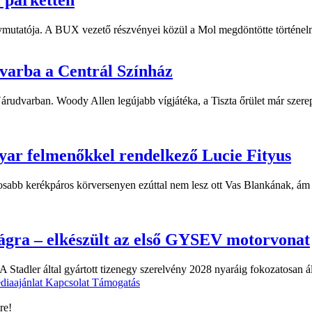
ymutatója. A BUX vezető részvényei közül a Mol megdöntötte történelm
dvarba a Centrál Színház
 Várudvarban. Woody Allen legújabb vígjátéka, a Tiszta őrület már sze
yar felmenőkkel rendelkező Lucie Fityus
sabb kerékpáros körversenyen ezúttal nem lesz ott Vas Blankának, ám a
ágra – elkészült az első GYSEV motorvonat
 Stadler által gyártott tizenegy szerelvény 2028 nyaráig fokozatosan á
diaajánlat
Kapcsolat
Támogatás
re!