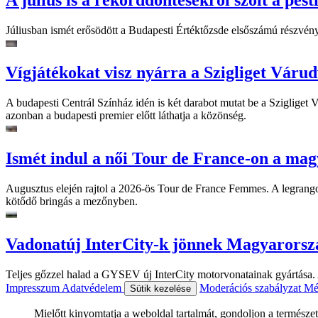
Júliusban ismét erősödött a Budapesti Értéktőzsde elsőszámú részvén
Vígjátékokat visz nyárra a Szigliget Váru
A budapesti Centrál Színház idén is két darabot mutat be a Szigliget
azonban a budapesti premier előtt láthatja a közönség.
Ismét indul a női Tour de France-on a mag
Augusztus elején rajtol a 2026-ös Tour de France Femmes. A legrango
kötődő bringás a mezőnyben.
Vadonatúj InterCity-k jönnek Magyarorsz
Teljes gőzzel halad a GYSEV új InterCity motorvonatainak gyártása. A
Impresszum
Adatvédelem
Moderációs szabályzat
Mé
Sütik kezelése
Mielőtt kinyomtatja a weboldal tartalmát, gondoljon a természet