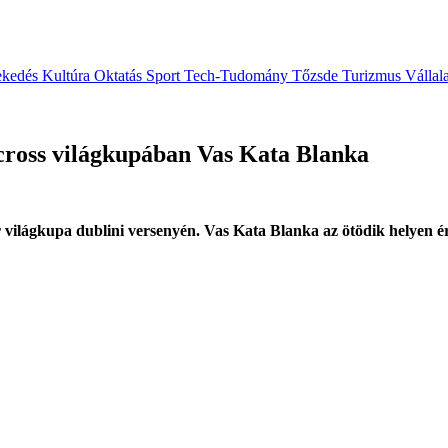
ekedés
Kultúra
Oktatás
Sport
Tech-Tudomány
Tőzsde
Turizmus
Vállal
locross világkupában Vas Kata Blanka
világkupa dublini versenyén. Vas Kata Blanka az ötödik helyen ér