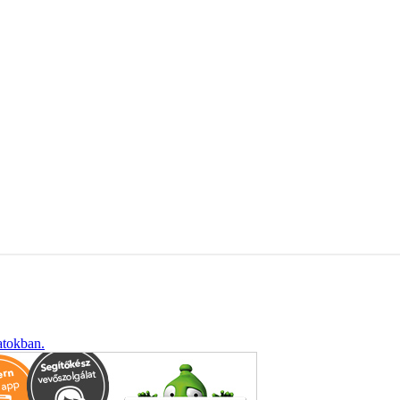
atokban.