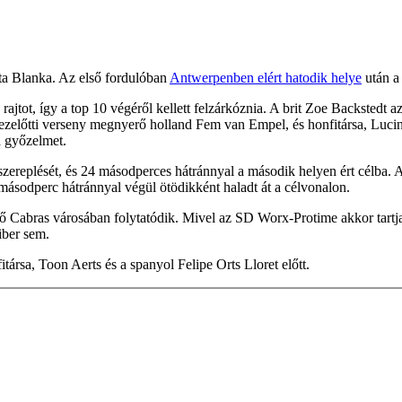
ta Blanka. Az első fordulóban
Antwerpenben elért hatodik helye
után a 
tot, így a top 10 végéről kellett felzárkóznia. A brit Zoe Backstedt az
el ezelőtti verseny megnyerő holland Fem van Empel, és honfitársa, Luc
a győzelmet.
ereplését, és 24 másodperces hátránnyal a második helyen ért célba. A
7 másodperc hátránnyal végül ötödikként haladt át a célvonalon.
ő Cabras városában folytatódik. Mivel az SD Worx-Protime akkor tartja
iber sem.
ársa, Toon Aerts és a spanyol Felipe Orts Lloret előtt.