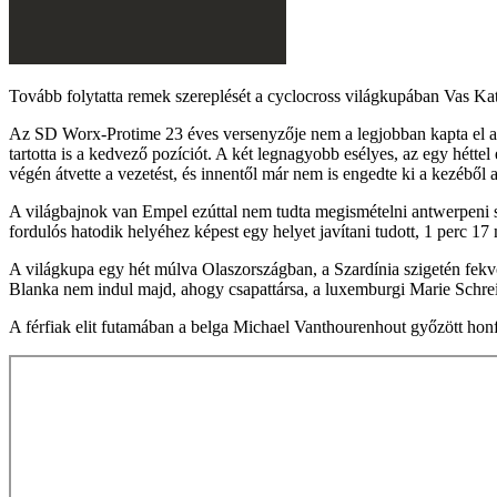
Tovább folytatta remek szereplését a cyclocross világkupában Vas Ka
Az SD Worx-Protime 23 éves versenyzője nem a legjobban kapta el a raj
tartotta is a kedvező pozíciót. A két legnagyobb esélyes, az egy hétt
végén átvette a vezetést, és innentől már nem is engedte ki a kezéből 
A világbajnok van Empel ezúttal nem tudta megismételni antwerpeni sz
fordulós hatodik helyéhez képest egy helyet javítani tudott, 1 perc 1
A világkupa egy hét múlva Olaszországban, a Szardínia szigetén fekv
Blanka nem indul majd, ahogy csapattársa, a luxemburgi Marie Schre
A férfiak elit futamában a belga Michael Vanthourenhout győzött honfit