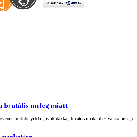
a brutális meleg miatt
yenes fürdőhelyekkel, ivókutakkal, hűsítő zónákkal és városi hőségriasz
i parketten