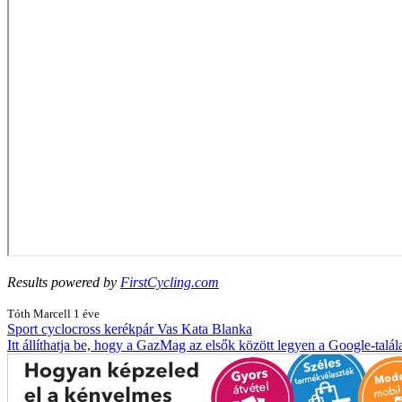
Results powered by
FirstCycling.com
Tóth Marcell
1 éve
Sport
cyclocross
kerékpár
Vas Kata Blanka
Itt állíthatja be, hogy a GazMag az elsők között legyen a Google-talál