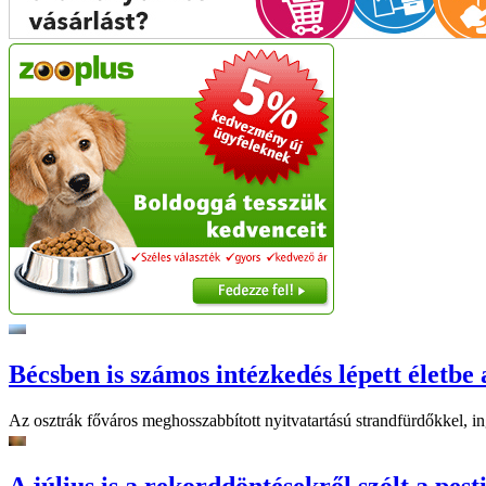
Bécsben is számos intézkedés lépett életbe 
Az osztrák főváros meghosszabbított nyitvatartású strandfürdőkkel, ing
A július is a rekorddöntésekről szólt a pest