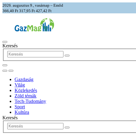
2026. augusztus 9., vasárnap – Emőd
366,40 Ft
317,95 Ft
427,42 Ft
Keresés
Gazdaság
Világ
Közlekedés
Zöld témák
Tech-Tudomány
Sport
Kultúra
Keresés