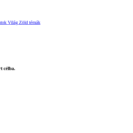
atok
Világ
Zöld témák
t célba.