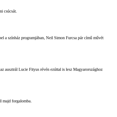
i csúcsát.
repel a színház programjában, Neil Simon Furcsa pár című művét
z ausztrál Lucie Fityus révén ezúttal is lesz Magyarországhoz
ll majd forgalomba.