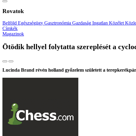
Rovatok
Belföld
Egészségügy
Gasztronómia
Gazdaság
Ingatlan
Közélet
Közl
Címkék
Magazinok
Ötödik hellyel folytatta szereplését a cyc
Lucinda Brand révén holland győzelem született a terepkerékpár 