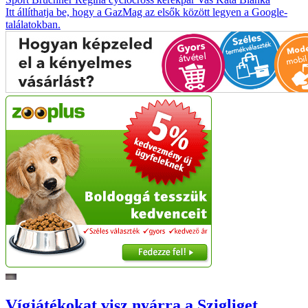
Itt állíthatja be, hogy a GazMag az elsők között legyen a Google-
találatokban.
Vígjátékokat visz nyárra a Szigliget