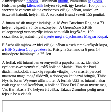
Antwerpenben
hatodik
, Dublinban
ötödik
, Namurban
negyedik
,
Hulstban pedig
kilencedik
helyen végzett, így kereken 100 pontot
szerzett öt verseny alatt a cyclocross világkupában, amivel az
összetett hatodik helyén áll. A sorozatot Brand vezeti 155 ponttal.
A futam másik magyar indulója, a 18 éves Bruchner Regina a 73.
helyen végzett a 85 fős mezőnyben. A GreenZone-ZKSE
zalaegerszegi versenyzője itthon nem talált legyőzőre, 100
százalékos teljesítménnyel
nyerte meg a Cyclocross Magyar Kupát
.
Először állt rajthoz az idei világkupában a cseh terepkerékpár kupa,
a
HSF System Cup győztese
is, Kristyna Zemanová 6 perc 14
másodperc hátránnyal a 25. lett.
A férfiak elit futamában érvényesült a papírforma, az idei első
cyclocross-versenyét teljesítő holland Mathieu Van der Poel
diadalmaskodott, a szakág regnáló világbajnoka másfél perccel
utasította maga mögé üldözői, a dobogóra két hazai bringás, Thibau
Nys és Joran Wyseure állhatott fel. A férfiak U23-as futamát, akár
csak egy nappal korábban, a holland Tibor Del Grosso nyerte meg,
Vas Barnabás a 17. helyen ért célba, Takács Zsombor pedig nem
fejezte be a viadalt.