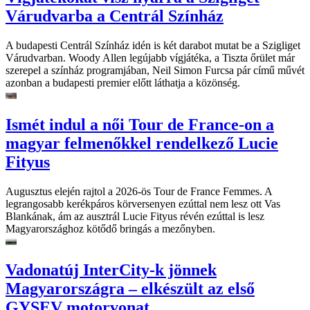
Várudvarba a Centrál Színház
A budapesti Centrál Színház idén is két darabot mutat be a Szigliget
Várudvarban. Woody Allen legújabb vígjátéka, a Tiszta őrület már
szerepel a színház programjában, Neil Simon Furcsa pár című művét
azonban a budapesti premier előtt láthatja a közönség.
Ismét indul a női Tour de France-on a
magyar felmenőkkel rendelkező Lucie
Fityus
Augusztus elején rajtol a 2026-ös Tour de France Femmes. A
legrangosabb kerékpáros körversenyen ezúttal nem lesz ott Vas
Blankának, ám az ausztrál Lucie Fityus révén ezúttal is lesz
Magyarországhoz kötődő bringás a mezőnyben.
Vadonatúj InterCity-k jönnek
Magyarországra – elkészült az első
GYSEV motorvonat