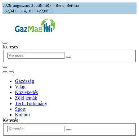
2026. augusztus 6., csütörtök – Berta, Bettina
362,34 Ft
314,10 Ft
422,68 Ft
Keresés
Gazdaság
Világ
Közlekedés
Zöld témák
Tech-Tudomány
Sport
Kultúra
Keresés