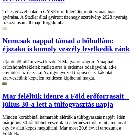
Teljes gőzzel halad a GYSEV új InterCity motorvonatainak
gyártása. A Stadler által gyártott tizenegy szerelvény 2028 nyaráig
fokozatosan áll majd forgalomba.
Nemcsak nappal támad a hőhullám:
éjszaka is komoly veszély leselkedik ránk
Újabb hőhullám veszi kezdetét Magyarországon. A nappali
csúcshőmérsékletek mellett arra is érdemes odafigyelni, ad-e
enyhülést az éjszaka. Az úgynevezett trópusi éjszakák alatt
szervezetünk képtelen rendesen kipihenni magát.
Már feléltük idénre a Föld erőforrásait –
július 30-a lett a túlfogyasztás napja
Minden korábbinál hamarabb elértük a túlfogyasztás napját. Idén
már július 30-tól többet veszünk ki a természetből, mint amennyit
egy év alatt képes megújítani. Már most 20,6 évvel tartozunk a
Földnek.