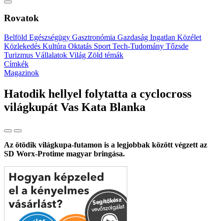
Rovatok
Belföld
Egészségügy
Gasztronómia
Gazdaság
Ingatlan
Közélet
Közlekedés
Kultúra
Oktatás
Sport
Tech-Tudomány
Tőzsde
Turizmus
Vállalatok
Világ
Zöld témák
Címkék
Magazinok
Hatodik hellyel folytatta a cyclocross
világkupát Vas Kata Blanka
Az ötödik világkupa-futamon is a legjobbak között végzett az
SD Worx-Protime magyar bringása.