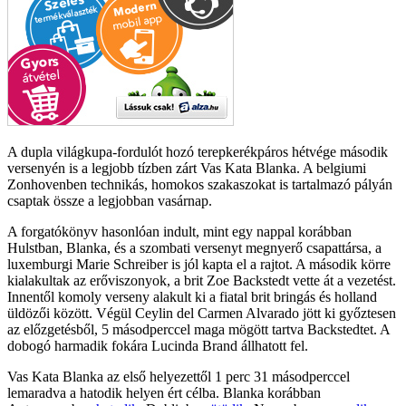
A dupla világkupa-fordulót hozó terepkerékpáros hétvége második
versenyén is a legjobb tízben zárt Vas Kata Blanka. A belgiumi
Zonhovenben technikás, homokos szakaszokat is tartalmazó pályán
csaptak össze a legjobban vasárnap.
A forgatókönyv hasonlóan indult, mint egy nappal korábban
Hulstban, Blanka, és a szombati versenyt megnyerő csapattársa, a
luxemburgi Marie Schreiber is jól kapta el a rajtot. A második körre
kialakultak az erőviszonyok, a brit Zoe Backstedt vette át a vezetést.
Innentől komoly verseny alakult ki a fiatal brit bringás és holland
üldözői között. Végül Ceylin del Carmen Alvarado jött ki győztesen
az előzgetésből, 5 másodperccel maga mögött tartva Backstedtet. A
dobogó harmadik fokára Lucinda Brand állhatott fel.
Vas Kata Blanka az első helyezettől 1 perc 31 másodperccel
lemaradva a hatodik helyen ért célba. Blanka korábban