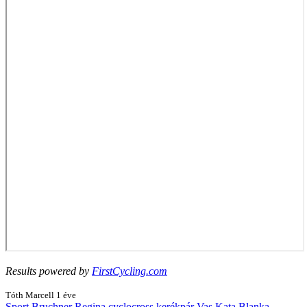
Results powered by
FirstCycling.com
Tóth Marcell
1 éve
Sport
Bruchner Regina
cyclocross
kerékpár
Vas Kata Blanka