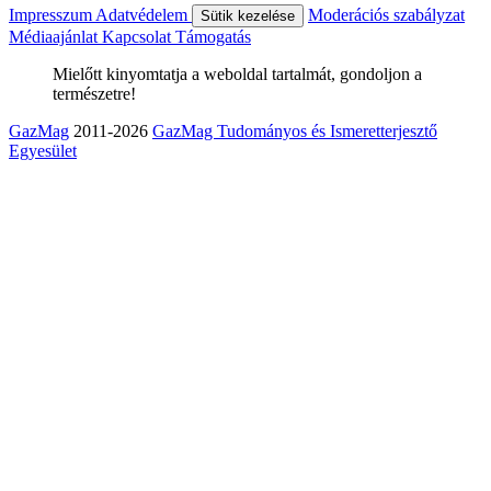
Impresszum
Adatvédelem
Moderációs szabályzat
Sütik kezelése
Médiaajánlat
Kapcsolat
Támogatás
Mielőtt kinyomtatja a weboldal tartalmát, gondoljon a
természetre!
GazMag
2011-2026
GazMag Tudományos és Ismeretterjesztő
Egyesület