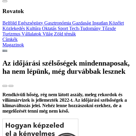
Rovatok
Belföld
Egészségügy
Gasztronómia
Gazdaság
Ingatlan
Közélet
Közlekedés
Kultúra
Oktatás
Sport
Tech-Tudomány
Tőzsde
Turizmus
Vállalatok
Világ
Zöld témák
Címkék
Magazinok
Az időjárási szélsőségek mindennaposak,
ha nem lépünk, még durvábbak lesznek
Rendkívüli hőség, rég nem látott aszály, meleg rekordok és
villámárvizek is jellemezték 2022-t. Az időjárási szélsőségek a
klímaváltozás jelei. Nehéz lenne hozzászokni ezekhez, de a
megelőzését tenni még nem késő.