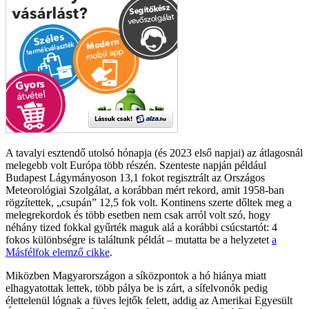
A tavalyi esztendő utolsó hónapja (és 2023 első napjai) az átlagosnál
melegebb volt Európa több részén. Szenteste napján például
Budapest Lágymányoson 13,1 fokot regisztrált az Országos
Meteorológiai Szolgálat, a korábban mért rekord, amit 1958-ban
rögzítettek, „csupán” 12,5 fok volt. Kontinens szerte dőltek meg a
melegrekordok és több esetben nem csak arról volt szó, hogy
néhány tized fokkal gyűrték maguk alá a korábbi csúcstartót: 4
fokos különbségre is találtunk példát – mutatta be a helyzetet
a
Másfélfok elemző cikke
.
Miközben Magyarországon a síközpontok a hó hiánya miatt
elhagyatottak lettek, több pálya be is zárt, a sífelvonók pedig
élettelenül lógnak a füves lejtők felett, addig az Amerikai Egyesült