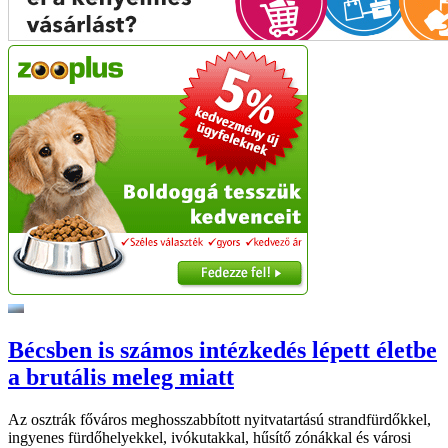
Bécsben is számos intézkedés lépett életbe
a brutális meleg miatt
Az osztrák főváros meghosszabbított nyitvatartású strandfürdőkkel,
ingyenes fürdőhelyekkel, ivókutakkal, hűsítő zónákkal és városi