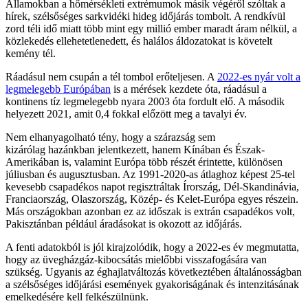
Államokban a hőmérsékleti extrémumok másik végéről szóltak a
hírek, szélsőséges sarkvidéki hideg időjárás tombolt. A rendkívül
zord téli idő miatt több mint egy millió ember maradt áram nélkül, a
közlekedés ellehetetlenedett, és halálos áldozatokat is követelt
kemény tél.
Ráadásul nem csupán a tél tombol erőteljesen. A
2022-es nyár volt a
legmelegebb Európában
is a mérések kezdete óta, ráadásul a
kontinens tíz legmelegebb nyara 2003 óta fordult elő. A második
helyezett 2021, amit 0,4 fokkal előzött meg a tavalyi év.
Nem elhanyagolható tény, hogy a szárazság sem
kizárólag hazánkban jelentkezett, hanem Kínában és Észak-
Amerikában is, valamint Európa több részét érintette, különösen
júliusban és augusztusban. Az 1991-2020-as átlaghoz képest 25-tel
kevesebb csapadékos napot regisztráltak Írország, Dél-Skandinávia,
Franciaország, Olaszország, Közép- és Kelet-Európa egyes részein.
Más országokban azonban ez az időszak is extrán csapadékos volt,
Pakisztánban például áradásokat is okozott az időjárás.
A fenti adatokból is jól kirajzolódik, hogy a 2022-es év megmutatta,
hogy az üvegházgáz-kibocsátás mielőbbi visszafogására van
szükség. Ugyanis az éghajlatváltozás következtében általánosságban
a szélsőséges időjárási események gyakoriságának és intenzitásának
emelkedésére kell felkészülnünk.