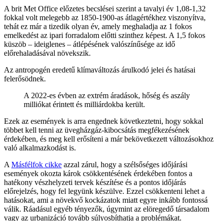
A brit Met Office előzetes becslései szerint a tavalyi év 1,08-1,32
fokkal volt melegebb az 1850-1900-as átlagértékhez viszonyítva,
tehát ez már a tizedik olyan év, amely meghaladja az 1 fokos
emelkedést az ipari forradalom előtti szinthez képest. A 1,5 fokos
küszöb – ideiglenes – átlépésének valószínűsége az idő
előrehaladásával növekszik.
Az antropogén eredetű klímaváltozás árulkodó jelei és hatásai
felerősödnek.
A 2022-es évben az extrém áradások, hőség és aszály
milliókat érintett és milliárdokba került.
Ezek az események is arra engednek következtetni, hogy sokkal
többet kell tenni az üvegházgáz-kibocsátás megfékezésének
érdekében, és meg kell erősíteni a már bekövetkezett változásokhoz
való alkalmazkodást is.
A
Másfélfok cikke
azzal zárul, hogy a szélsőséges időjárási
események okozta károk csökkentésének érdekében fontos a
hatékony vészhelyzeti tervek készítése és a pontos időjárás
előrejelzés, hogy fel legyünk készülve. Ezzel csökkenteni lehet a
hatásokat, ami a növekvő kockázatok miatt egyre inkább fontossá
válik. Ráadásul egyéb tényezők, úgymint az elöregedő társadalom
vagy az urbanizáció tovább súlyosbíthatja a problémákat.