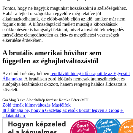
Fontos, hogy ne hagyjuk magunkat hozzászokni a szélsőségekhez.
Habár a fejlett országokban egyelőre még relatíve jól
alkalmazkodhatunk, de előbb-utóbb eljön az idő, amikor már nem
fogunk tudni. A klímaadaptáció mellett muszáj a kibocsátások
csökkentésére is hangsúlyt fektetni, mivel a további felmelegedés
mérséklése elengedhetetlen az élet- és megélhetési veszteségek
elkerülése érdekében.
A brutális amerikai hóvihar sem
független az éghajlatváltozástól
Az elmúlt néhány hétben
rendkívüli hideg idő csapott le az Egyesült
Államokra
. A brutálisan zord időjárás nemcsak áramszüneteket és
autópálya-lezárásokat okozott, hanem rengeteg halálos áldozatot is
követelt.
GazMag
3 éve
A borítókép forrása: Komka Péter /MTI
Zöld témák
klímaváltozás
Másfélfok
Itt állíthatja be, hogy a GazMag az elsők között legyen a Google-
találatokban.