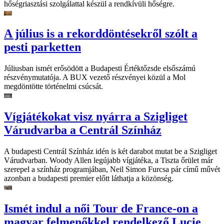
hőségriasztási szolgálattal készül a rendkívüli hőségre.
A július is a rekorddöntésekről szólt a
pesti parketten
Júliusban ismét erősödött a Budapesti Értéktőzsde elsőszámú
részvénymutatója. A BUX vezető részvényei közül a Mol
megdöntötte történelmi csúcsát.
Vígjátékokat visz nyárra a Szigliget
Várudvarba a Centrál Színház
A budapesti Centrál Színház idén is két darabot mutat be a Szigliget
Várudvarban. Woody Allen legújabb vígjátéka, a Tiszta őrület már
szerepel a színház programjában, Neil Simon Furcsa pár című művét
azonban a budapesti premier előtt láthatja a közönség.
Ismét indul a női Tour de France-on a
magyar felmenőkkel rendelkező Lucie