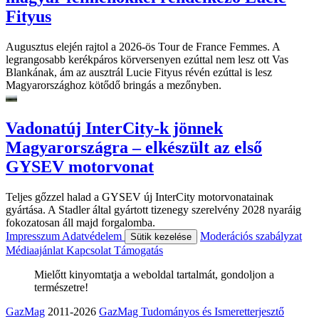
Fityus
Augusztus elején rajtol a 2026-ös Tour de France Femmes. A
legrangosabb kerékpáros körversenyen ezúttal nem lesz ott Vas
Blankának, ám az ausztrál Lucie Fityus révén ezúttal is lesz
Magyarországhoz kötődő bringás a mezőnyben.
Vadonatúj InterCity-k jönnek
Magyarországra – elkészült az első
GYSEV motorvonat
Teljes gőzzel halad a GYSEV új InterCity motorvonatainak
gyártása. A Stadler által gyártott tizenegy szerelvény 2028 nyaráig
fokozatosan áll majd forgalomba.
Impresszum
Adatvédelem
Moderációs szabályzat
Sütik kezelése
Médiaajánlat
Kapcsolat
Támogatás
Mielőtt kinyomtatja a weboldal tartalmát, gondoljon a
természetre!
GazMag
2011-2026
GazMag Tudományos és Ismeretterjesztő