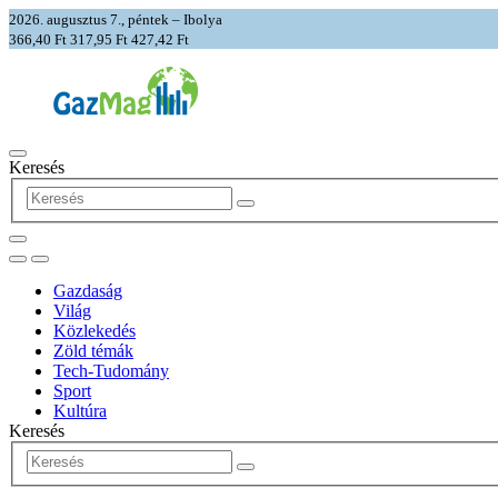
2026. augusztus 7., péntek – Ibolya
366,40 Ft
317,95 Ft
427,42 Ft
Keresés
Gazdaság
Világ
Közlekedés
Zöld témák
Tech-Tudomány
Sport
Kultúra
Keresés