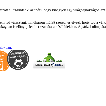
utazott el. "Mindenki azt nézi, hogy kihagyok egy világbajnokságot, az
m tud választani, mindhárom műfajt szereti, és élvezi, hogy tudja válto
akágban is előnyt jelenthet számára a későbbiekben. A párizsi olimpiára 
atokban.