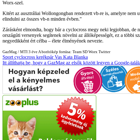
Worx-szel.
Kitért az ausztráliai Wollongongban rendezett vb-re is, amelyre nem 
elindulni az összes vb-n minden évben."
Zárásként elmondta, hogy bár a cyclocross megy neki legjobban, de ne
országúti versenyek segítenek növelni az állóképességét, ez a többi sz
negyedikként ért célba – élete élményének nevezte.
GazMag
/
MTI
3 éve
A borítókép forrása: Team SD Worx Twitter
Sport
cyclocross
kerékpár
Vas Kata Blanka
Itt állíthatja be, hogy a GazMag az elsők között legyen a Google-talál