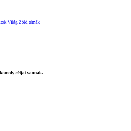
atok
Világ
Zöld témák
komoly céljai vannak.