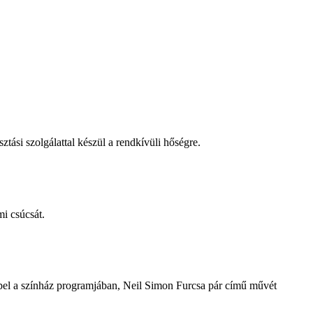
tási szolgálattal készül a rendkívüli hőségre.
i csúcsát.
repel a színház programjában, Neil Simon Furcsa pár című művét