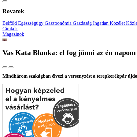
Rovatok
Belföld
Egészségügy
Gasztronómia
Gazdaság
Ingatlan
Közélet
Közl
Címkék
Magazinok
Vas Kata Blanka: el fog jönni az én napom 
Mindhárom szakágban élvezi a versenyzést a terepkerékpár újdo