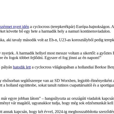
nzérmet nyert idén
a cyclocross (terepkerékpár) Európa-bajnokságon. A
eket követte bő egy hete a harmadik hely a namuri kontinensviadalon.
, aki tavaly második volt az Eb-n, U23-as korosztályból pedig terepke
yerjek. A harmadik hellyel most messze voltam a sikertől: a győztes Fe
e én fogok többet fejlődni. Egyszer el fog jönni az én napom!
ó pályán
hatodik lett
a cyclocross világkupában a hollandiai Beekse Berg
gy elsősorban segítőszerepe van az SD Worxben, legjobb élményeiként a
 a holland együttesbe, sokat tanult rutinos csapattársaitól és a sportiga
t már egyre jobban látom
– hangsúlyozta az országúti viadalok kapcsá
tményt vár magától, ugyanakkor tudja, hogy még sok edzésmunkát kell e
t annak kapcsán, hogy két évvel, 2024-ig meghosszabbította szerződés