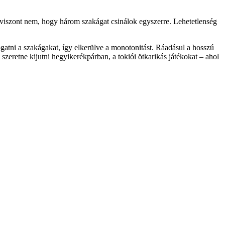
t viszont nem, hogy három szakágat csinálok egyszerre. Lehetetlenség
gatni a szakágakat, így elkerülve a monotonitást. Ráadásul a hosszú
szeretne kijutni hegyikerékpárban, a tokiói ötkarikás játékokat – ahol