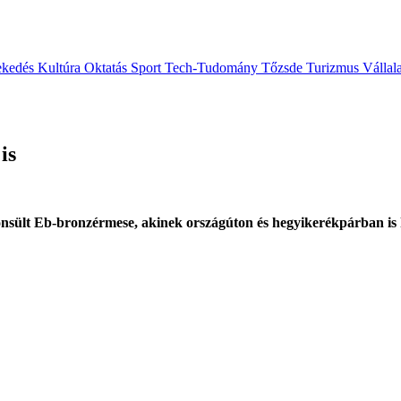
ekedés
Kultúra
Oktatás
Sport
Tech-Tudomány
Tőzsde
Turizmus
Vállal
is
nsült Eb-bronzérmese, akinek országúton és hegyikerékpárban is 