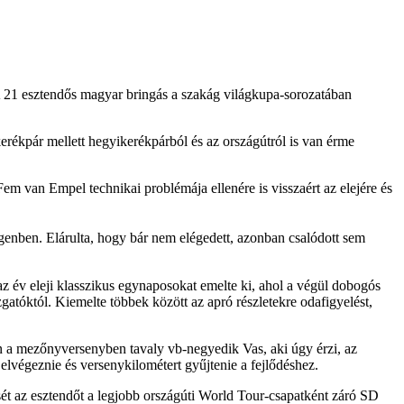
 21 esztendős magyar bringás a szakág világkupa-sorozatában
rékpár mellett hegyikerékpárból és az országútról is van érme
m van Empel technikai problémája ellenére is visszaért az elejére és
enben. Elárulta, hogy bár nem elégedett, azonban csalódott sem
z év eleji klasszikus egynaposokat emelte ki, ahol a végül dobogós
zgatóktól. Kiemelte többek között az apró részletekre odafigyelést,
n a mezőnyversenyben tavaly vb-negyedik Vas, aki úgy érzi, az
lvégeznie és versenykilométert gyűjtenie a fejlődéshez.
ét az esztendőt a legjobb országúti World Tour-csapatként záró SD