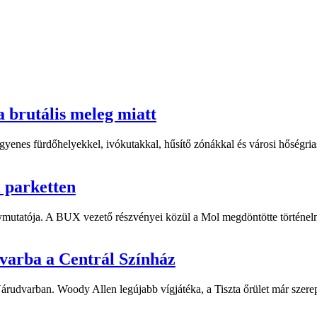
a brutális meleg miatt
yenes fürdőhelyekkel, ivókutakkal, hűsítő zónákkal és városi hőségriasz
i parketten
ymutatója. A BUX vezető részvényei közül a Mol megdöntötte történelm
dvarba a Centrál Színház
 Várudvarban. Woody Allen legújabb vígjátéka, a Tiszta őrület már sze