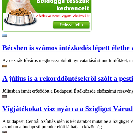
Bécsben is számos intézkedés lépett életbe 
Az osztrák főváros meghosszabbított nyitvatartású strandfürdőkkel, ing
A július is a rekorddöntésekről szólt a pest
Júliusban ismét erősödött a Budapesti Értéktőzsde elsőszámú részvén
Vígjátékokat visz nyárra a Szigliget Váru
A budapesti Centrál Színház idén is két darabot mutat be a Szigliget
azonban a budapesti premier előtt láthatja a közönség.