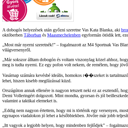
A dobogós helyezések után győzni szeretne Vas Kata Blanka, aki
bro
októberben
Táborban
és
Maasmechelenben
egyformán ötödik lett, ez
Most már nyerni szeretnék!
– fogalmazott az M4 Sportnak Vas Blanka
világversenyről.
Már sokszor álltam dobogón és voltam viszonylag közel ahhoz, hogy n
meg is tudta nyerni. Ez egy pofon volt nekem, de remélem, hogy jövőr
Vasárnap számára kevésbé ideális, homokos r��szeket is tartalmaz
lehet, hiszen kisebb megfázással küzd.
Országúton annak ellenére is nagyon tetszett neki ez az esztendő, ho
Demi Volleringért dolgozott. Mint mondta, gyorsan és jól beilleszkedett
valamint a taktikai elemeket is.
Eddig nem nagyon értettem, hogy mi is történik egy versenyen, mos
egynapos viadalokon jó lehet a későbbiekben. Jövőre már jobb teljesí
Itt vagyok a legjobb helyen, hogy mindenben fejlődjek
– fogalmazot