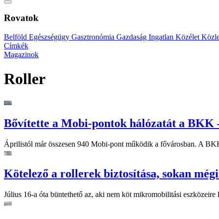
Rovatok
Belföld
Egészségügy
Gasztronómia
Gazdaság
Ingatlan
Közélet
Közl
Címkék
Magazinok
Roller
Bővítette a Mobi-pontok hálózatát a BKK –
Áprilistól már összesen 940 Mobi-pont működik a fővárosban. A BKK a
Kötelező a rollerek biztosítása, sokan mégi
Július 16-a óta büntethető az, aki nem köt mikromobilitási eszközeire k