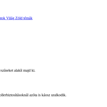
atok
Világ
Zöld témák
zíneket alakít majd ki.
ollerbiztosításoknál azóta is káosz uralkodik.