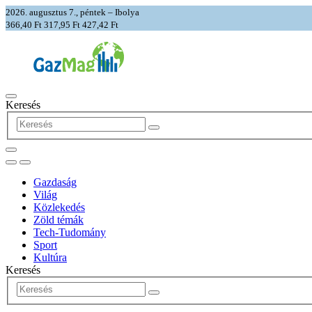
2026. augusztus 7., péntek – Ibolya
366,40 Ft
317,95 Ft
427,42 Ft
Keresés
Gazdaság
Világ
Közlekedés
Zöld témák
Tech-Tudomány
Sport
Kultúra
Keresés