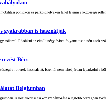
szabályokon
t mobilitási pontokon és parkolóhelyeken lehet letenni a közösségi roller
s gyakrabban is használják
gy rollerrel. Ráadásul az elmúlt négy évben folyamatosan nőtt azok sz
erezést Bécs
össégi e-rollerek használatát. Ezentúl nem lehet járdán leparkolni a kö
nálatát Belgiumban
elgiumban. A közlekedési eszköz szabályozása a legtöbb országban továb