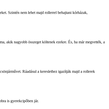
eket. Szintén nem lehet majd rollerrel behajtani kórházak,
áma, akik nagyobb összeget költenek ezekre. És, ha már megvették, a
lcsönjárművet. Ráadásul a kereslethez igazítják majd a rollerek
bra is gyerekcipőben jár.