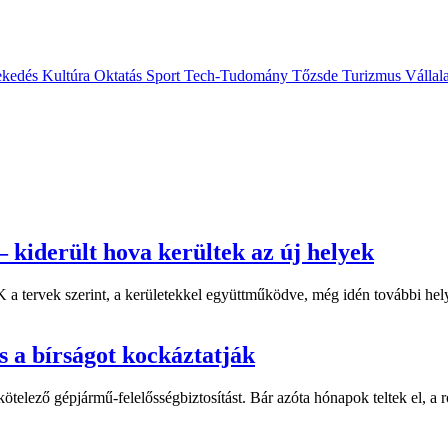
ekedés
Kultúra
Oktatás
Sport
Tech-Tudomány
Tőzsde
Turizmus
Vállal
 kiderült hova kerültek az új helyek
 tervek szerint, a kerületekkel együttműködve, még idén további helys
s a bírságot kockáztatják
ötelező gépjármű-felelősségbiztosítást. Bár azóta hónapok teltek el, a r