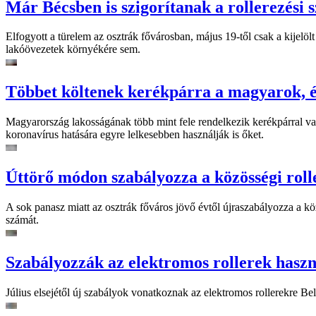
Már Bécsben is szigorítanak a rollerezési 
Elfogyott a türelem az osztrák fővárosban, május 19-től csak a kijelöl
lakóövezetek környékére sem.
Többet költenek kerékpárra a magyarok, é
Magyarország lakosságának több mint fele rendelkezik kerékpárral va
koronavírus hatására egyre lelkesebben használják is őket.
Úttörő módon szabályozza a közösségi roll
A sok panasz miatt az osztrák főváros jövő évtől újraszabályozza a köz
számát.
Szabályozzák az elektromos rollerek hasz
Július elsejétől új szabályok vonatkoznak az elektromos rollerekre B