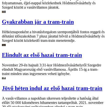
folyamatosan, éjjel-nappal közlekednek Hódmezővásárhely és
Szeged között a vasútvillamos járatok.
Gyakrabban jár a tram-train
Hétköznaponként a hivatásforgalom szempontjából fontos reggeli és
délutáni időszakokban 7 plusz járattal bővül a Hódmezővásárhely és
Szeged között közlekedő tram-train menetrendje.
Elindult az első hazai tram-train
November 29-én hajnali 3:31-kor Hódmezővásárhelyről Szegedre
elindult Magyarország első vasútvillamosa. Április 15-ig a tram-
traint minden utas ingyenesen veheti igénybe.
Jövő héten indul az első hazai tram-train
A vasút-villamos a napokban sikeresen teljesítette a hatóság által
előírt 50 000 kilométeres hibamentes tartampróbát. 2021. november
29-től utasforgalmi próbaüzemben elindul a tram-train