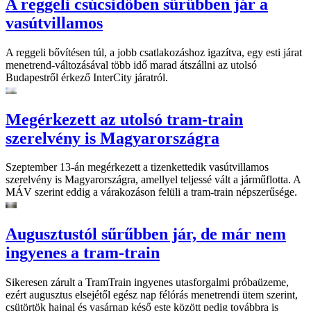
A reggeli csúcsidőben sűrűbben jár a
vasútvillamos
A reggeli bővítésen túl, a jobb csatlakozáshoz igazítva, egy esti járat
menetrend-változásával több idő marad átszállni az utolsó
Budapestről érkező InterCity járatról.
Megérkezett az utolsó tram-train
szerelvény is Magyarországra
Szeptember 13-án megérkezett a tizenkettedik vasútvillamos
szerelvény is Magyarországra, amellyel teljessé vált a járműflotta. A
MÁV szerint eddig a várakozáson felüli a tram-train népszerűsége.
Augusztustól sűrűbben jár, de már nem
ingyenes a tram-train
Sikeresen zárult a TramTrain ingyenes utasforgalmi próbaüzeme,
ezért augusztus elsejétől egész nap félórás menetrendi ütem szerint,
csütörtök hajnal és vasárnap késő este között pedig továbbra is