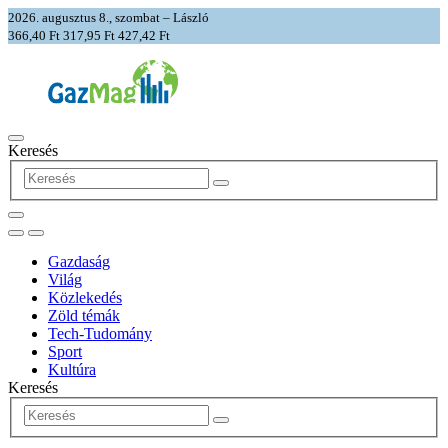
2026. augusztus 8., szombat – László
366,40 Ft
317,95 Ft
427,42 Ft
Keresés
Gazdaság
Világ
Közlekedés
Zöld témák
Tech-Tudomány
Sport
Kultúra
Keresés