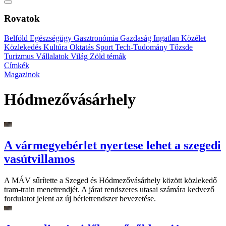
Rovatok
Belföld
Egészségügy
Gasztronómia
Gazdaság
Ingatlan
Közélet
Közlekedés
Kultúra
Oktatás
Sport
Tech-Tudomány
Tőzsde
Turizmus
Vállalatok
Világ
Zöld témák
Címkék
Magazinok
Hódmezővásárhely
A vármegyebérlet nyertese lehet a szegedi
vasútvillamos
A MÁV sűrítette a Szeged és Hódmezővásárhely között közlekedő
tram-train menetrendjét. A járat rendszeres utasai számára kedvező
fordulatot jelent az új bérletrendszer bevezetése.