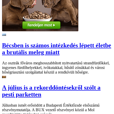
Bécsben is számos intézkedés lépett életbe
a brutális meleg miatt
Az osztrák főváros meghosszabbított nyitvatartású strandfürdőkkel,
ingyenes fürdőhelyekkel, ivókutakkal, hűsítő zónákkal és városi
hőségriasztási szolgálattal készül a rendkívüli hőségre.
A július is a rekorddöntésekről szólt a
pesti parketten
Júliusban ismét erősödött a Budapesti Értéktőzsde elsőszámú
részvénymutatója. A BUX vezető részvényei közül a Mol