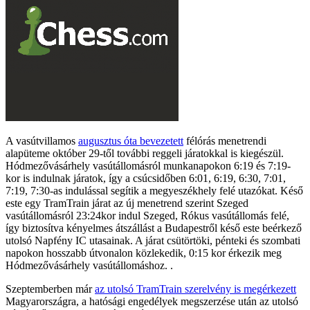
A vasútvillamos
augusztus óta bevezetett
félórás menetrendi
alapüteme október 29-től további reggeli járatokkal is kiegészül.
Hódmezővásárhely vasútállomásról munkanapokon 6:19 és 7:19-
kor is indulnak járatok, így a csúcsidőben 6:01, 6:19, 6:30, 7:01,
7:19, 7:30-as indulással segítik a megyeszékhely felé utazókat. Késő
este egy TramTrain járat az új menetrend szerint Szeged
vasútállomásról 23:24kor indul Szeged, Rókus vasútállomás felé,
így biztosítva kényelmes átszállást a Budapestről késő este beérkező
utolsó Napfény IC utasainak. A járat csütörtöki, pénteki és szombati
napokon hosszabb útvonalon közlekedik, 0:15 kor érkezik meg
Hódmezővásárhely vasútállomáshoz. .
Szeptemberben már
az utolsó TramTrain szerelvény is megérkezett
Magyarországra, a hatósági engedélyek megszerzése után az utolsó