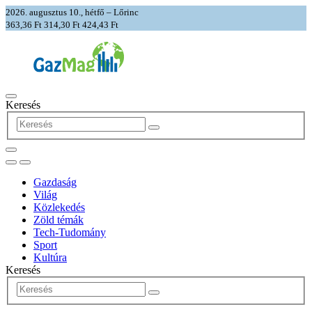
2026. augusztus 10., hétfő – Lőrinc
363,36 Ft
314,30 Ft
424,43 Ft
Keresés
Gazdaság
Világ
Közlekedés
Zöld témák
Tech-Tudomány
Sport
Kultúra
Keresés