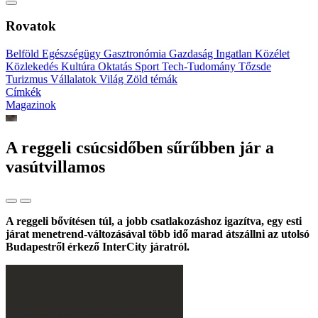
Rovatok
Belföld
Egészségügy
Gasztronómia
Gazdaság
Ingatlan
Közélet
Közlekedés
Kultúra
Oktatás
Sport
Tech-Tudomány
Tőzsde
Turizmus
Vállalatok
Világ
Zöld témák
Címkék
Magazinok
A reggeli csúcsidőben sűrűbben jár a
vasútvillamos
A reggeli bővítésen túl, a jobb csatlakozáshoz igazítva, egy esti
járat menetrend-változásával több idő marad átszállni az utolsó
Budapestről érkező InterCity járatról.