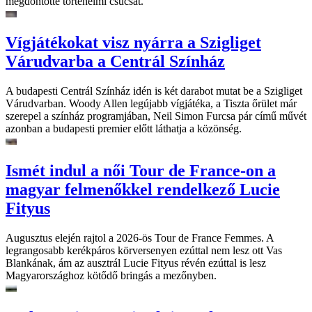
megdöntötte történelmi csúcsát.
Vígjátékokat visz nyárra a Szigliget
Várudvarba a Centrál Színház
A budapesti Centrál Színház idén is két darabot mutat be a Szigliget
Várudvarban. Woody Allen legújabb vígjátéka, a Tiszta őrület már
szerepel a színház programjában, Neil Simon Furcsa pár című művét
azonban a budapesti premier előtt láthatja a közönség.
Ismét indul a női Tour de France-on a
magyar felmenőkkel rendelkező Lucie
Fityus
Augusztus elején rajtol a 2026-ös Tour de France Femmes. A
legrangosabb kerékpáros körversenyen ezúttal nem lesz ott Vas
Blankának, ám az ausztrál Lucie Fityus révén ezúttal is lesz
Magyarországhoz kötődő bringás a mezőnyben.