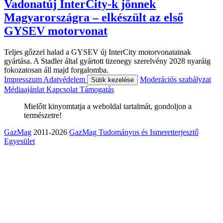
Vadonatúj InterCity-k jönnek
Magyarországra – elkészült az első
GYSEV motorvonat
Teljes gőzzel halad a GYSEV új InterCity motorvonatainak
gyártása. A Stadler által gyártott tizenegy szerelvény 2028 nyaráig
fokozatosan áll majd forgalomba.
Impresszum
Adatvédelem
Moderációs szabályzat
Sütik kezelése
Médiaajánlat
Kapcsolat
Támogatás
Mielőtt kinyomtatja a weboldal tartalmát, gondoljon a
természetre!
GazMag
2011-2026
GazMag Tudományos és Ismeretterjesztő
Egyesület