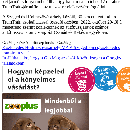
két jármű is forgalomba állhat, így hamarosan a teljes 12 darabos
TramTrain-járműflotta az utasok rendelkezésére fog állni.
A Szeged és Hódmezővásárhely közötti, 30 percenként induló
TramTrain szolgáltatással összefüggésben, 2022. október 29-től új
menetrend szerint közlekednek az autóbuszjáratok számos
autóbuszvonalon Csongrád-Csanád és Békés megyékben.
GazMag
3 éve
A borítókép forrása: GazMag
Közlekedés
Hódmezővásárhely
MÁV
Szeged
tömegközlekedés
tram-train
vasút
Itt állíthatja be, hogy a GazMag az elsők között legyen a Google-
találatokban.