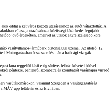
ik eddig a két város közötti utazásaikhoz az autót választották. A
zakokban választja utazásához a közösségi közlekedés legújabb
élhetőbb jövő érdekében, amellyel az utasok egyre szélesebb köre
lgáló vasútvillamos-járműpark biztonsággal üzemel. Az utolsó, 12.
ntesi Motorgarázsban összeszerelés után a hatósági vizsgák
st kora reggeltől késő estig sűrítve, félórás követési idővel
ökről péntekre, péntekről szombatra és szombatról vasárnapra virradó
k.
ely vasútállomásokon, valamint Szegeden a Vasútigazgatóság
 a MÁV app felületén és az Elvirában.