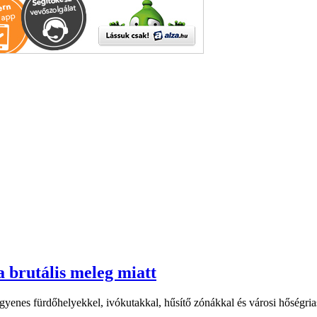
a brutális meleg miatt
yenes fürdőhelyekkel, ivókutakkal, hűsítő zónákkal és városi hőségriasz