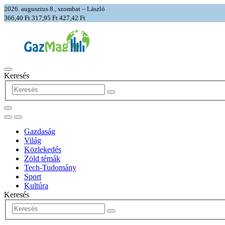
2026. augusztus 8., szombat – László
366,40 Ft
317,95 Ft
427,42 Ft
Keresés
Gazdaság
Világ
Közlekedés
Zöld témák
Tech-Tudomány
Sport
Kultúra
Keresés