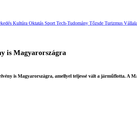
ekedés
Kultúra
Oktatás
Sport
Tech-Tudomány
Tőzsde
Turizmus
Vállal
ény is Magyarországra
lvény is Magyarországra, amellyel teljessé vált a járműflotta. A M