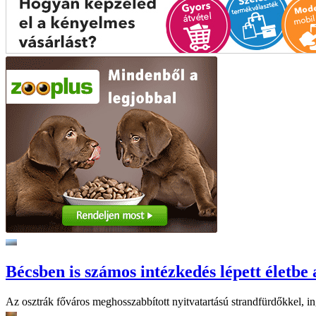
Bécsben is számos intézkedés lépett életbe 
Az osztrák főváros meghosszabbított nyitvatartású strandfürdőkkel, ing