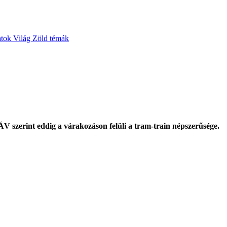
atok
Világ
Zöld témák
ÁV szerint eddig a várakozáson felüli a tram-train népszerűsége.