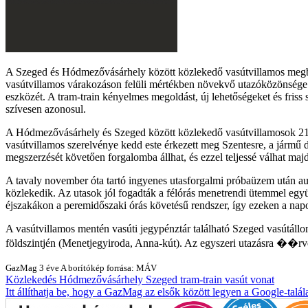
A Szeged és Hódmezővásárhely között közlekedő vasútvillamos megbízh
vasútvillamos várakozáson felüli mértékben növekvő utazóközönsége 
eszközét. A tram-train kényelmes megoldást, új lehetőségeket és friss
szívesen azonosul.
A Hódmezővásárhely és Szeged között közlekedő vasútvillamosok 216 fő
vasútvillamos szerelvénye kedd este érkezett meg Szentesre, a jármű d
megszerzését követően forgalomba állhat, és ezzel teljessé válhat majd
A tavaly november óta tartó ingyenes utasforgalmi próbaüzem után augu
közlekedik. Az utasok jól fogadták a félórás menetrendi ütemmel együ
éjszakákon a peremidőszaki órás követésű rendszer, így ezeken a na
A vasútvillamos mentén vasúti jegypénztár található Szeged vasútá
földszintjén (Menetjegyiroda, Anna-kút). Az egyszeri utazásra ��rvé
GazMag
3 éve
A borítókép forrása: MÁV
Közlekedés
Hódmezővásárhely
Szeged
tram-train
vasút
vonat
Itt állíthatja be, hogy a GazMag az elsők között legyen a Google-talál