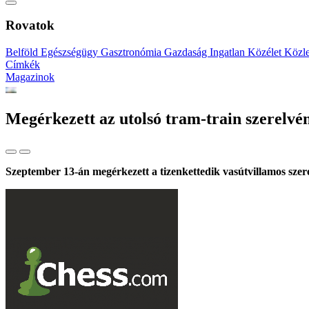
Rovatok
Belföld
Egészségügy
Gasztronómia
Gazdaság
Ingatlan
Közélet
Közl
Címkék
Magazinok
Megérkezett az utolsó tram-train szerelv
Szeptember 13-án megérkezett a tizenkettedik vasútvillamos szere