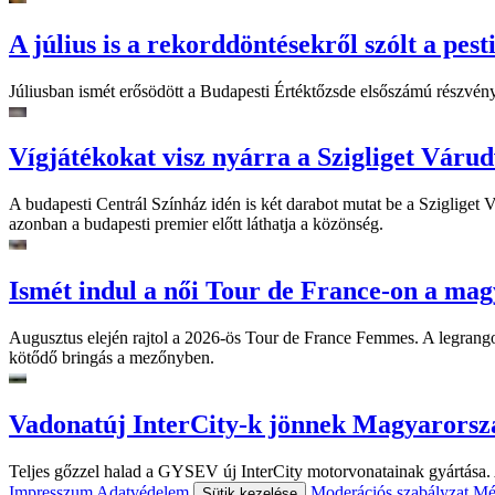
A július is a rekorddöntésekről szólt a pest
Júliusban ismét erősödött a Budapesti Értéktőzsde elsőszámú részvén
Vígjátékokat visz nyárra a Szigliget Váru
A budapesti Centrál Színház idén is két darabot mutat be a Szigliget
azonban a budapesti premier előtt láthatja a közönség.
Ismét indul a női Tour de France-on a mag
Augusztus elején rajtol a 2026-ös Tour de France Femmes. A legrango
kötődő bringás a mezőnyben.
Vadonatúj InterCity-k jönnek Magyarorsz
Teljes gőzzel halad a GYSEV új InterCity motorvonatainak gyártása. A
Impresszum
Adatvédelem
Moderációs szabályzat
Mé
Sütik kezelése