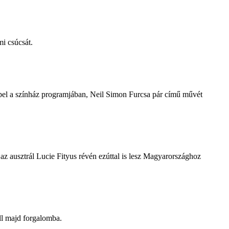
i csúcsát.
repel a színház programjában, Neil Simon Furcsa pár című művét
z ausztrál Lucie Fityus révén ezúttal is lesz Magyarországhoz
ll majd forgalomba.