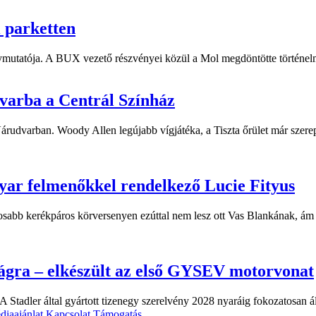
i parketten
ymutatója. A BUX vezető részvényei közül a Mol megdöntötte történelm
dvarba a Centrál Színház
 Várudvarban. Woody Allen legújabb vígjátéka, a Tiszta őrület már sze
yar felmenőkkel rendelkező Lucie Fityus
sabb kerékpáros körversenyen ezúttal nem lesz ott Vas Blankának, ám a
ágra – elkészült az első GYSEV motorvonat
 Stadler által gyártott tizenegy szerelvény 2028 nyaráig fokozatosan á
diaajánlat
Kapcsolat
Támogatás