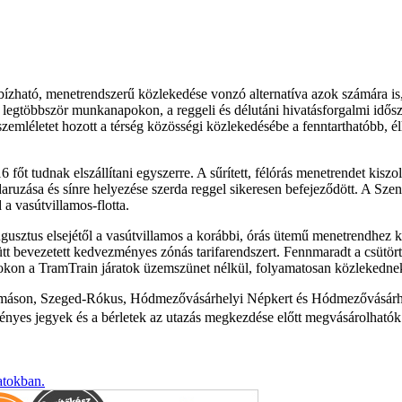
ató, menetrendszerű közlekedése vonzó alternatíva azok számára is, ak
legtöbbször munkanapokon, a reggeli és délutáni hivatásforgalmi idős
 szemléletet hozott a térség közösségi közlekedésébe a fenntarthatóbb, 
t tudnak elszállítani egyszerre. A sűrített, félórás menetrendet kiszo
aruzása és sínre helyezése szerda reggel sikeresen befejeződött. A Sze
 a vasútvillamos-flotta.
sztus elsejétől a vasútvillamos a korábbi, órás ütemű menetrendhez képe
tt bevezetett kedvezményes zónás tarifarendszert. Fennmaradt a csütört
pokon a TramTrain járatok üzemszünet nélkül, folyamatosan közlekedne
llomáson, Szeged-Rókus, Hódmezővásárhelyi Népkert és Hódmezővásárh
nyes jegyek és a bérletek az utazás megkezdése előtt megvásárolhatók
atokban.