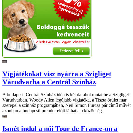
Vígjátékokat visz nyárra a Szigliget
Várudvarba a Centrál Színház
A budapesti Centrál Színház idén is két darabot mutat be a Szigliget
Várudvarban. Woody Allen legújabb vígjátéka, a Tiszta őrület már
szerepel a színház programjában, Neil Simon Furcsa pár című művét
azonban a budapesti premier előtt láthatja a közönség.
Ismét indul a női Tour de France-on a