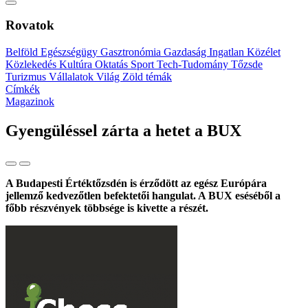
Rovatok
Belföld
Egészségügy
Gasztronómia
Gazdaság
Ingatlan
Közélet
Közlekedés
Kultúra
Oktatás
Sport
Tech-Tudomány
Tőzsde
Turizmus
Vállalatok
Világ
Zöld témák
Címkék
Magazinok
Gyengüléssel zárta a hetet a BUX
A Budapesti Értéktőzsdén is érződött az egész Európára
jellemző kedvezőtlen befektetői hangulat. A BUX eséséből a
főbb részvények többsége is kivette a részét.