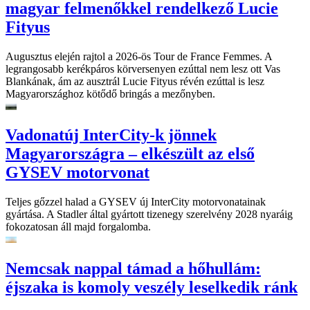
magyar felmenőkkel rendelkező Lucie
Fityus
Augusztus elején rajtol a 2026-ös Tour de France Femmes. A
legrangosabb kerékpáros körversenyen ezúttal nem lesz ott Vas
Blankának, ám az ausztrál Lucie Fityus révén ezúttal is lesz
Magyarországhoz kötődő bringás a mezőnyben.
Vadonatúj InterCity-k jönnek
Magyarországra – elkészült az első
GYSEV motorvonat
Teljes gőzzel halad a GYSEV új InterCity motorvonatainak
gyártása. A Stadler által gyártott tizenegy szerelvény 2028 nyaráig
fokozatosan áll majd forgalomba.
Nemcsak nappal támad a hőhullám:
éjszaka is komoly veszély leselkedik ránk