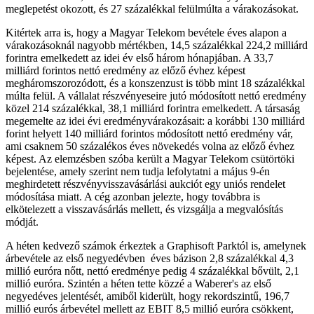
meglepetést okozott, és 27 százalékkal felülmúlta a várakozásokat.
Kitértek arra is, hogy a Magyar Telekom bevétele éves alapon a
várakozásoknál nagyobb mértékben, 14,5 százalékkal 224,2 milliárd
forintra emelkedett az idei év első három hónapjában. A 33,7
milliárd forintos nettó eredmény az előző évhez képest
megháromszorozódott, és a konszenzust is több mint 18 százalékkal
múlta felül. A vállalat részvényeseire jutó módosított nettó eredmény
közel 214 százalékkal, 38,1 milliárd forintra emelkedett. A társaság
megemelte az idei évi eredményvárakozásait: a korábbi 130 milliárd
forint helyett 140 milliárd forintos módosított nettó eredmény vár,
ami csaknem 50 százalékos éves növekedés volna az előző évhez
képest. Az elemzésben szóba került a Magyar Telekom csütörtöki
bejelentése, amely szerint nem tudja lefolytatni a május 9-én
meghirdetett részvényvisszavásárlási aukciót egy uniós rendelet
módosítása miatt. A cég azonban jelezte, hogy továbbra is
elkötelezett a visszavásárlás mellett, és vizsgálja a megvalósítás
módját.
A héten kedvező számok érkeztek a Graphisoft Parktól is, amelynek
árbevétele az első negyedévben éves bázison 2,8 százalékkal 4,3
millió euróra nőtt, nettó eredménye pedig 4 százalékkal bővült, 2,1
millió euróra. Szintén a héten tette közzé a Waberer's az első
negyedéves jelentését, amiből kiderült, hogy rekordszintű, 196,7
millió eurós árbevétel mellett az EBIT 8,5 millió euróra csökkent,