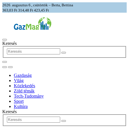
2026. augusztus 6., csütörtök – Berta, Bettina
363,03 Ft
314,48 Ft
423,45 Ft
Keresés
Gazdaság
Világ
Közlekedés
Zöld témák
Tech-Tudomány
Sport
Kultúra
Keresés