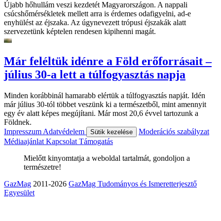
Újabb hőhullám veszi kezdetét Magyarországon. A nappali
csúcshőmérsékletek mellett arra is érdemes odafigyelni, ad-e
enyhülést az éjszaka. Az úgynevezett trópusi éjszakák alatt
szervezetünk képtelen rendesen kipihenni magát.
Már feléltük idénre a Föld erőforrásait –
július 30-a lett a túlfogyasztás napja
Minden korábbinál hamarabb elértük a túlfogyasztás napját. Idén
már július 30-tól többet veszünk ki a természetből, mint amennyit
egy év alatt képes megújítani. Már most 20,6 évvel tartozunk a
Földnek.
Impresszum
Adatvédelem
Moderációs szabályzat
Sütik kezelése
Médiaajánlat
Kapcsolat
Támogatás
Mielőtt kinyomtatja a weboldal tartalmát, gondoljon a
természetre!
GazMag
2011-2026
GazMag Tudományos és Ismeretterjesztő
Egyesület