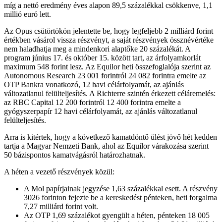
míg a nettó eredmény éves alapon 89,5 százalékkal csökkenve, 1,1
millió euró lett.
Az Opus csütörtökön jelentette be, hogy legfeljebb 2 milliárd forint
értékben vásárol vissza részvényt, a saját részvények össznévértéke
nem haladhatja meg a mindenkori alaptőke 20 százalékát. A
program június 17. és október 15. között tart, az árfolyamkorlát
maximum 548 forint lesz. Az Equilor heti összefoglalója szerint az
Autonomous Research 23 001 forintról 24 082 forintra emelte az
OTP Bankra vonatkozó, 12 havi célárfolyamát, az ajánlás
változatlanul felülteljesítés. A Richterre szintén érkezett céláremelés:
az RBC Capital 12 200 forintról 12 400 forintra emelte a
gyógyszerpapír 12 havi célárfolyamát, az ajánlás változatlanul
felülteljesítés.
Arra is kitértek, hogy a következő kamatdöntő ülést jövő hét kedden
tartja a Magyar Nemzeti Bank, ahol az Equilor várakozása szerint
50 bázispontos kamatvágásról határozhatnak.
A héten a vezető részvények közül:
A Mol papírjainak jegyzése 1,63 százalékkal esett. A részvény
3026 forinton fejezte be a kereskedést pénteken, heti forgalma
7,27 milliárd forint volt.
Az OTP 1,69 százalékot gyengült a héten, pénteken 18 005