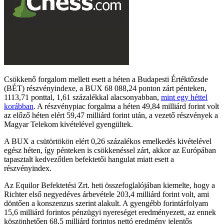
Csökkenő forgalom mellett esett a héten a Budapesti Értéktőzsde
(BÉT) részvényindexe, a BUX 68 088,24 ponton zárt pénteken,
1113,71 ponttal, 1,61 százalékkal alacsonyabban,
mint egy héttel
korábban
. A részvénypiac forgalma a héten 49,84 milliárd forint volt
az előző héten elért 59,47 milliárd forint után, a vezető részvények a
Magyar Telekom kivételével gyengültek.
A BUX a csütörtökön elért 0,26 százalékos emelkedés kivételével
egész héten, így pénteken is csökkenéssel zárt, akkor az Európában
tapasztalt kedvezőtlen befektetői hangulat miatt esett a
részvényindex.
Az Equilor Befektetési Zrt. heti összefoglalójában kiemelte, hogy a
Richter első negyedéves árbevétele 203,4 milliárd forint volt, ami
döntően a konszenzus szerint alakult. A gyengébb forintárfolyam
15,6 milliárd forintos pénzügyi nyereséget eredményezett, az ennek
köszönhetően 68,5 milliárd forintos nettó eredmény jelentős