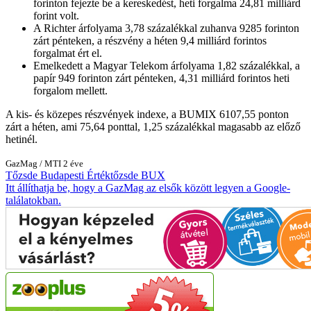
forinton fejezte be a kereskedést, heti forgalma 24,81 milliárd
forint volt.
A Richter árfolyama 3,78 százalékkal zuhanva 9285 forinton
zárt pénteken, a részvény a héten 9,4 milliárd forintos
forgalmat ért el.
Emelkedett a Magyar Telekom árfolyama 1,82 százalékkal, a
papír 949 forinton zárt pénteken, 4,31 milliárd forintos heti
forgalom mellett.
A kis- és közepes részvények indexe, a BUMIX 6107,55 ponton
zárt a héten, ami 75,64 ponttal, 1,25 százalékkal magasabb az előző
hetinél.
GazMag
/
MTI
2 éve
Tőzsde
Budapesti Értéktőzsde
BUX
Itt állíthatja be, hogy a GazMag az elsők között legyen a Google-
találatokban.