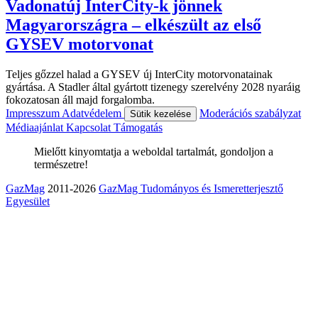
Vadonatúj InterCity-k jönnek
Magyarországra – elkészült az első
GYSEV motorvonat
Teljes gőzzel halad a GYSEV új InterCity motorvonatainak
gyártása. A Stadler által gyártott tizenegy szerelvény 2028 nyaráig
fokozatosan áll majd forgalomba.
Impresszum
Adatvédelem
Moderációs szabályzat
Sütik kezelése
Médiaajánlat
Kapcsolat
Támogatás
Mielőtt kinyomtatja a weboldal tartalmát, gondoljon a
természetre!
GazMag
2011-2026
GazMag Tudományos és Ismeretterjesztő
Egyesület