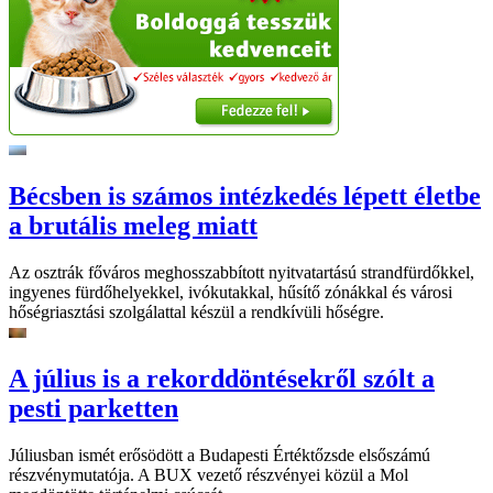
Bécsben is számos intézkedés lépett életbe
a brutális meleg miatt
Az osztrák főváros meghosszabbított nyitvatartású strandfürdőkkel,
ingyenes fürdőhelyekkel, ivókutakkal, hűsítő zónákkal és városi
hőségriasztási szolgálattal készül a rendkívüli hőségre.
A július is a rekorddöntésekről szólt a
pesti parketten
Júliusban ismét erősödött a Budapesti Értéktőzsde elsőszámú
részvénymutatója. A BUX vezető részvényei közül a Mol