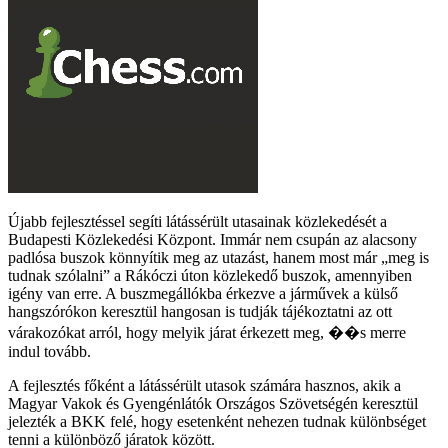
Újabb fejlesztéssel segíti látássérült utasainak közlekedését a
Budapesti Közlekedési Központ. Immár nem csupán az alacsony
padlósa buszok könnyítik meg az utazást, hanem most már „meg is
tudnak szólalni” a Rákóczi úton közlekedő buszok, amennyiben
igény van erre. A buszmegállókba érkezve a járművek a külső
hangszórókon keresztül hangosan is tudják tájékoztatni az ott
várakozókat arról, hogy melyik járat érkezett meg, ��s merre
indul tovább.
A fejlesztés főként a látássérült utasok számára hasznos, akik a
Magyar Vakok és Gyengénlátók Országos Szövetségén keresztül
jelezték a BKK felé, hogy esetenként nehezen tudnak különbséget
tenni a különböző járatok között.