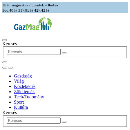
2026. augusztus 7., péntek – Ibolya
366,40 Ft
317,95 Ft
427,42 Ft
Keresés
Gazdaság
Világ
Közlekedés
Zöld témák
Tech-Tudomány
Sport
Kultúra
Keresés