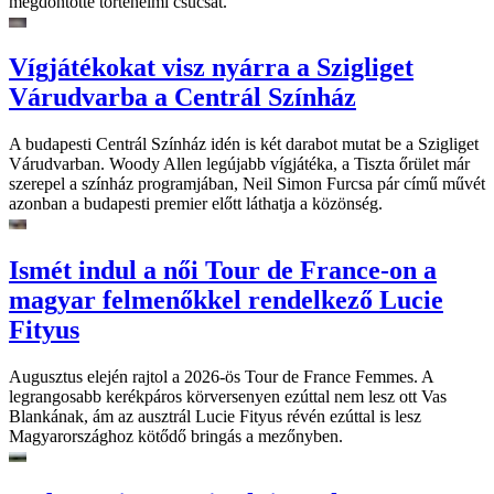
megdöntötte történelmi csúcsát.
Vígjátékokat visz nyárra a Szigliget
Várudvarba a Centrál Színház
A budapesti Centrál Színház idén is két darabot mutat be a Szigliget
Várudvarban. Woody Allen legújabb vígjátéka, a Tiszta őrület már
szerepel a színház programjában, Neil Simon Furcsa pár című művét
azonban a budapesti premier előtt láthatja a közönség.
Ismét indul a női Tour de France-on a
magyar felmenőkkel rendelkező Lucie
Fityus
Augusztus elején rajtol a 2026-ös Tour de France Femmes. A
legrangosabb kerékpáros körversenyen ezúttal nem lesz ott Vas
Blankának, ám az ausztrál Lucie Fityus révén ezúttal is lesz
Magyarországhoz kötődő bringás a mezőnyben.