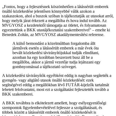
Fontos, hogy a fejlesztésnek köszönhetően a látássérült emberek
önálló közlekedése jelentősen könnyebbé válik azokon a
szakaszokon, ahol a buszok szóban is tájékoztatják az utasokat arról,
hogy melyik járat érkezett a megállóba és hova indul tovább. Az
MVGYOSZ a kezdetektől támogatja az ötletet, és folyamatosan
egyeztettünk a BKK utastájékoztatási szakembereivel
– emelte ki
Benedek Zoltán, az MVGYOSZ akadálymentesítési referense.
A külső bemondást a közelmúltban forgalomba állt
járművek esetén a látássérült emberek a már évek óta
bevált közlekedési távirányítójukkal tudják elindítani,
azonban ha egy korábban beszerzett busz áll be a
megállóba, akkor a jármű vezetője tudja lejátszani egy
gombnyomással a tájékoztató szöveget.
A közlekedési távirányítók egyébként eddig is nagyban segítették a
gyengén- vagy aliglátó utasok önálló közlekedését: ezek
segítségével eddig a megállókban lévő FUTÁR-kijelzők tartalmát
lehetett felolvastatni, most ezt a szolgáltatást fejlesztették tovább a
BKK szakemberei.
A BKK továbbra is elkötelezett amellett, hogy esélyegyenlőségi
szempontok figyelembevételével fejlessze a szolgáltatásait, és
többek között a látássérült emberek önálló közlekedését is