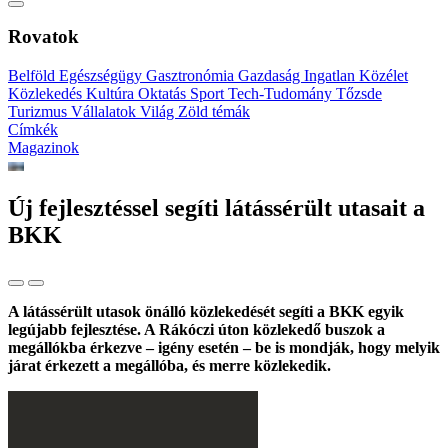
Rovatok
Belföld
Egészségügy
Gasztronómia
Gazdaság
Ingatlan
Közélet
Közlekedés
Kultúra
Oktatás
Sport
Tech-Tudomány
Tőzsde
Turizmus
Vállalatok
Világ
Zöld témák
Címkék
Magazinok
Új fejlesztéssel segíti látássérült utasait a
BKK
A látássérült utasok önálló közlekedését segíti a BKK egyik
legújabb fejlesztése. A Rákóczi úton közlekedő buszok a
megállókba érkezve – igény esetén – be is mondják, hogy melyik
járat érkezett a megállóba, és merre közlekedik.