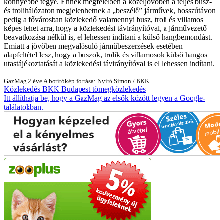
könnyebbé tegye. Ennek megfelelően a közeljövőben a teljes busz-
és trolihálózaton megjelenhetnek a „beszélő” járművek, hosszútávon
pedig a fővárosban közlekedő valamennyi busz, troli és villamos
képes lehet arra, hogy a közlekedési távirányítóval, a járművezető
beavatkozása nélkül is, el lehessen indítani a külső hangbemondást.
Emiatt a jövőben megvalósuló járműbeszerzések esetében
alapfeltétel lesz, hogy a buszok, trolik és villamosok külső hangos
utastájékoztatását a közlekedési távirányítóval is el lehessen indítani.
GazMag
2 éve
A borítókép forrása: Nyirő Simon / BKK
Közlekedés
BKK
Budapest
tömegközlekedés
Itt állíthatja be, hogy a GazMag az elsők között legyen a Google-
találatokban.