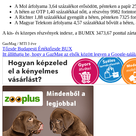
A Mol árfolyama 3,64 százalékot erősödött, pénteken a papír 2564
A héten az OTP 1,40 százalékkal nőtt, a részvény 9982 forinton z
A Richter 1,88 százalékkal gyengült a héten, pénteken 7325 forin
A Magyar Telekom árfolyama 4,57 százalékkal bővült a héten, a p
A kis- és közepes részvények indexe, a BUMIX 3473,67 ponttal zárta a
GazMag
/
MTI
3 éve
Tőzsde
Budapesti Értéktőzsde
BUX
Itt állíthatja be, hogy a GazMag az elsők között legyen a Google-talál