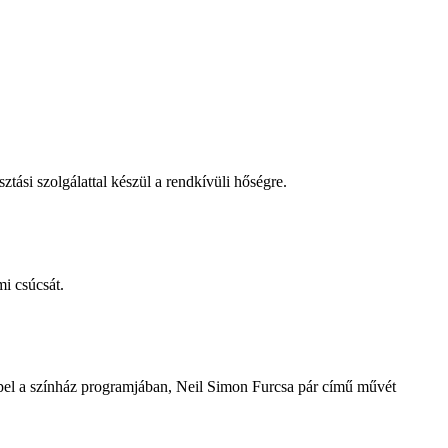
tási szolgálattal készül a rendkívüli hőségre.
i csúcsát.
repel a színház programjában, Neil Simon Furcsa pár című művét