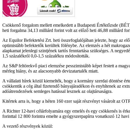
Csökkenő forgalom mellett emelkedett a Budapesti Értéktőzsde (BÉT
heti forgalma 34,13 milliárd forint volt az előző heti 46,88 milliárd fo
Az Equilor Befektetési Zrt. heti összefoglalójában jelezte, hogy az e
optimistább befektetők kerültek fölénybe. Az elemzés a hét makrogazd
alapkamat jelenlegi szintjének tartós fenntartása szükséges. A negyedév
1,5 százalékról 0,0-1,5 százalékra módosították.
Az S&P feltörekvő piaci elemzése pesszimistább képet festett a magyar
mérleg hiány, és az alacsonyabb devizatartalék miatt.
A vállalati hírek közül kiemelték, hogy a kormány szerdai döntése ér
csökkentik a cég által fizetendő bányajáradékon és enyhítenek az extr
adóátrendezések semleges hatással lesznek az olajtársaságra.
Kitértek arra is, hogy a héten 160 ezer saját részvényt vásárolt az OTP
A Richter 12-havi célárfolyamára egy emelés és egy csökkenés is érke
forinttal 12 800 forintra emelte a gyógyszerpapírra vonatkozó 12 havi 
A vezető részvények közül: