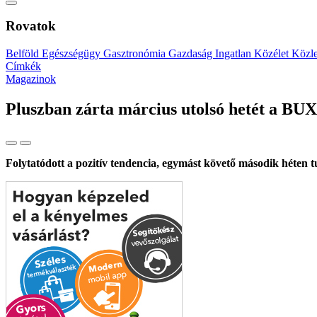
Rovatok
Belföld
Egészségügy
Gasztronómia
Gazdaság
Ingatlan
Közélet
Közl
Címkék
Magazinok
Pluszban zárta március utolsó hetét a BUX
Folytatódott a pozitív tendencia, egymást követő második héten