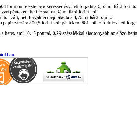
 forinton fejezte be a kereskedést, heti forgalma 6,53 milliárd forintot 
árt pénteken, heti forgalma 34 milliárd forint volt.
ton zárt, heti forgalma meghaladta a 4,76 milliárd forintot.
apír záróára 400,5 forint volt pénteken, 881 millió forintos heti forga
 hetet, ami 10,15 ponttal, 0,29 százalékkal alacsonyabb az előző hetin
atokban.