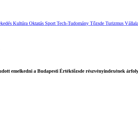
ekedés
Kultúra
Oktatás
Sport
Tech-Tudomány
Tőzsde
Turizmus
Vállal
 tudott emelkedni a Budapesti Értéktőzsde részvényindexének árfo