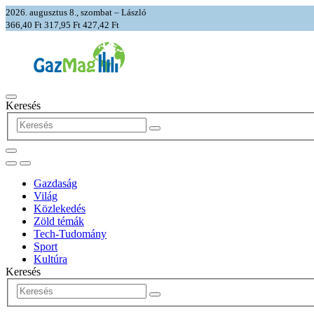
2026. augusztus 8., szombat – László
366,40 Ft
317,95 Ft
427,42 Ft
Keresés
Gazdaság
Világ
Közlekedés
Zöld témák
Tech-Tudomány
Sport
Kultúra
Keresés