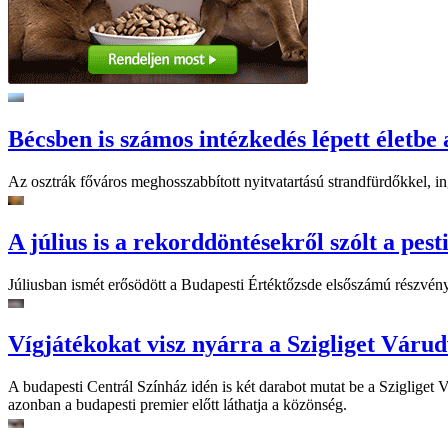
Bécsben is számos intézkedés lépett életbe 
Az osztrák főváros meghosszabbított nyitvatartású strandfürdőkkel, ing
A július is a rekorddöntésekről szólt a pest
Júliusban ismét erősödött a Budapesti Értéktőzsde elsőszámú részvén
Vígjátékokat visz nyárra a Szigliget Váru
A budapesti Centrál Színház idén is két darabot mutat be a Szigliget
azonban a budapesti premier előtt láthatja a közönség.