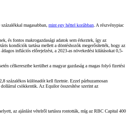
9 százalékkal magasabban,
mint egy héttel korábban
. A részvénypiac
lnek, és fontos makrogazdasági adatok sem érkeztek, így az
áris kondíciók tartása mellett a döntéshozók megerősítették, hogy az
átlagos inflációs előrejelzést, a 2023-as növekedési kilátásokat 0,5-
setén célkeresztbe kerülhet a magyar gazdaság a magas folyó fizetési
2,8 százalékos különadót kell fizetnie. Ezzel párhuzamosan
ollárral csökkentik. Az Equilor összesítése szerint az
ett, az ajánlást vételről tartásra rontották, míg az RBC Capital 400