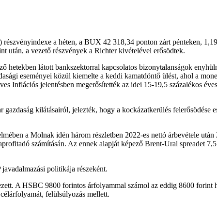
) részvényindexe a héten, a BUX 42 318,34 ponton zárt pénteken, 1,1
rint után, a vezető részvények a Richter kivételével erősödtek.
lőző hetekben látott bankszektorral kapcsolatos bizonytalanságok enyhü
asági eseményei közül kiemelte a keddi kamatdöntő ülést, ahol a monet
es Inflációs jelentésben megerősítették az idei 15-19,5 százalékos éves 
 gazdaság kilátásairól, jelezték, hogy a kockázatkerülés felerősödése e
telmében a Molnak idén három részletben 2022-es nettó árbevétele után 
aprofitadó számításán. Az ennek alapját képező Brent-Ural spreadet 7,5 d
 javadalmazási politikája részeként.
zett. A HSBC 9800 forintos árfolyammal számol az eddig 8600 forint hely
célárfolyamát, felülsúlyozás mellett.