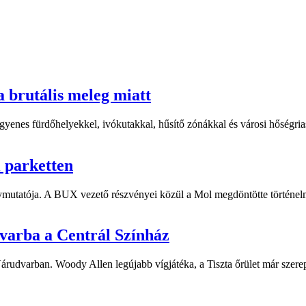
a brutális meleg miatt
yenes fürdőhelyekkel, ivókutakkal, hűsítő zónákkal és városi hőségriasz
i parketten
ymutatója. A BUX vezető részvényei közül a Mol megdöntötte történelm
dvarba a Centrál Színház
 Várudvarban. Woody Allen legújabb vígjátéka, a Tiszta őrület már sze