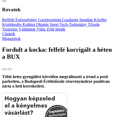
Rovatok
Belföld
Egészségügy
Gasztronómia
Gazdaság
Ingatlan
Közélet
Közlekedés
Kultúra
Oktatás
Sport
Tech-Tudomány
Tőzsde
Turizmus
Vállalatok
Világ
Zöld témák
Címkék
Magazinok
Fordult a kocka: felfelé korrigált a héten
a BUX
Több hetes gyengülést követően megváltozott a trend a pesti
parketten, a Budapesti Értéktőzsde részvényindexe pozitívan
zárta a heti kereskedést.