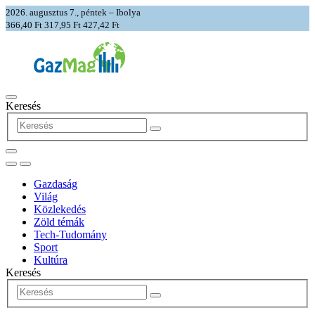
2026. augusztus 7., péntek – Ibolya
366,40 Ft
317,95 Ft
427,42 Ft
Keresés
Gazdaság
Világ
Közlekedés
Zöld témák
Tech-Tudomány
Sport
Kultúra
Keresés