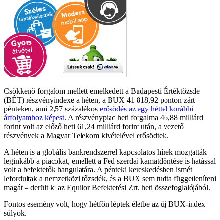
Csökkenő forgalom mellett emelkedett a Budapesti Értéktőzsde
(BÉT) részvényindexe a héten, a BUX 41 818,92 ponton zárt
pénteken, ami 2,57 százalékos
erősödés az egy héttel korábbi
árfolyamhoz képest
. A részvénypiac heti forgalma 46,88 milliárd
forint volt az előző heti 61,24 milliárd forint után, a vezető
részvények a Magyar Telekom kivételével erősödtek.
A héten is a globális bankrendszerrel kapcsolatos hírek mozgatták
leginkább a piacokat, emellett a Fed szerdai kamatdöntése is hatással
volt a befektetők hangulatára. A pénteki kereskedésben ismét
lefordultak a nemzetközi tőzsdék, és a BUX sem tudta függetleníteni
magát – derült ki az Equilor Befektetési Zrt. heti összefoglalójából.
Fontos esemény volt, hogy hétfőn léptek életbe az új BUX-index
súlyok.