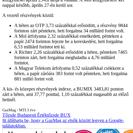
nappal később, április 27-én kerül sor.
A vezető részvények közül:
A héten az OTP 3,73 százalékkal erősödött, a részvény 9844
forinton zárt pénteken, heti forgalma 34 milliárd forint volt.
A Mol árfolyama 2,32 százalékkal emelkedett, pénteken a
papír 2474 forinton fejezte be a kereskedést, heti forgalma
6,53 milliárd forintot tett ki.
A Richter 2,26 százalékkal erősödött a héten, pénteken 7465
forinton zárt, heti forgalma meghaladta a 4,76 milliárd
forintot.
A Magyar Telekom árfolyama 0,52 százalékkal csökkent a
héten, a papír záróára 383 forint volt pénteken, heti forgalma
881 millió forint volt.
A kis- és közepes részvények indexe, a BUMIX 3483,81 ponton
zárt a héten, ami 37,77 ponttal, 1,10 százalékkal magasabb az előző
hetinél.
GazMag
/
MTI
3 éve
Tőzsde
Budapesti Értéktőzsde
BUX
Itt állíthatja be, hogy a GazMag az elsők között legyen a Google-
találatokban.