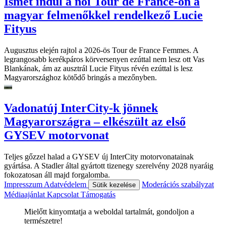
Ismét indul a női Tour de France-on a
magyar felmenőkkel rendelkező Lucie
Fityus
Augusztus elején rajtol a 2026-ös Tour de France Femmes. A
legrangosabb kerékpáros körversenyen ezúttal nem lesz ott Vas
Blankának, ám az ausztrál Lucie Fityus révén ezúttal is lesz
Magyarországhoz kötődő bringás a mezőnyben.
Vadonatúj InterCity-k jönnek
Magyarországra – elkészült az első
GYSEV motorvonat
Teljes gőzzel halad a GYSEV új InterCity motorvonatainak
gyártása. A Stadler által gyártott tizenegy szerelvény 2028 nyaráig
fokozatosan áll majd forgalomba.
Impresszum
Adatvédelem
Moderációs szabályzat
Sütik kezelése
Médiaajánlat
Kapcsolat
Támogatás
Mielőtt kinyomtatja a weboldal tartalmát, gondoljon a
természetre!