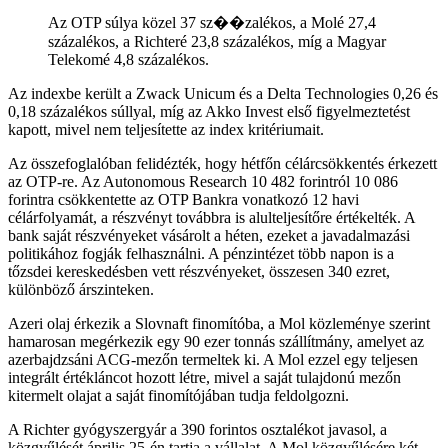
Az OTP súlya közel 37 sz��zalékos, a Molé 27,4
százalékos, a Richteré 23,8 százalékos, míg a Magyar
Telekomé 4,8 százalékos.
Az indexbe került a Zwack Unicum és a Delta Technologies 0,26 és
0,18 százalékos súllyal, míg az Akko Invest első figyelmeztetést
kapott, mivel nem teljesítette az index kritériumait.
Az összefoglalóban felidézték, hogy hétfőn célárcsökkentés érkezett
az OTP-re. Az Autonomous Research 10 482 forintról 10 086
forintra csökkentette az OTP Bankra vonatkozó 12 havi
célárfolyamát, a részvényt továbbra is alulteljesítőre értékelték. A
bank saját részvényeket vásárolt a héten, ezeket a javadalmazási
politikához fogják felhasználni. A pénzintézet több napon is a
tőzsdei kereskedésben vett részvényeket, összesen 340 ezret,
különböző árszinteken.
Azeri olaj érkezik a Slovnaft finomítóba, a Mol közleménye szerint
hamarosan megérkezik egy 90 ezer tonnás szállítmány, amelyet az
azerbajdzsáni ACG-mezőn termeltek ki. A Mol ezzel egy teljesen
integrált értékláncot hozott létre, mivel a saját tulajdonú mezőn
kitermelt olajat a saját finomítójában tudja feldolgozni.
A Richter gyógyszergyár a 390 forintos osztalékot javasol, a
közgyűlését április 25-én tartja a vállalat. A Mol közgyűlésére két