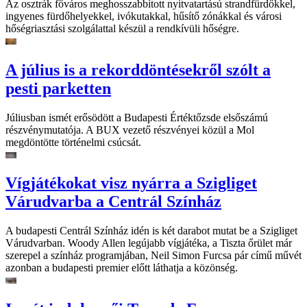
Az osztrák főváros meghosszabbított nyitvatartású strandfürdőkkel,
ingyenes fürdőhelyekkel, ivókutakkal, hűsítő zónákkal és városi
hőségriasztási szolgálattal készül a rendkívüli hőségre.
A július is a rekorddöntésekről szólt a
pesti parketten
Júliusban ismét erősödött a Budapesti Értéktőzsde elsőszámú
részvénymutatója. A BUX vezető részvényei közül a Mol
megdöntötte történelmi csúcsát.
Vígjátékokat visz nyárra a Szigliget
Várudvarba a Centrál Színház
A budapesti Centrál Színház idén is két darabot mutat be a Szigliget
Várudvarban. Woody Allen legújabb vígjátéka, a Tiszta őrület már
szerepel a színház programjában, Neil Simon Furcsa pár című művét
azonban a budapesti premier előtt láthatja a közönség.