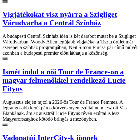
Vígjátékokat visz nyárra a Szigliget
Várudvarba a Centrál Színház
A budapesti Centrál Színház idén is két darabot mutat be a Szigliget
Várudvarban. Woody Allen legújabb vígjátéka, a Tiszta őrület már
szerepel a színház programjában, Neil Simon Furcsa pár című művét
azonban a budapesti premier előtt láthatja a közönség.
Ismét indul a női Tour de France-on a
magyar felmenőkkel rendelkező Lucie
Fityus
Augusztus elején rajtol a 2026-ös Tour de France Femmes. A
legrangosabb kerékpáros körversenyen ezúttal nem lesz ott Vas
Blankának, ám az ausztrál Lucie Fityus révén ezúttal is lesz
Magyarországhoz kötődő bringás a mezőnyben.
Vadonatúj InterCity-k jönnek