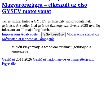
Magyarországra – elkészült az első
GYSEV motorvonat
Teljes gőzzel halad a GYSEV új InterCity motorvonatainak
gyártása. A Stadler által gyártott tizenegy szerelvény 2028 nyaráig
fokozatosan áll majd forgalomba.
Impresszum
Adatvédelem
Moderációs szabályzat
Sütik kezelése
Médiaajánlat
Kapcsolat
Támogatás
Mielőtt kinyomtatja a weboldal tartalmát, gondoljon a
természetre!
GazMag
2011-2026
GazMag Tudományos és Ismeretterjesztő
Egyesület