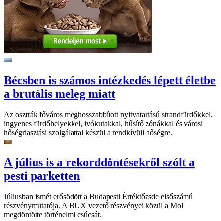
Bécsben is számos intézkedés lépett életbe
a brutális meleg miatt
Az osztrák főváros meghosszabbított nyitvatartású strandfürdőkkel,
ingyenes fürdőhelyekkel, ivókutakkal, hűsítő zónákkal és városi
hőségriasztási szolgálattal készül a rendkívüli hőségre.
A július is a rekorddöntésekről szólt a
pesti parketten
Júliusban ismét erősödött a Budapesti Értéktőzsde elsőszámú
részvénymutatója. A BUX vezető részvényei közül a Mol
megdöntötte történelmi csúcsát.