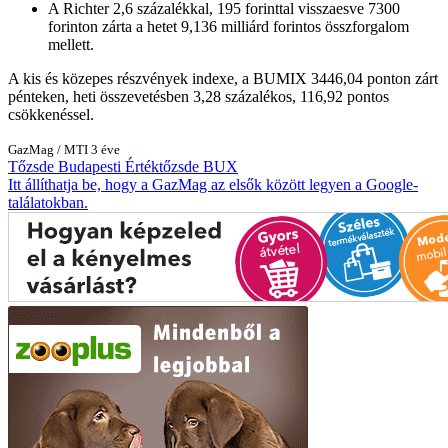
A Richter 2,6 százalékkal, 195 forinttal visszaesve 7300
forinton zárta a hetet 9,136 milliárd forintos összforgalom
mellett.
A kis és közepes részvények indexe, a BUMIX 3446,04 ponton zárt
pénteken, heti összevetésben 3,28 százalékos, 116,92 pontos
csökkenéssel.
GazMag
/
MTI
3 éve
Tőzsde
Budapesti Értéktőzsde
BUX
Itt állíthatja be, hogy a GazMag az elsők között legyen a Google-
találatokban.