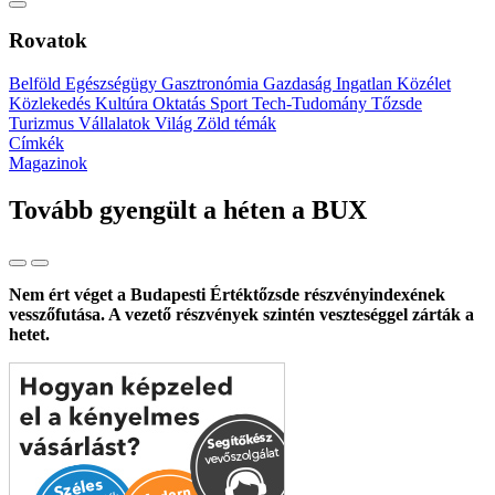
Rovatok
Belföld
Egészségügy
Gasztronómia
Gazdaság
Ingatlan
Közélet
Közlekedés
Kultúra
Oktatás
Sport
Tech-Tudomány
Tőzsde
Turizmus
Vállalatok
Világ
Zöld témák
Címkék
Magazinok
Tovább gyengült a héten a BUX
Nem ért véget a Budapesti Értéktőzsde részvényindexének
vesszőfutása. A vezető részvények szintén veszteséggel zárták a
hetet.