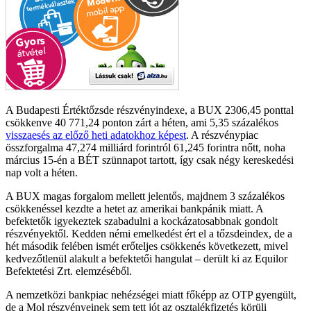
A Budapesti Értéktőzsde részvényindexe, a BUX 2306,45 ponttal
csökkenve 40 771,24 ponton zárt a héten, ami 5,35 százalékos
visszaesés az előző heti adatokhoz képest
. A részvénypiac
összforgalma 47,274 milliárd forintról 61,245 forintra nőtt, noha
március 15-én a BÉT szünnapot tartott, így csak négy kereskedési
nap volt a héten.
A BUX magas forgalom mellett jelentős, majdnem 3 százalékos
csökkenéssel kezdte a hetet az amerikai bankpánik miatt. A
befektetők igyekeztek szabadulni a kockázatosabbnak gondolt
részvényektől. Kedden némi emelkedést ért el a tőzsdeindex, de a
hét második felében ismét erőteljes csökkenés következett, mivel
kedvezőtlenül alakult a befektetői hangulat – derült ki az Equilor
Befektetési Zrt. elemzéséből.
A nemzetközi bankpiac nehézségei miatt főképp az OTP gyengült,
de a Mol részvényeinek sem tett jót az osztalékfizetés körüli