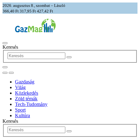
2026. augusztus 8., szombat – László
366,40 Ft
317,95 Ft
427,42 Ft
Keresés
Gazdaság
Világ
Közlekedés
Zöld témák
Tech-Tudomány
Sport
Kultúra
Keresés