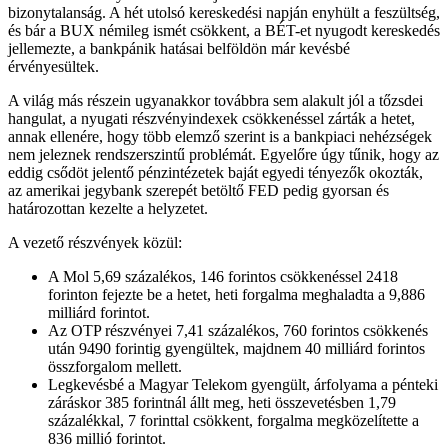
bizonytalanság. A hét utolsó kereskedési napján enyhült a feszültség,
és bár a BUX némileg ismét csökkent, a BÉT-et nyugodt kereskedés
jellemezte, a bankpánik hatásai belföldön már kevésbé
érvényesültek.
A világ más részein ugyanakkor továbbra sem alakult jól a tőzsdei
hangulat, a nyugati részvényindexek csökkenéssel zárták a hetet,
annak ellenére, hogy több elemző szerint is a bankpiaci nehézségek
nem jeleznek rendszerszintű problémát. Egyelőre úgy tűnik, hogy az
eddig csődöt jelentő pénzintézetek baját egyedi tényezők okozták,
az amerikai jegybank szerepét betöltő FED pedig gyorsan és
határozottan kezelte a helyzetet.
A vezető részvények közül:
A Mol 5,69 százalékos, 146 forintos csökkenéssel 2418
forinton fejezte be a hetet, heti forgalma meghaladta a 9,886
milliárd forintot.
Az OTP részvényei 7,41 százalékos, 760 forintos csökkenés
után 9490 forintig gyengültek, majdnem 40 milliárd forintos
összforgalom mellett.
Legkevésbé a Magyar Telekom gyengült, árfolyama a pénteki
záráskor 385 forintnál állt meg, heti összevetésben 1,79
százalékkal, 7 forinttal csökkent, forgalma megközelítette a
836 millió forintot.