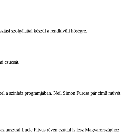
tási szolgálattal készül a rendkívüli hőségre.
i csúcsát.
repel a színház programjában, Neil Simon Furcsa pár című művét
z ausztrál Lucie Fityus révén ezúttal is lesz Magyarországhoz