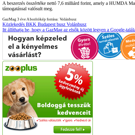
A beszerzés összértéke nettó 7,6 milliárd forint, amely a HUMDA Mag
támogatással valósult meg.
GazMag
3 éve
A borítókép forrása: Volánbusz
Közlekedés
BKK
Budapest
busz
Volánbusz
Itt állíthatja be, hogy a GazMag az elsők között legyen a Google-talál