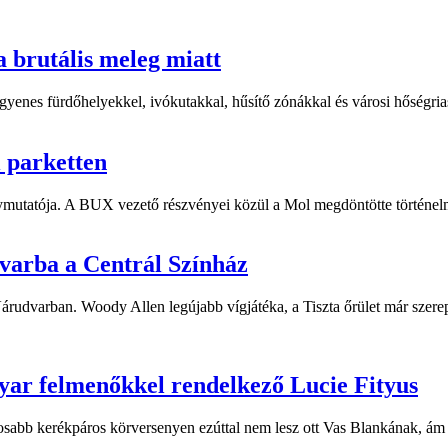
a brutális meleg miatt
yenes fürdőhelyekkel, ivókutakkal, hűsítő zónákkal és városi hőségriasz
i parketten
ymutatója. A BUX vezető részvényei közül a Mol megdöntötte történelm
dvarba a Centrál Színház
 Várudvarban. Woody Allen legújabb vígjátéka, a Tiszta őrület már sze
yar felmenőkkel rendelkező Lucie Fityus
sabb kerékpáros körversenyen ezúttal nem lesz ott Vas Blankának, ám a