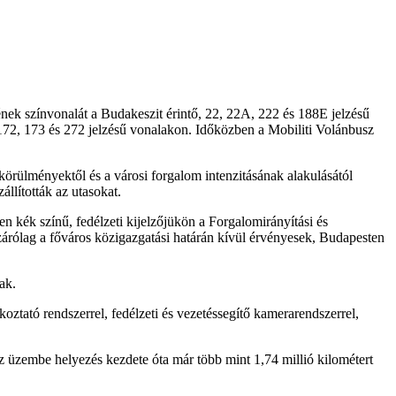
ek színvonalát a Budakeszit érintő, 22, 22A, 222 és 188E jelzésű
172, 173 és 272 jelzésű vonalakon. Időközben a Mobiliti Volánbusz
körülményektől és a városi forgalom intenzitásának alakulásától
llították az utasokat.
n kék színű, fedélzeti kijelzőjükön a Forgalomirányítási és
zárólag a főváros közigazgatási határán kívül érvényesek, Budapesten
ak.
ékoztató rendszerrel, fedélzeti és vezetéssegítő kamerarendszerrel,
 üzembe helyezés kezdete óta már több mint 1,74 millió kilométert