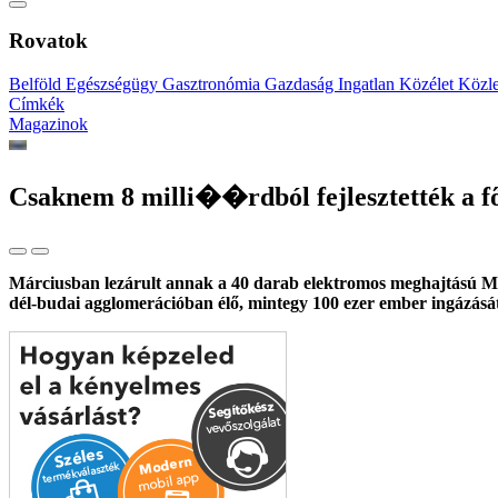
Rovatok
Belföld
Egészségügy
Gasztronómia
Gazdaság
Ingatlan
Közélet
Közl
Címkék
Magazinok
Csaknem 8 milli��rdból fejlesztették a f
Márciusban lezárult annak a 40 darab elektromos meghajtású Merce
dél-budai agglomerációban élő, mintegy 100 ezer ember ingázását 