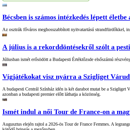
Bécsben is számos intézkedés lépett életbe 
Az osztrák főváros meghosszabbított nyitvatartású strandfürdőkkel, ing
A július is a rekorddöntésekről szólt a pest
Júliusban ismét erősödött a Budapesti Értéktőzsde elsőszámú részvén
Vígjátékokat visz nyárra a Szigliget Váru
A budapesti Centrál Színház idén is két darabot mutat be a Szigliget
azonban a budapesti premier előtt láthatja a közönség.
Ismét indul a női Tour de France-on a mag
Augusztus elején rajtol a 2026-ös Tour de France Femmes. A legrango
kötődő bringás a mezőnyben.