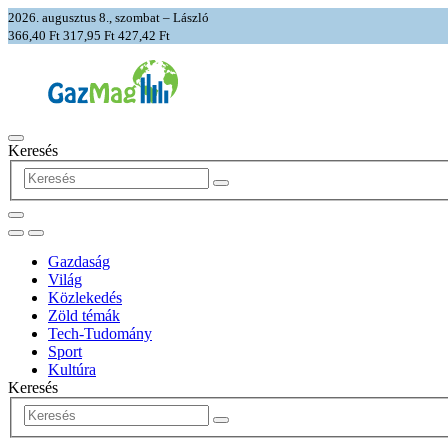
2026. augusztus 8., szombat – László
366,40 Ft
317,95 Ft
427,42 Ft
Keresés
Gazdaság
Világ
Közlekedés
Zöld témák
Tech-Tudomány
Sport
Kultúra
Keresés