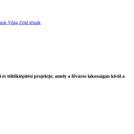
atok
Világ
Zöld témák
 töltőkiépítési projektje, amely a főváros lakosságán kívül a