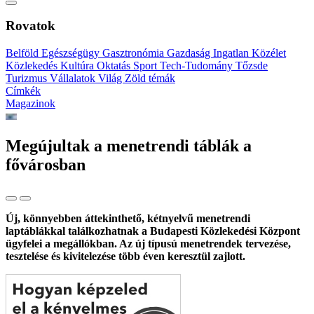
Rovatok
Belföld
Egészségügy
Gasztronómia
Gazdaság
Ingatlan
Közélet
Közlekedés
Kultúra
Oktatás
Sport
Tech-Tudomány
Tőzsde
Turizmus
Vállalatok
Világ
Zöld témák
Címkék
Magazinok
Megújultak a menetrendi táblák a
fővárosban
Új, könnyebben áttekinthető, kétnyelvű menetrendi
laptáblákkal találkozhatnak a Budapesti Közlekedési Központ
ügyfelei a megállókban. Az új típusú menetrendek tervezése,
tesztelése és kivitelezése több éven keresztül zajlott.