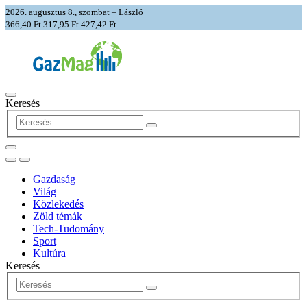
2026. augusztus 8., szombat – László
366,40 Ft
317,95 Ft
427,42 Ft
Keresés
Gazdaság
Világ
Közlekedés
Zöld témák
Tech-Tudomány
Sport
Kultúra
Keresés