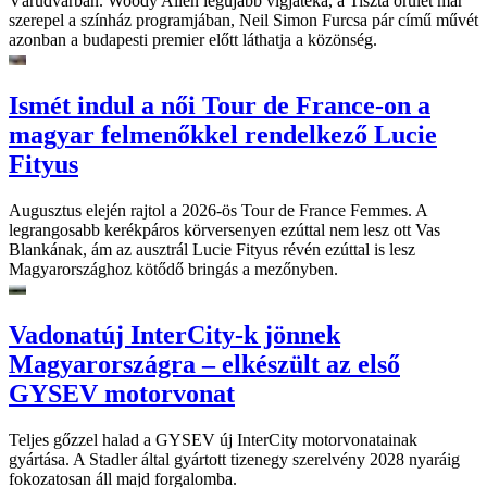
Várudvarban. Woody Allen legújabb vígjátéka, a Tiszta őrület már
szerepel a színház programjában, Neil Simon Furcsa pár című művét
azonban a budapesti premier előtt láthatja a közönség.
Ismét indul a női Tour de France-on a
magyar felmenőkkel rendelkező Lucie
Fityus
Augusztus elején rajtol a 2026-ös Tour de France Femmes. A
legrangosabb kerékpáros körversenyen ezúttal nem lesz ott Vas
Blankának, ám az ausztrál Lucie Fityus révén ezúttal is lesz
Magyarországhoz kötődő bringás a mezőnyben.
Vadonatúj InterCity-k jönnek
Magyarországra – elkészült az első
GYSEV motorvonat
Teljes gőzzel halad a GYSEV új InterCity motorvonatainak
gyártása. A Stadler által gyártott tizenegy szerelvény 2028 nyaráig
fokozatosan áll majd forgalomba.