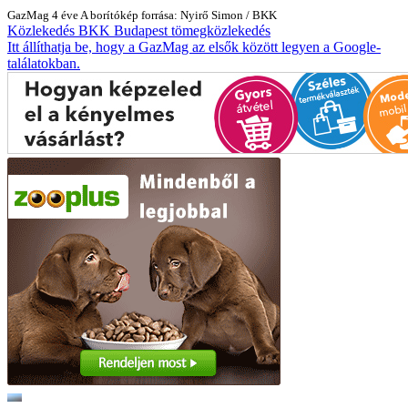
GazMag
4 éve
A borítókép forrása: Nyirő Simon / BKK
Közlekedés
BKK
Budapest
tömegközlekedés
Itt állíthatja be, hogy a GazMag az elsők között legyen a Google-
találatokban.