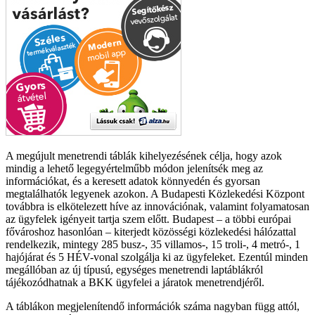
A megújult menetrendi táblák kihelyezésének célja, hogy azok
mindig a lehető legegyértelműbb módon jelenítsék meg az
információkat, és a keresett adatok könnyedén és gyorsan
megtalálhatók legyenek azokon. A Budapesti Közlekedési Központ
továbbra is elkötelezett híve az innovációnak, valamint folyamatosan
az ügyfelek igényeit tartja szem előtt. Budapest – a többi európai
fővároshoz hasonlóan – kiterjedt közösségi közlekedési hálózattal
rendelkezik, mintegy 285 busz-, 35 villamos-, 15 troli-, 4 metró-, 1
hajójárat és 5 HÉV-vonal szolgálja ki az ügyfeleket. Ezentúl minden
megállóban az új típusú, egységes menetrendi laptáblákról
tájékozódhatnak a BKK ügyfelei a járatok menetrendjéről.
A táblákon megjelenítendő információk száma nagyban függ attól,