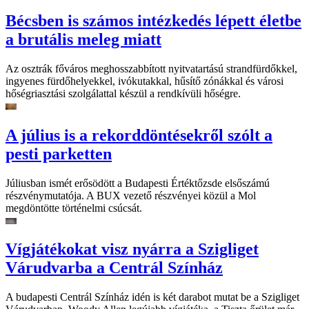
Bécsben is számos intézkedés lépett életbe
a brutális meleg miatt
Az osztrák főváros meghosszabbított nyitvatartású strandfürdőkkel,
ingyenes fürdőhelyekkel, ivókutakkal, hűsítő zónákkal és városi
hőségriasztási szolgálattal készül a rendkívüli hőségre.
A július is a rekorddöntésekről szólt a
pesti parketten
Júliusban ismét erősödött a Budapesti Értéktőzsde elsőszámú
részvénymutatója. A BUX vezető részvényei közül a Mol
megdöntötte történelmi csúcsát.
Vígjátékokat visz nyárra a Szigliget
Várudvarba a Centrál Színház
A budapesti Centrál Színház idén is két darabot mutat be a Szigliget