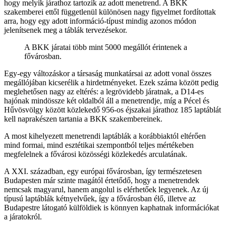
hogy melyik járathoz tartozik az adott menetrend. A BKK
szakemberei ettől függetlenül különösen nagy figyelmet fordítottak
arra, hogy egy adott információ-típust mindig azonos módon
jelenítsenek meg a táblák tervezésekor.
A BKK járatai több mint 5000 megállót érintenek a
fővárosban.
Egy-egy változáskor a társaság munkatársai az adott vonal összes
megállójában kicserélik a hirdetményeket. Ezek száma között pedig
meglehetősen nagy az eltérés: a legrövidebb járatnak, a D14-es
hajónak mindössze két oldalból áll a menetrendje, míg a Pécel és
Hűvösvölgy között közlekedő 956-os éjszakai járathoz 185 laptáblát
kell naprakészen tartania a BKK szakembereinek.
A most kihelyezett menetrendi laptáblák a korábbiaktól eltérően
mind formai, mind esztétikai szempontból teljes mértékeben
megfelelnek a fővárosi közösségi közlekedés arculatának.
A XXI. században, egy európai fővárosban, így természetesen
Budapesten már szinte magától értetődő, hogy a menetrendek
nemcsak magyarul, hanem angolul is elérhetőek legyenek. Az új
típusú laptáblák kétnyelvűek, így a fővárosban élő, illetve az
Budapestre látogató külföldiek is könnyen kaphatnak információkat
a járatokról.