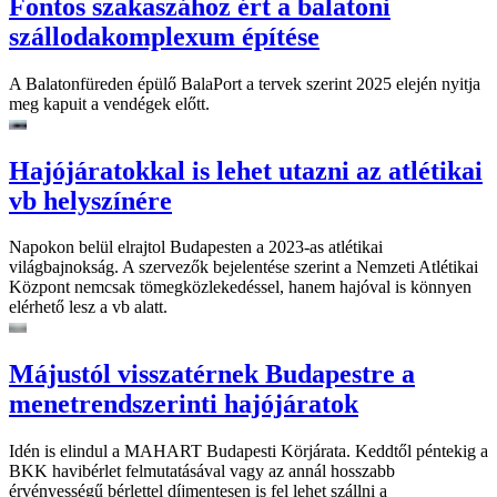
Fontos szakaszához ért a balatoni
szállodakomplexum építése
A Balatonfüreden épülő BalaPort a tervek szerint 2025 elején nyitja
meg kapuit a vendégek előtt.
Hajójáratokkal is lehet utazni az atlétikai
vb helyszínére
Napokon belül elrajtol Budapesten a 2023-as atlétikai
világbajnokság. A szervezők bejelentése szerint a Nemzeti Atlétikai
Központ nemcsak tömegközlekedéssel, hanem hajóval is könnyen
elérhető lesz a vb alatt.
Májustól visszatérnek Budapestre a
menetrendszerinti hajójáratok
Idén is elindul a MAHART Budapesti Körjárata. Keddtől péntekig a
BKK havibérlet felmutatásával vagy az annál hosszabb
érvényességű bérlettel díjmentesen is fel lehet szállni a