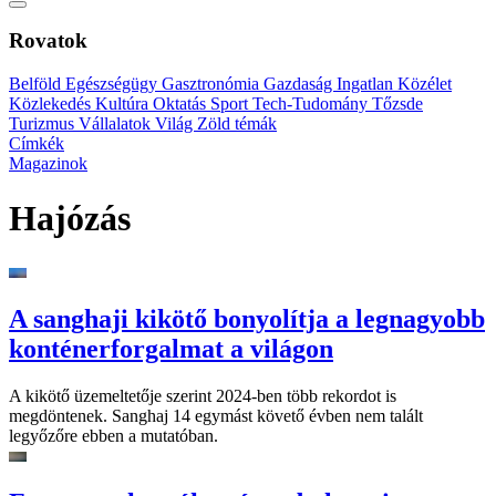
Rovatok
Belföld
Egészségügy
Gasztronómia
Gazdaság
Ingatlan
Közélet
Közlekedés
Kultúra
Oktatás
Sport
Tech-Tudomány
Tőzsde
Turizmus
Vállalatok
Világ
Zöld témák
Címkék
Magazinok
Hajózás
A sanghaji kikötő bonyolítja a legnagyobb
konténerforgalmat a világon
A kikötő üzemeltetője szerint 2024-ben több rekordot is
megdöntenek. Sanghaj 14 egymást követő évben nem talált
legyőzőre ebben a mutatóban.