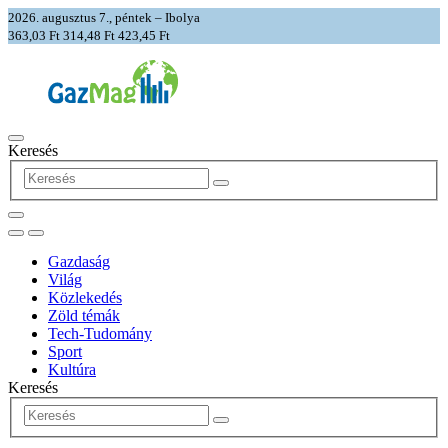
2026. augusztus 7., péntek – Ibolya
363,03 Ft
314,48 Ft
423,45 Ft
Keresés
Gazdaság
Világ
Közlekedés
Zöld témák
Tech-Tudomány
Sport
Kultúra
Keresés