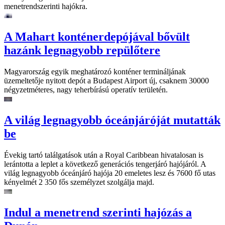
menetrendszerinti hajókra.
A Mahart konténerdepójával bővült
hazánk legnagyobb repülőtere
Magyarország egyik meghatározó konténer termináljának
üzemeltetője nyitott depót a Budapest Airport új, csaknem 30000
négyzetméteres, nagy teherbírású operatív területén.
A világ legnagyobb óceánjáróját mutatták
be
Évekig tartó találgatások után a Royal Caribbean hivatalosan is
lerántotta a leplet a következő generációs tengerjáró hajójáról. A
világ legnagyobb óceánjáró hajója 20 emeletes lesz és 7600 fő utas
kényelmét 2 350 fős személyzet szolgálja majd.
Indul a menetrend szerinti hajózás a