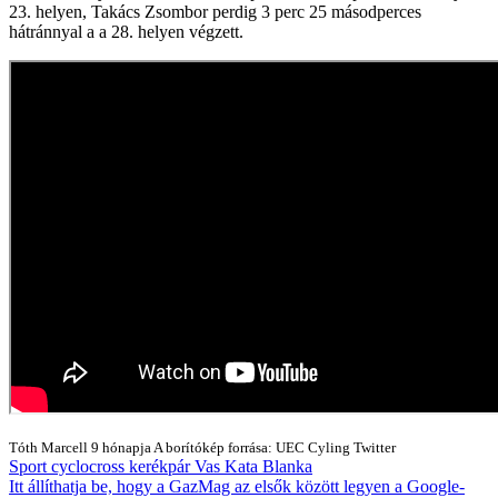
23. helyen, Takács Zsombor perdig 3 perc 25 másodperces
hátránnyal a a 28. helyen végzett.
Tóth Marcell
9 hónapja
A borítókép forrása: UEC Cyling Twitter
Sport
cyclocross
kerékpár
Vas Kata Blanka
Itt állíthatja be, hogy a GazMag az elsők között legyen a Google-