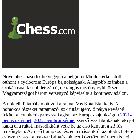
November második hétvégéjén a belgiumi Middelkerke adott
otthont a cyclocross Európa-bajnokságnak. A legtöbb számban a
szokásosnál kisebb létszámú, de rangos mezőny gyűlt össze,
Magyarországot három versenyző képviselte a kontinesviadalon.
A nők elit futamában ott volt a rajtnál Vas Kata Blanka is. A
homokos részeket tartalmazó, sok futást igénylő pálya kevésbé
feküdt a terepkerékpáros szakágban az Európa-bajnokságon
2021-
ben ezüstérmet
,
2022-ben bronzérmet
szerző Vas Blankának, aki jól
kapta el a rajtot, másodikként vette be az első kanyart a 23 fős
mezőnyben. Az első homokos részen a másodikról az ötödik helyre
csúszott vissza a magyar bringás, aki ezt követően már nem is volt