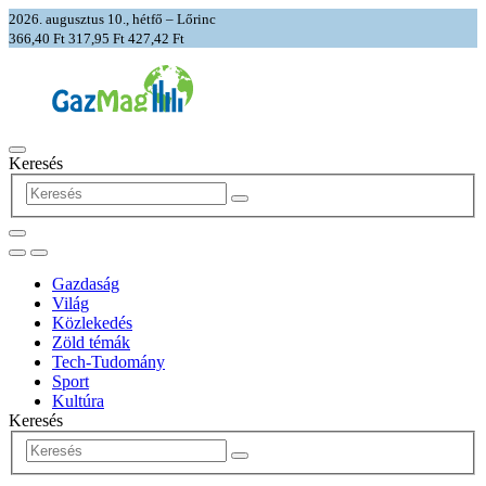
2026. augusztus 10., hétfő – Lőrinc
366,40 Ft
317,95 Ft
427,42 Ft
Keresés
Gazdaság
Világ
Közlekedés
Zöld témák
Tech-Tudomány
Sport
Kultúra
Keresés