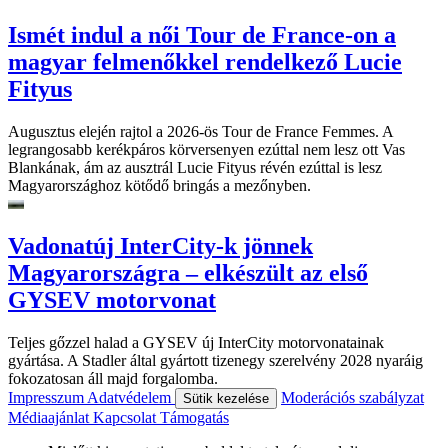
Ismét indul a női Tour de France-on a
magyar felmenőkkel rendelkező Lucie
Fityus
Augusztus elején rajtol a 2026-ös Tour de France Femmes. A
legrangosabb kerékpáros körversenyen ezúttal nem lesz ott Vas
Blankának, ám az ausztrál Lucie Fityus révén ezúttal is lesz
Magyarországhoz kötődő bringás a mezőnyben.
Vadonatúj InterCity-k jönnek
Magyarországra – elkészült az első
GYSEV motorvonat
Teljes gőzzel halad a GYSEV új InterCity motorvonatainak
gyártása. A Stadler által gyártott tizenegy szerelvény 2028 nyaráig
fokozatosan áll majd forgalomba.
Impresszum
Adatvédelem
Moderációs szabályzat
Sütik kezelése
Médiaajánlat
Kapcsolat
Támogatás