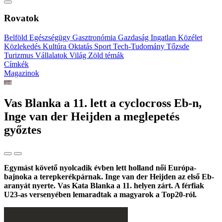
Rovatok
Belföld
Egészségügy
Gasztronómia
Gazdaság
Ingatlan
Közélet
Közlekedés
Kultúra
Oktatás
Sport
Tech-Tudomány
Tőzsde
Turizmus
Vállalatok
Világ
Zöld témák
Címkék
Magazinok
Vas Blanka a 11. lett a cyclocross Eb-n,
Inge van der Heijden a meglepetés
győztes
Egymást követő nyolcadik évben lett holland női Európa-
bajnoka a terepkerékpárnak. Inge van der Heijden az első Eb-
aranyát nyerte. Vas Kata Blanka a 11. helyen zárt. A férfiak
U23-as versenyében lemaradtak a magyarok a Top20-ról.