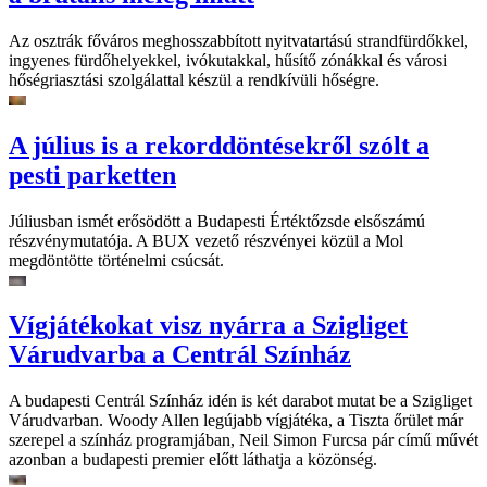
Az osztrák főváros meghosszabbított nyitvatartású strandfürdőkkel,
ingyenes fürdőhelyekkel, ivókutakkal, hűsítő zónákkal és városi
hőségriasztási szolgálattal készül a rendkívüli hőségre.
A július is a rekorddöntésekről szólt a
pesti parketten
Júliusban ismét erősödött a Budapesti Értéktőzsde elsőszámú
részvénymutatója. A BUX vezető részvényei közül a Mol
megdöntötte történelmi csúcsát.
Vígjátékokat visz nyárra a Szigliget
Várudvarba a Centrál Színház
A budapesti Centrál Színház idén is két darabot mutat be a Szigliget
Várudvarban. Woody Allen legújabb vígjátéka, a Tiszta őrület már
szerepel a színház programjában, Neil Simon Furcsa pár című művét
azonban a budapesti premier előtt láthatja a közönség.