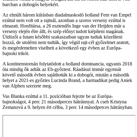
harcban a dobogós helyekért.
Az elmúlt három kiírásban diadalmaskodó holland Fem van Empel
ezúttal nem volt ott a rajtnál, azonban a szoros verseny ezúttal is
elmaratt. Honfitársa, a 26 esztendős Inge van der Heijden már a
verseny elején élre állt, és szép előnyt tudott kiépíteni magának.
Üldözői a futam későbbi szakaszaiban ugyan tudtak közelíteni
hozzá, de utolérni nem tudták, így végül rajt-cél győzelmet aratott,
és megérdemelten viselheti a következő egy évben az Európa-
bajnoki trikót.
A kontinenstornán folytatódott a holland dominancia, ugyanis 2018
óta mindig ők adták az Eb-győztest. Ráadásul immár egymsát
követő második évben sajátították ki a dobogót, miután a második
helyet a 2021-es győztes Lucinda Brand, a harmadikat pedig Aniek
van Alphen szerzete meg.
Vas Blanka ezúttal a 11. pozícióban fejezte be az Európa-
bajnokságot, 4 perc 21 másodperces hátránnyal. A cseh Kristyna
Zemanová a 9. helyen ért célba, 3 perc 14 másodperces hátrányban.