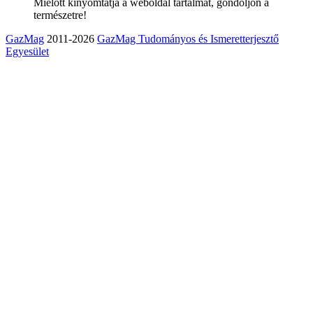
Mielőtt kinyomtatja a weboldal tartalmát, gondoljon a
természetre!
GazMag
2011-2026
GazMag Tudományos és Ismeretterjesztő
Egyesület