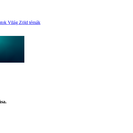
atok
Világ
Zöld témák
ása.