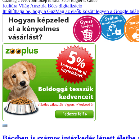
GazMag
2 éve
A borítókép forrása: Peter Kogler © Globe
Kultúra
Világ
Ausztria
Bécs
digitalizáció
Itt állíthatja be, hogy a GazMag az elsők között legyen a Google-talál
Bécsben is számos intézkedés lépett életbe 