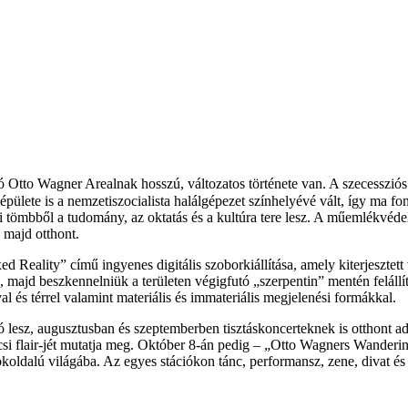
ó Otto Wagner Arealnak hosszú, változatos története van. A szecesszió
 épülete is a nemzetiszocialista halálgépezet színhelyévé vált, így ma f
i tömbből a tudomány, az oktatás és a kultúra tere lesz. A műemlékvédel
d majd otthont.
d Reality” című ingyenes digitális szoborkiállítása, amely kiterjesztet
majd beszkennelniük a területen végigfutó „szerpentin” mentén felállít
val és térrel valamint materiális és immateriális megjelenési formákkal.
tó lesz, augusztusban és szeptemberben tisztáskoncerteknek is otthont
 bécsi flair-jét mutatja meg. Október 8-án pedig – „Otto Wagners Wande
ldalú világába. Az egyes stációkon tánc, performansz, zene, divat és 