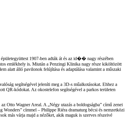
s épületegyüttest 1907-ben adták át és az id�� nagy részében
ontos emlékhely is. Miután a Penzingi Klinika nagy része kiköltözött
em alatt álló pavilonok felújítása és adaptálása valamint a műszaki
t valóság segítségével jeleníti meg a 3D-s műalkotásokat. Ehhez a
ott QR-kódokat. Az okostelefon segítségével a parkos területen
 ad az Otto Wagner Areal. A „Négy utazás a boldogságba” című zenei
ring Wonders” címmel – Philippe Riéra dramaturg bécsi és nemzetközi
sok más várja majd a nézőket, akik maguk is szerves részeivé