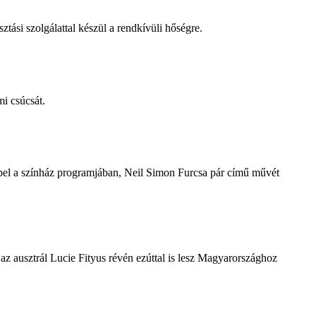
tási szolgálattal készül a rendkívüli hőségre.
i csúcsát.
repel a színház programjában, Neil Simon Furcsa pár című művét
z ausztrál Lucie Fityus révén ezúttal is lesz Magyarországhoz