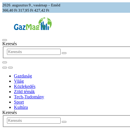
2026. augusztus 9., vasárnap – Emőd
366,40 Ft
317,95 Ft
427,42 Ft
Keresés
Gazdaság
Világ
Közlekedés
Zöld témák
Tech-Tudomány
Sport
Kultúra
Keresés