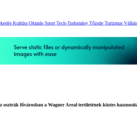
ekedés
Kultúra
Oktatás
Sport
Tech-Tudomány
Tőzsde
Turizmus
Vállal
 az osztrák fővárosban a Wagner Areal területének köztes hasznosít