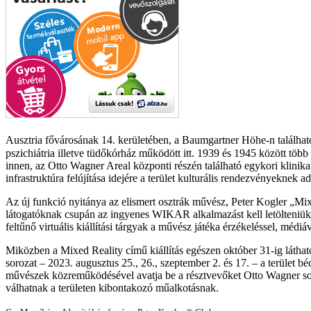
Ausztria fővárosának 14. kerületében, a Baumgartner Höhe-n találhat
pszichiátria illetve tüdőkórház működött itt. 1939 és 1945 között több
innen, az Otto Wagner Areal központi részén található egykori klinika
infrastruktúra felújítása idejére a terület kulturális rendezvényeknek a
Az új funkció nyitánya az elismert osztrák művész, Peter Kogler „Mixe
látogatóknak csupán az ingyenes WIKAR alkalmazást kell letölteniük, 
feltűnő virtuális kiállítási tárgyak a művész játéka érzékeléssel, médiá
Miközben a Mixed Reality című kiállítás egészen október 31-ig látha
sorozat – 2023. augusztus 25., 26., szeptember 2. és 17. – a terület
művészek közreműködésével avatja be a résztvevőket Otto Wagner soko
válhatnak a területen kibontakozó műalkotásnak.