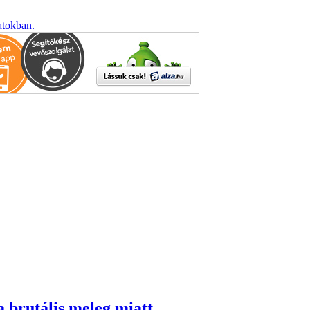
atokban.
a brutális meleg miatt