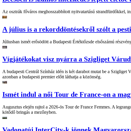
Az osztrák főváros meghosszabbított nyitvatartású strandfürdőkkel, ing
A július is a rekorddöntésekről szólt a pest
Júliusban ismét erősödött a Budapesti Értéktőzsde elsőszámú részvén
Vígjátékokat visz nyárra a Szigliget Váru
A budapesti Centrál Színház idén is két darabot mutat be a Szigliget
azonban a budapesti premier előtt láthatja a közönség.
Ismét indul a női Tour de France-on a mag
Augusztus elején rajtol a 2026-ös Tour de France Femmes. A legrango
kötődő bringás a mezőnyben.
Vadonatúj InterCity-k jönnek Magyarorsz