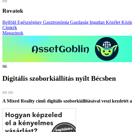
Rovatok
Belföld
Egészségügy
Gasztronómia
Gazdaság
Ingatlan
Közélet
Közl
Címkék
Magazinok
Digitális szoborkiállítás nyílt Bécsben
A Mixed Reality című digitális szoborkiállításával veszi kezdetét