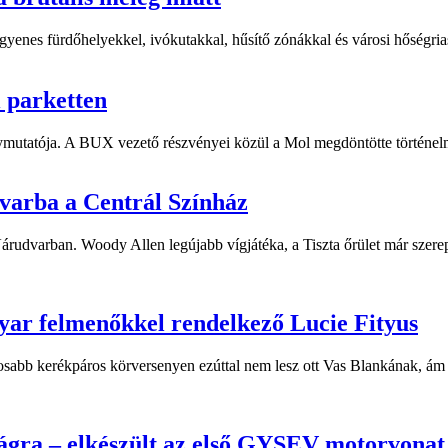
yenes fürdőhelyekkel, ivókutakkal, hűsítő zónákkal és városi hőségriasz
i parketten
ymutatója. A BUX vezető részvényei közül a Mol megdöntötte történelm
dvarba a Centrál Színház
 Várudvarban. Woody Allen legújabb vígjátéka, a Tiszta őrület már sze
yar felmenőkkel rendelkező Lucie Fityus
sabb kerékpáros körversenyen ezúttal nem lesz ott Vas Blankának, ám a
ágra – elkészült az első GYSEV motorvonat