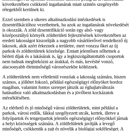
következtében csökkenő ingatlanárak miatt szintén szegényebb
rétegekből kerülnek ki.
Ezzel szemben a sikeres alkalmazkodási intézkedések is
dzsentrifikációhoz vezethetnek, ha azok az ingatlanárak növekedését
is okozzák. A zöld dzsentrifikáció során egy alsó- vagy
középosztályú környék zöldterületi fejlesztésének következtében az
eredeti lakosságot kiszorítják a nagyobb vásárlóerővel rendelkező új
lakosok, akik azért érkeznek a területre, mert vonzza őket az új
parkok és zöldterületek közelsége. Emiatt jelentősen nőhetnek a
bérleti díjak és a lakásárak is, így a legkiszolgáltatottabb csoportok
nem tudnak megbirkózni az árakkal, és más, kevésbé vonzó,
alacsonyabb életminőségű városrészekbe költöznek.
A zöldterületek nem véletlenül vonzóak a lakosság számára, hiszen
számos, a jóllétet fokozó, például egészségügyi előnyöket hordoz
magában, valamint fontos szerepet játszik az éghajlatváltozás
hatásaihoz való alkalmazkodásban és a jövőbeni kockázatok
mérséklésében.
Az elérhető és jó minőségű városi zöldterületek, mint például a
parkok, városi erdők, fákkal szegélyezett utcák, kertek, illetve a
folyópartok és tengerpartok jelentős egészségügyi előnyökkel járnak
a helyi közösségek számára. A zöldfelületek javítják a levegő
minőségét, csökkentik a zajt és növelik a biológiai sokféleséget. A