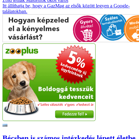
Zöld témák
Másfélfok
okos város
Itt állíthatja be, hogy a GazMag az elsők között legyen a Google-
találatokban.
Bécsben is számos intézkedés lépett életbe