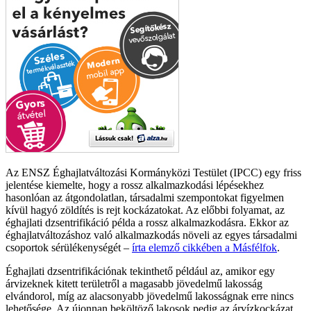
Az ENSZ Éghajlatváltozási Kormányközi Testület (IPCC) egy friss
jelentése kiemelte, hogy a rossz alkalmazkodási lépésekhez
hasonlóan az átgondolatlan, társadalmi szempontokat figyelmen
kívül hagyó zöldítés is rejt kockázatokat. Az előbbi folyamat, az
éghajlati dzsentrifikáció példa a rossz alkalmazkodásra. Ekkor az
éghajlatváltozáshoz való alkalmazkodás növeli az egyes társadalmi
csoportok sérülékenységét –
írta elemző cikkében a Másfélfok
.
Éghajlati dzsentrifikációnak tekinthető például az, amikor egy
árvizeknek kitett területről a magasabb jövedelmű lakosság
elvándorol, míg az alacsonyabb jövedelmű lakosságnak erre nincs
lehetősége. Az újonnan beköltöző lakosok pedig az árvízkockázat