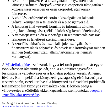
Az alulról építkező és a kiszolgáltatott helyzetben lévő
lakosság számára létrejövő közösségi csoportok támogatása a
közösségszervezésben és ezen csoportok igényeinek
felmérése.
A zöldítési erőfeszítések során a kiszolgáltatott lakosok
igényei kerüljenek a fejlesztők és a piac igényei elé.
A lakosság által vezérelt formális és informális zöldítési
projektek támogatása (például közösség kertek létrehozása).
A városfejlesztés előtt a lehetséges dzsentrifikációs hatások
felmérése és lehetőség szerinti mérséklése.
A szociális lakhatás és a szociális jóléti szolgáltatások
finanszírozásának folytatása és növelése a kormányzat minden
szintjén (önkormányzati, állami/tartományi és nemzeti
kormányzat).
A
Másfélfok cikke
azzal zárul, hogy a felsorolt pontokra már egyre
több városban láthatunk példát, ahol a zöldfelület egyenlőbb
biztosítását a várostervezés és a lakhatási politika vezérli. A német
főváros, Berlin például a környezeti igazságosság elvét használja a
tervezés során, ezzel kerülve el a környezeti és társadalmi problémák
felhalmozódását bizonyos városrészekben. Bécsben pedig a
városvezetés a zöldfelületekkel kapcsolatos szempontokat
beépíti a
szociális lakástervezésbe
.
GazMag
3 éve
A borítókép forrása: Pixabay