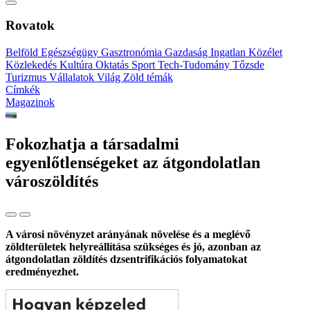
Rovatok
Belföld
Egészségügy
Gasztronómia
Gazdaság
Ingatlan
Közélet
Közlekedés
Kultúra
Oktatás
Sport
Tech-Tudomány
Tőzsde
Turizmus
Vállalatok
Világ
Zöld témák
Címkék
Magazinok
Fokozhatja a társadalmi
egyenlőtlenségeket az átgondolatlan
városzöldítés
A városi növényzet arányának növelése és a meglévő
zöldterületek helyreállítása szükséges és jó, azonban az
átgondolatlan zöldítés dzsentrifikációs folyamatokat
eredményezhet.