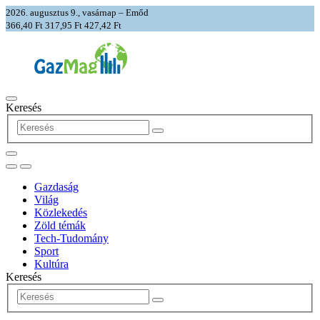
2026. augusztus 9., vasárnap – Emőd
366,40 Ft
317,95 Ft
427,42 Ft
Keresés
Gazdaság
Világ
Közlekedés
Zöld témák
Tech-Tudomány
Sport
Kultúra
Keresés