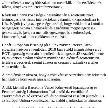
zöldterületek a meleg időszakokban mérséklik a hőmérsékletet, és
hűvös, árnyékos területeket biztosítanak.
Ráadásul a helyi közösségek használhatják a zöldterületeket
testmozgásra és társas interakciókra, valamint kikapcsolódásra is.
Közelségük javítja az egészséget azáltal, hogy csökkenti a krónikus
betegségek okozta elhalálozást és a krónikus megbetegedések
gyakoriságát, javítja a mentális egészséget és a terhességek
kimenetelét, valamint csökkenti az elhízást.
Habár Európában látszólag jól állunk zöldterületekkel, azok
eloszlása nagyon egyenlőtlen. 2018-ban a zöld infrastruktúra a 38
EGT-tagország városainak területének átlagosan 42 százalékát tette
ki, miközben a bárki számára nyilvánosan elérhető zöldfelületek
területe a becslések szerint átlagosan csupán 3 százaléka a teljes
városterületnek.
A problémát az okozza, hogy a zöld várostervezésben nem fektetnek
hangsúlyt a környezeti igazságosságra.
A cikk kiemeli a Barcelona Városi Környezeti Igazságosság és
Fenntarthatóság Laboratórium által a zöld dzsentrifikáció
csökkentését célzó eszközökről és politikákról készített jelentést. Ez
az Európai Unióra vonatkozóan az alábbi ajánlásokat tartalmazza: