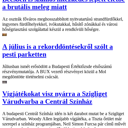
a brutális meleg miatt
Az osztrák főváros meghosszabbított nyitvatartású strandfürdőkkel,
ingyenes fürdőhelyekkel, ivókutakkal, hűsítő zónákkal és városi
hőségriasztási szolgálattal készül a rendkívüli hőségre.
A július is a rekorddöntésekről szólt a
pesti parketten
Júliusban ismét erősödött a Budapesti Értéktőzsde elsőszámú
részvénymutatója. A BUX vezető részvényei közül a Mol
megdöntötte történelmi csúcsát.
Vígjátékokat visz nyárra a Szigliget
Várudvarba a Centrál Színház
A budapesti Centrál Színház idén is két darabot mutat be a Szigliget
Várudvarban. Woody Allen legújabb vígjátéka, a Tiszta őrület már
szerepel a színház programjában, Neil Simon Furcsa pár című művét