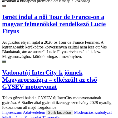
azonban a budapesti premier előtt láthatja a közönség.
Ismét indul a női Tour de France-on a
magyar felmenőkkel rendelkező Lucie
Fityus
Augusztus elején rajtol a 2026-ös Tour de France Femmes. A
legrangosabb kerékpáros körversenyen ezúttal nem lesz ott Vas
Blankának, ám az ausztrál Lucie Fityus révén ezúttal is lesz
Magyarországhoz kötődő bringás a mezőnyben.
Vadonatúj InterCity-k jönnek
Magyarországra – elkészült az első
GYSEV motorvonat
Teljes gőzzel halad a GYSEV új InterCity motorvonatainak
gyártása. A Stadler által gyártott tizenegy szerelvény 2028 nyaráig
fokozatosan áll majd forgalomba.
Impresszum
Adatvédelem
Moderációs szabályzat
Sütik kezelése
Médiaajánlat
Kapcsolat
Támogatás