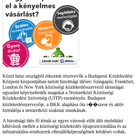
Közel húsz országból érkeztek résztvevők a Budapesti Közlekedési
Központ központjában tartott bizottsági ülésre: Szingapúr, Frankfurt,
London és New York közösségi közlekedésszervező társaságai
egyaránt képviseltették magukat a Nemzetközi Közösségi
Közlekedési Szövetség (UITP) eseményén. Budapest
közlekedésszervezője, a BKK alapítása óta r��szese és aktív
formálója a nemzetközi szakmai munkának.
A bizottsági ülés fő témái az egyes városok előtt álló mobilitási
kihívások mellett a közösségi közlekedés újrapozicionálása és az
infrastruktúra-rendszerek ellenállóképességének kérdései voltak.