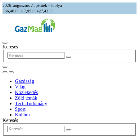
2026. augusztus 7., péntek – Ibolya
366,40 Ft
317,95 Ft
427,42 Ft
Keresés
Gazdaság
Világ
Közlekedés
Zöld témák
Tech-Tudomány
Sport
Kultúra
Keresés