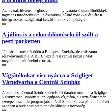
Az osztrák főváros meghosszabbított nyitvatartású strandfürdőkkel,
ingyenes fürdőhelyekkel, ivókutakkal, hűsítő zónákkal és városi
hőségriasztási szolgálattal készül a rendkívüli hőségre.
A július is a rekorddöntésekről szólt a
pesti parketten
Júliusban ismét erősödött a Budapesti Értéktőzsde elsőszámú
részvénymutatója. A BUX vezető részvényei közül a Mol
megdöntötte történelmi csúcsát.
Vígjátékokat visz nyárra a Szigliget
Várudvarba a Centrál Színház
A budapesti Centrál Színház idén is két darabot mutat be a Szigliget
Várudvarban. Woody Allen legújabb vígjátéka, a Tiszta őrület már
szerepel a színház programjában, Neil Simon Furcsa pár című művét
azonban a budapesti premier előtt láthatja a közönség.