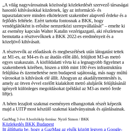
A világ nagyvárosainak közösségi közlekedését szervező társaságai
hasonló kihívásokkal küzdenek, így az információ- és
tapasztalatcsere minden elkötelezett szakember alapvető érdeke és a
fejlődés feltétele. Ezért tartotta fontosnak a BKK, hogy
vendéglátóként is erősítse nemzetközi szerepvállalását
– emelte ki
az esemény kapcsán Walter Katalin vezérigazgató, aki részletesen
bemutatta a résztvevőknek a BKK 2022-es eredményeit és a
közeljövő kihívásait.
A résztvevők az előadások és megbeszélések után látogatást tettek
az M1-es, az M4-es és az átadás előtt álló, felújított M3-as metró
egyes szakaszain. A kisföldalatti vívta ki a legnagyobb figyelmet a
szakemberek körében, hiszen a több mint 100 éves infrastruktúra
felújítása és üzemeltetése nem budapesti sajátosság, más nagy múltú
városokat is kihívások elé állít. Ahogyan az akadálymentesítés is,
amely az ötven évvel ezelőtt kialakított metró aluljárók felújításánál
igényelt különleges megoldásokat (például az M3-as metró ferde
liftje).
A héten lezajlott szakmai eseményen elhangzottak részét képezik
majd a UITP most készülő szakmai kiadványainak és ajánlásainak.
GazMag
3 éve
A borítókép forrása: Nyirő Simon / BKK
Közlekedés
BKK
Budapest
Itt állíthatja be, hogy a GazMag az elsők között legyen a Google-