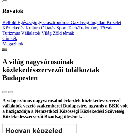
Rovatok
Belföld
Egészségügy
Gasztronómia
Gazdaság
Ingatlan
Közélet
Közlekedés
Kultúra
Oktatás
Sport
Tech-Tudomány
Tőzsde
Turizmus
Vállalatok
Világ
Zöld témák
Címkék
Magazinok
A világ nagyvárosainak
közlekedésszervezői találkoztak
Budapesten
A világ számos nagyvárosából érkeztek közlekedésszervező
vállalatok vezető szakemberei Budapestre, ugyanis a BKK volt
a házigazdája a Nemzetközi Közösségi Közlekedési Szövetség
Közlekedésszervezői Bizottság ülésének.