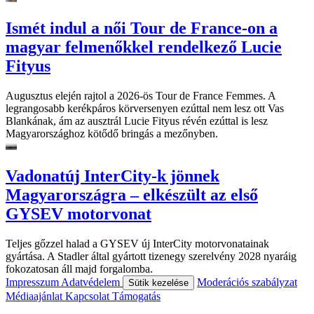
Ismét indul a női Tour de France-on a
magyar felmenőkkel rendelkező Lucie
Fityus
Augusztus elején rajtol a 2026-ös Tour de France Femmes. A
legrangosabb kerékpáros körversenyen ezúttal nem lesz ott Vas
Blankának, ám az ausztrál Lucie Fityus révén ezúttal is lesz
Magyarországhoz kötődő bringás a mezőnyben.
Vadonatúj InterCity-k jönnek
Magyarországra – elkészült az első
GYSEV motorvonat
Teljes gőzzel halad a GYSEV új InterCity motorvonatainak
gyártása. A Stadler által gyártott tizenegy szerelvény 2028 nyaráig
fokozatosan áll majd forgalomba.
Impresszum
Adatvédelem
Moderációs szabályzat
Sütik kezelése
Médiaajánlat
Kapcsolat
Támogatás