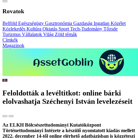
Rovatok
Belföld
Egészségügy
Gasztronómia
Gazdaság
Ingatlan
Közélet
Közlekedés
Kultúra
Oktatás
Sport
Tech-Tudomány
Tőzsde
Turizmus
Vállalatok
Világ
Zöld témák
Címkék
Magazinok
Feloldották a levéltitkot: online bárki
elolvashatja Széchenyi István levelezéseit
Az ELKH Bölcsészettudományi Kutatóközpont
Történettudományi Intézete a készülő nyomtatott kiadás mellett
2022. december 14-től online elérhető adatbázisban is közzéteszi