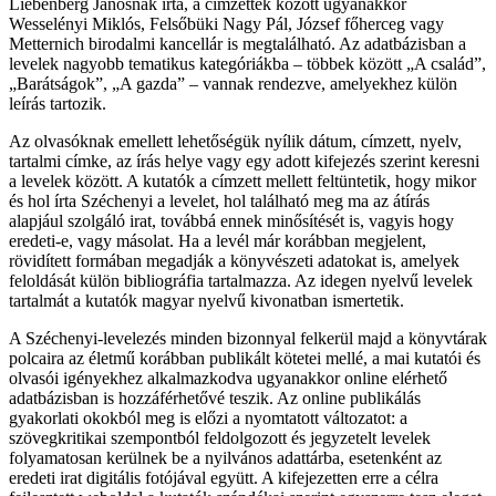
Liebenberg Jánosnak írta, a címzettek között ugyanakkor
Wesselényi Miklós, Felsőbüki Nagy Pál, József főherceg vagy
Metternich birodalmi kancellár is megtalálható. Az adatbázisban a
levelek nagyobb tematikus kategóriákba ‒ többek között „A család”,
„Barátságok”, „A gazda” ‒ vannak rendezve, amelyekhez külön
leírás tartozik.
Az olvasóknak emellett lehetőségük nyílik dátum, címzett, nyelv,
tartalmi címke, az írás helye vagy egy adott kifejezés szerint keresni
a levelek között. A kutatók a címzett mellett feltüntetik, hogy mikor
és hol írta Széchenyi a levelet, hol található meg ma az átírás
alapjául szolgáló irat, továbbá ennek minősítését is, vagyis hogy
eredeti-e, vagy másolat. Ha a levél már korábban megjelent,
rövidített formában megadják a könyvészeti adatokat is, amelyek
feloldását külön bibliográfia tartalmazza. Az idegen nyelvű levelek
tartalmát a kutatók magyar nyelvű kivonatban ismertetik.
A Széchenyi-levelezés minden bizonnyal felkerül majd a könyvtárak
polcaira az életmű korábban publikált kötetei mellé, a mai kutatói és
olvasói igényekhez alkalmazkodva ugyanakkor online elérhető
adatbázisban is hozzáférhetővé teszik. Az online publikálás
gyakorlati okokból meg is előzi a nyomtatott változatot: a
szövegkritikai szempontból feldolgozott és jegyzetelt levelek
folyamatosan kerülnek be a nyilvános adattárba, esetenként az
eredeti irat digitális fotójával együtt. A kifejezetten erre a célra