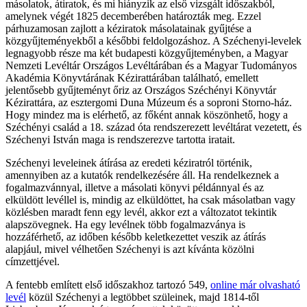
másolatok, átiratok, és mi hiányzik az első vizsgált időszakból,
amelynek végét 1825 decemberében határozták meg. Ezzel
párhuzamosan zajlott a kéziratok másolatainak gyűjtése a
közgyűjteményekből a későbbi feldolgozáshoz. A Széchenyi-levelek
legnagyobb része ma két budapesti közgyűjteményben, a Magyar
Nemzeti Levéltár Országos Levéltárában és a Magyar Tudományos
Akadémia Könyvtárának Kézirattárában található, emellett
jelentősebb gyűjteményt őriz az Országos Széchényi Könyvtár
Kézirattára, az esztergomi Duna Múzeum és a soproni Storno-ház.
Hogy mindez ma is elérhető, az főként annak köszönhető, hogy a
Széchényi család a 18. század óta rendszerezett levéltárat vezetett, és
Széchenyi István maga is rendszerezve tartotta iratait.
Széchenyi leveleinek átírása az eredeti kéziratról történik,
amennyiben az a kutatók rendelkezésére áll. Ha rendelkeznek a
fogalmazvánnyal, illetve a másolati könyvi példánnyal és az
elküldött levéllel is, mindig az elküldöttet, ha csak másolatban vagy
közlésben maradt fenn egy levél, akkor ezt a változatot tekintik
alapszövegnek. Ha egy levélnek több fogalmazványa is
hozzáférhető, az időben később keletkezettet veszik az átírás
alapjául, mivel vélhetően Széchenyi is azt kívánta közölni
címzettjével.
A fentebb említett első időszakhoz tartozó 549,
online már olvasható
levél
közül Széchenyi a legtöbbet szüleinek, majd 1814-től