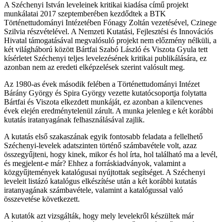
A Széchenyi István leveleinek kritikai kiadása című projekt
munkálatai 2017 szeptemberében kezdődtek a BTK
Történettudományi Intézetében Fónagy Zoltán vezetésével, Czinege
Szilvia részvételével. A Nemzeti Kutatási, Fejlesztési és Innovációs
Hivatal támogatásával megvalósuló projekt nem előzmény nélküli, a
két világháború között Bártfai Szabó László és Viszota Gyula tett
kísérletet Széchenyi teljes levelezésének kritikai publikálására, ez
azonban nem az eredeti elképzelések szerint valósult meg.
Az 1980-as évek második felében a Történettudományi Intézet
Bárány György és Spira György vezette kutatócsoportja folytatta
Bártfai és Viszota elkezdett munkáját, ez azonban a kilencvenes
évek elején eredménytelenül zárult. A munka jelenleg e két korábbi
kutatás iratanyagának felhasználásával zajlik.
A kutatás első szakaszának egyik fontosabb feladata a fellelhető
Széchenyi-levelek adatszinten történő számbavétele volt, azaz
összegyűjteni, hogy kinek, mikor és hol írta, hol található ma a levél,
és megjelent-e már? Ehhez a forráskiadványok, valamint a
közgyűjtemények katalógusai nyújtottak segítséget. A Széchenyi
leveleit listázó katalógus elkészítése után a két korábbi kutatás
iratanyagának számbavétele, valamint a katalógussal való
összevetése következett.
A kutatók azt vizsgálták, hogy mely levelekről készültek már