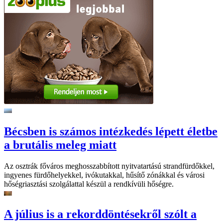
Bécsben is számos intézkedés lépett életbe
a brutális meleg miatt
Az osztrák főváros meghosszabbított nyitvatartású strandfürdőkkel,
ingyenes fürdőhelyekkel, ivókutakkal, hűsítő zónákkal és városi
hőségriasztási szolgálattal készül a rendkívüli hőségre.
A július is a rekorddöntésekről szólt a