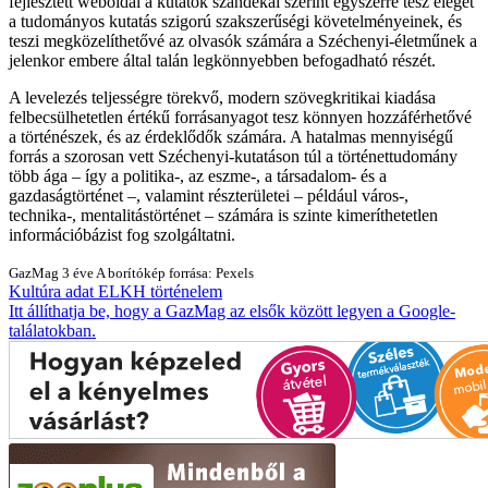
fejlesztett weboldal a kutatók szándékai szerint egyszerre tesz eleget
a tudományos kutatás szigorú szakszerűségi követelményeinek, és
teszi megközelíthetővé az olvasók számára a Széchenyi-életműnek a
jelenkor embere által talán legkönnyebben befogadható részét.
A levelezés teljességre törekvő, modern szövegkritikai kiadása
felbecsülhetetlen értékű forrásanyagot tesz könnyen hozzáférhetővé
a történészek, és az érdeklődők számára. A hatalmas mennyiségű
forrás a szorosan vett Széchenyi-kutatáson túl a történettudomány
több ága ‒ így a politika-, az eszme-, a társadalom- és a
gazdaságtörténet ‒, valamint részterületei ‒ például város-,
technika-, mentalitástörténet ‒ számára is szinte kimeríthetetlen
információbázist fog szolgáltatni.
GazMag
3 éve
A borítókép forrása: Pexels
Kultúra
adat
ELKH
történelem
Itt állíthatja be, hogy a GazMag az elsők között legyen a Google-
találatokban.