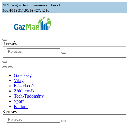
2026. augusztus 9., vasárnap – Emőd
366,40 Ft
317,95 Ft
427,42 Ft
Keresés
Gazdaság
Világ
Közlekedés
Zöld témák
Tech-Tudomány
Sport
Kultúra
Keresés