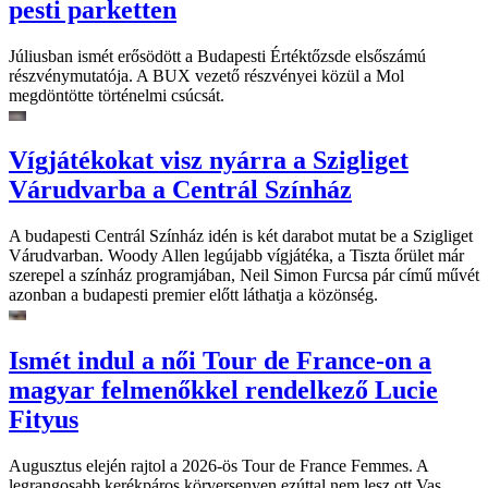
pesti parketten
Júliusban ismét erősödött a Budapesti Értéktőzsde elsőszámú
részvénymutatója. A BUX vezető részvényei közül a Mol
megdöntötte történelmi csúcsát.
Vígjátékokat visz nyárra a Szigliget
Várudvarba a Centrál Színház
A budapesti Centrál Színház idén is két darabot mutat be a Szigliget
Várudvarban. Woody Allen legújabb vígjátéka, a Tiszta őrület már
szerepel a színház programjában, Neil Simon Furcsa pár című művét
azonban a budapesti premier előtt láthatja a közönség.
Ismét indul a női Tour de France-on a
magyar felmenőkkel rendelkező Lucie
Fityus
Augusztus elején rajtol a 2026-ös Tour de France Femmes. A
legrangosabb kerékpáros körversenyen ezúttal nem lesz ott Vas