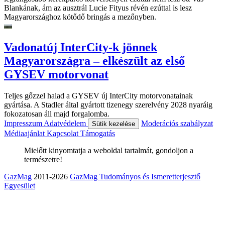
Blankának, ám az ausztrál Lucie Fityus révén ezúttal is lesz
Magyarországhoz kötődő bringás a mezőnyben.
Vadonatúj InterCity-k jönnek
Magyarországra – elkészült az első
GYSEV motorvonat
Teljes gőzzel halad a GYSEV új InterCity motorvonatainak
gyártása. A Stadler által gyártott tizenegy szerelvény 2028 nyaráig
fokozatosan áll majd forgalomba.
Impresszum
Adatvédelem
Moderációs szabályzat
Sütik kezelése
Médiaajánlat
Kapcsolat
Támogatás
Mielőtt kinyomtatja a weboldal tartalmát, gondoljon a
természetre!
GazMag
2011-2026
GazMag Tudományos és Ismeretterjesztő
Egyesület