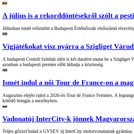
A július is a rekorddöntésekről szólt a pest
Júliusban ismét erősödött a Budapesti Értéktőzsde elsőszámú részvén
Vígjátékokat visz nyárra a Szigliget Váru
A budapesti Centrál Színház idén is két darabot mutat be a Szigliget
azonban a budapesti premier előtt láthatja a közönség.
Ismét indul a női Tour de France-on a mag
Augusztus elején rajtol a 2026-ös Tour de France Femmes. A legrango
kötődő bringás a mezőnyben.
Vadonatúj InterCity-k jönnek Magyarorsz
Teljes gőzzel halad a GYSEV új InterCity motorvonatainak gyártása. A