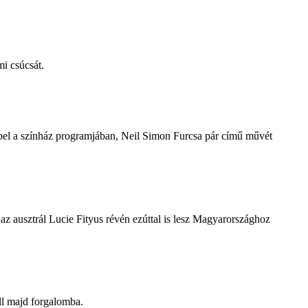
i csúcsát.
repel a színház programjában, Neil Simon Furcsa pár című művét
z ausztrál Lucie Fityus révén ezúttal is lesz Magyarországhoz
ll majd forgalomba.