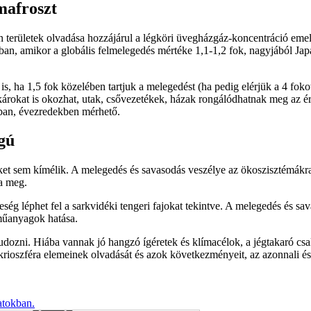
mafroszt
en területek olvadása hozzájárul a légköri üvegházgáz-koncentráció eme
kban, amikor a globális felmelegedés mértéke 1,1-1,2 fok, nagyjából Ja
s, ha 1,5 fok közelében tartjuk a melegedést (ha pedig elérjük a 4 foko
 károkat is okozhat, utak, csővezetékek, házak rongálódhatnak meg az éri
okban, évezredekben mérhető.
gú
ket sem kímélik. A melegedés és savasodás veszélye az ökoszisztémákra 
a meg.
ség léphet fel a sarkvidéki tengeri fajokat tekintve. A melegedés és sa
oműanyagok hatása.
udozni. Hiába vannak jó hangzó ígéretek és klímacélok, a jégtakaró csa
krioszféra elemeinek olvadását és azok következményeit, az azonnali és
atokban.