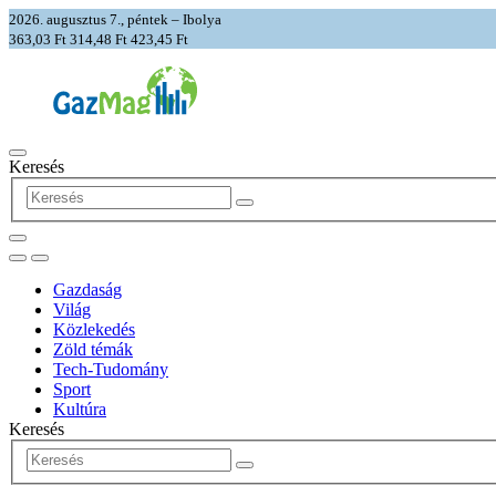
2026. augusztus 7., péntek – Ibolya
363,03 Ft
314,48 Ft
423,45 Ft
Keresés
Gazdaság
Világ
Közlekedés
Zöld témák
Tech-Tudomány
Sport
Kultúra
Keresés