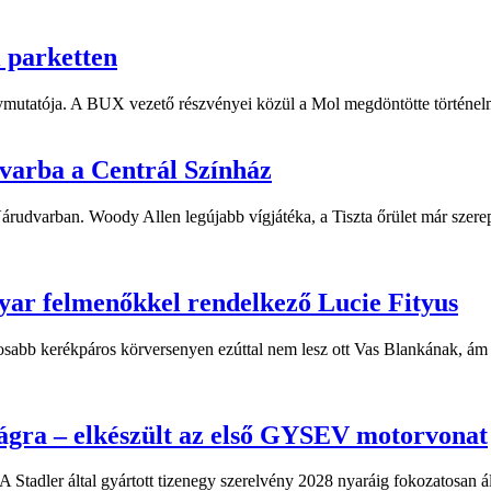
i parketten
ymutatója. A BUX vezető részvényei közül a Mol megdöntötte történelm
dvarba a Centrál Színház
 Várudvarban. Woody Allen legújabb vígjátéka, a Tiszta őrület már sze
yar felmenőkkel rendelkező Lucie Fityus
sabb kerékpáros körversenyen ezúttal nem lesz ott Vas Blankának, ám a
ágra – elkészült az első GYSEV motorvonat
 Stadler által gyártott tizenegy szerelvény 2028 nyaráig fokozatosan á