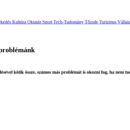
ekedés
Kultúra
Oktatás
Sport
Tech-Tudomány
Tőzsde
Turizmus
Vállal
 problémánk
désével kötik össze, számos más problémát is okozni fog, ha nem t