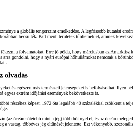
ménye a globális tengerszint emelkedése. A legfrissebb kutatási ered
 korábban becsülték. Part menti területek tűnhetnek el, aminek következ
 fékezni a folyamatokat. Erre jó példa, hogy márciusban az Antarktisz 
s arra gondolni, hogy a nyári európai hőhullámokat nemcsak a bőrünkö
att.
z olvadás
yeket és egészen más természeti jelenségeket is befolyásolhat. Ilyen pé
bbá egyes extrém időjárási események bekövetkezte is.
bi részéhez képest. 1972 óta legalább 40 százalékkal csökkent a teljes n
sége.
szín (az óceán sötétebb mint a jég) több hőt nyel el, és az óceán melegedé
eg a vastag, többéves jég eltűnését jelentette. Ezt vékonyabb, szezonális