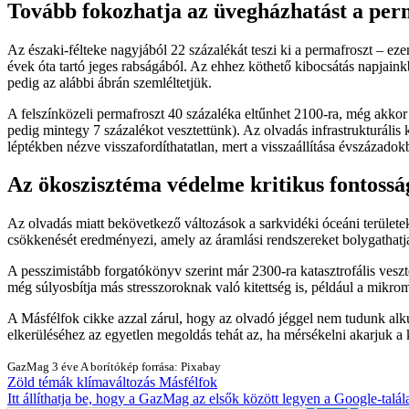
Tovább fokozhatja az üvegházhatást a per
Az északi-félteke nagyjából 22 százalékát teszi ki a permafroszt – ez
évek óta tartó jeges rabságából. Az ehhez köthető kibocsátás napjain
pedig az alábbi ábrán szemléltetjük.
A felszínközeli permafroszt 40 százaléka eltűnhet 2100-ra, még akkor i
pedig mintegy 7 százalékot vesztettünk). Az olvadás infrastrukturális
léptékben nézve visszafordíthatatlan, mert a visszaállítása évszázad
Az ökoszisztéma védelme kritikus fontossá
Az olvadás miatt bekövetkező változások a sarkvidéki óceáni területe
csökkenését eredményezi, amely az áramlási rendszereket bolygathatj
A pesszimistább forgatókönyv szerint már 2300-ra katasztrofális veszte
még súlyosbítja más stresszoroknak való kitettség is, például a mikr
A Másfélfok cikke azzal zárul, hogy az olvadó jéggel nem tudunk alk
elkerüléséhez az egyetlen megoldás tehát az, ha mérsékelni akarjuk a 
GazMag
3 éve
A borítókép forrása: Pixabay
Zöld témák
klímaváltozás
Másfélfok
Itt állíthatja be, hogy a GazMag az elsők között legyen a Google-talál