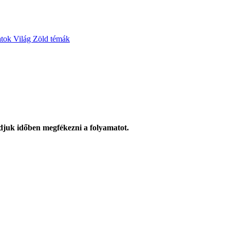
atok
Világ
Zöld témák
udjuk időben megfékezni a folyamatot.