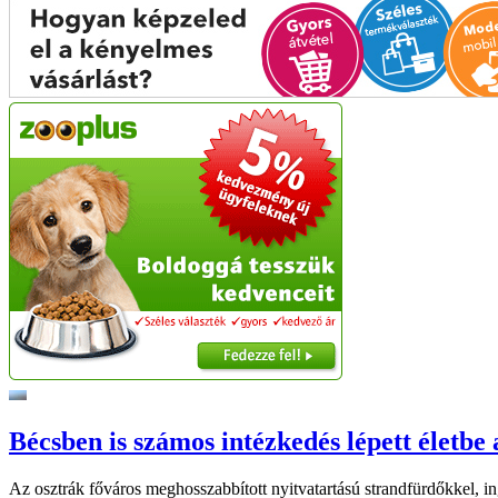
Bécsben is számos intézkedés lépett életbe 
Az osztrák főváros meghosszabbított nyitvatartású strandfürdőkkel, ing