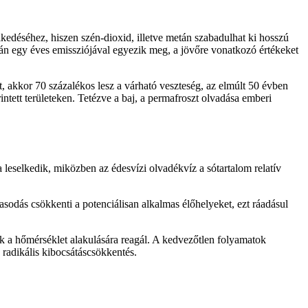
lkedéséhez, hiszen szén-dioxid, illetve metán szabadulhat ki hosszú
pán egy éves emissziójával egyezik meg, a jövőre vonatkozó értékeket
t, akkor 70 százalékos lesz a várható veszteség, az elmúlt 50 évben
ntett területeken. Tetézve a baj, a permafroszt olvadása emberi
leselkedik, miközben az édesvízi olvadékvíz a sótartalom relatív
vasodás csökkenti a potenciálisan alkalmas élőhelyeket, ezt ráadásul
k a hőmérséklet alakulására reagál. A kedvezőtlen folyamatok
 radikális kibocsátáscsökkentés.