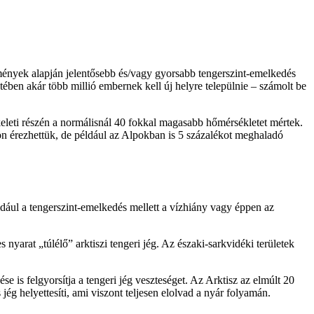
mények alapján jelentősebb és/vagy gyorsabb tengerszint-emelkedés
tében akár több millió embernek kell új helyre települnie – számolt be
keleti részén a normálisnál 40 fokkal magasabb hőmérsékletet mértek.
n érezhettük, de például az Alpokban is 5 százalékot meghaladó
ldául a tengerszint-emelkedés mellett a vízhiány vagy éppen az
yarat „túlélő” arktiszi tengeri jég. Az északi-sarkvidéki területek
se is felgyorsítja a tengeri jég veszteséget. Az Arktisz az elmúlt 20
 jég helyettesíti, ami viszont teljesen elolvad a nyár folyamán.