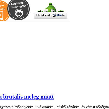
a brutális meleg miatt
yenes fürdőhelyekkel, ivókutakkal, hűsítő zónákkal és városi hőségriasz