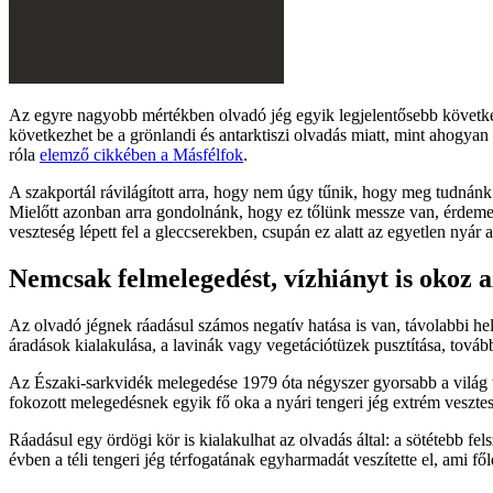
Az egyre nagyobb mértékben olvadó jég egyik legjelentősebb következ
következhet be a grönlandi és antarktiszi olvadás miatt, mint ahogyan
róla
elemző cikkében a Másfélfok
.
A szakportál rávilágított arra, hogy nem úgy tűnik, hogy meg tudnánk
Mielőtt azonban arra gondolnánk, hogy ez tőlünk messze van, érdeme
veszteség lépett fel a gleccserekben, csupán ez alatt az egyetlen nyár al
Nemcsak felmelegedést, vízhiányt is okoz a
Az olvadó jégnek ráadásul számos negatív hatása is van, távolabbi hel
áradások kialakulása, a lavinák vagy vegetációtüzek pusztítása, tová
Az Északi-sarkvidék melegedése 1979 óta négyszer gyorsabb a világ töb
fokozott melegedésnek egyik fő oka a nyári tengeri jég extrém veszte
Ráadásul egy ördögi kör is kialakulhat az olvadás által: a sötétebb fel
évben a téli tengeri jég térfogatának egyharmadát veszítette el, ami fől